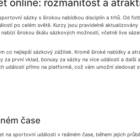
t online: rozmanitost a atrakt
sportovní sázky s širokou nabídkou disciplín a trhů. Od fot
lostí po celém světě. Kurzy jsou pravidelně aktualizovány 
e nabízí širokou škálu sázkových možností, včetně live sá
m co nejlepší sázkový zážitek. Kromě široké nabídky a atr
 za první vklad, bonusy za sázky na více událostí a další a
h událostí přímo na platformě, což vám umožní sledovat s
álném čase
et na sportovní události v reálném čase, během jejich prů