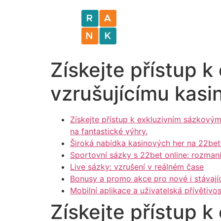
Získejte přístup 
vzrušujícímu kasin
Získejte přístup k exkluzivním sázkovým
na fantastické výhry.
Široká nabídka kasinových her na 22bet
Sportovní sázky s 22bet online: rozmanit
Live sázky: vzrušení v reálném čase
Bonusy a promo akce pro nové i stávají
Mobilní aplikace a uživatelská přívětivo
Získejte přístup 