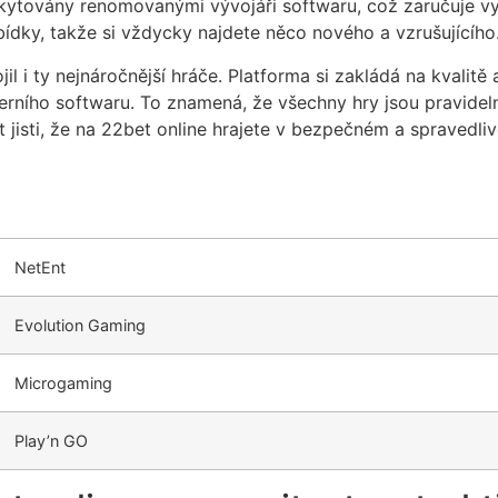
skytovány renomovanými vývojáři softwaru, což zaručuje vy
bídky, takže si vždycky najdete něco nového a vzrušujícího
il i ty nejnáročnější hráče. Platforma si zakládá na kvalitě
rního softwaru. To znamená, že všechny hry jsou pravideln
 jisti, že na 22bet online hrajete v bezpečném a spravedliv
NetEnt
Evolution Gaming
Microgaming
Play’n GO