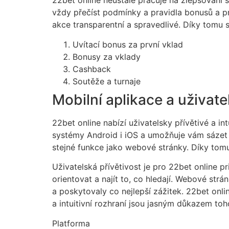
22bet online neustále pracuje na zlepšování 
vždy přečíst podmínky a pravidla bonusů a pro
akce transparentní a spravedlivé. Díky tomu si
Uvítací bonus za první vklad
Bonusy za vklady
Cashback
Soutěže a turnaje
Mobilní aplikace a uživate
22bet online nabízí uživatelsky přívětivé a in
systémy Android i iOS a umožňuje vám sázet a 
stejné funkce jako webové stránky. Díky to
Uživatelská přívětivost je pro 22bet online pr
orientovat a najít to, co hledají. Webové strá
a poskytovaly co nejlepší zážitek. 22bet onli
a intuitivní rozhraní jsou jasným důkazem toh
Platforma