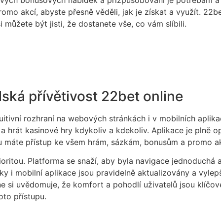
svých bonusových nabídek a přizpůsobování je potřebám a p
mo akcí, abyste přesně věděli, jak je získat a využít. 22b
 můžete být jisti, že dostanete vše, co vám slíbili.
lská přívětivost 22bet online
tuitivní rozhraní na webových stránkách i v mobilních aplika
hrát kasinové hry kdykoliv a kdekoliv. Aplikace je plně op
mu máte přístup ke všem hrám, sázkám, bonusům a promo a
ioritou. Platforma se snaží, aby byla navigace jednoduchá a
nky i mobilní aplikace jsou pravidelně aktualizovány a vylepš
ne si uvědomuje, že komfort a pohodlí uživatelů jsou klíčové
oto přístupu.