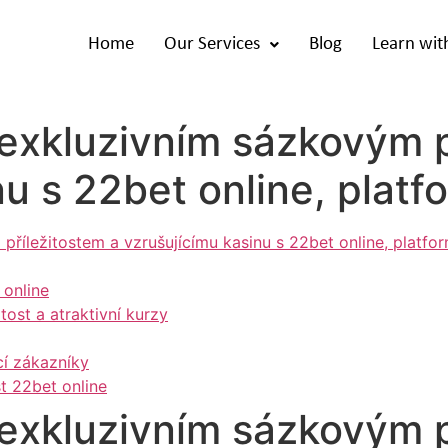
Home
Our Services
Blog
Learn wit
k exkluzivním sázkovým p
u s 22bet online, platf
 příležitostem a vzrušujícímu kasinu s 22bet online, platf
 online
ost a atraktivní kurzy
cí zákazníky
st 22bet online
k exkluzivním sázkovým p