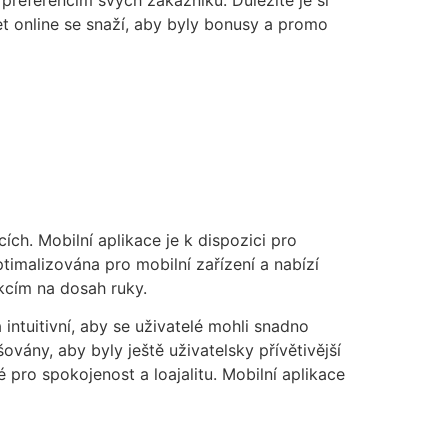
referencím svých zákazníků. Důležité je si
et online se snaží, aby byly bonusy a promo
cích. Mobilní aplikace je k dispozici pro
timalizována pro mobilní zařízení a nabízí
kcím na dosah ruky.
 intuitivní, aby se uživatelé mohli snadno
ovány, aby byly ještě uživatelsky přívětivější
 pro spokojenost a loajalitu. Mobilní aplikace