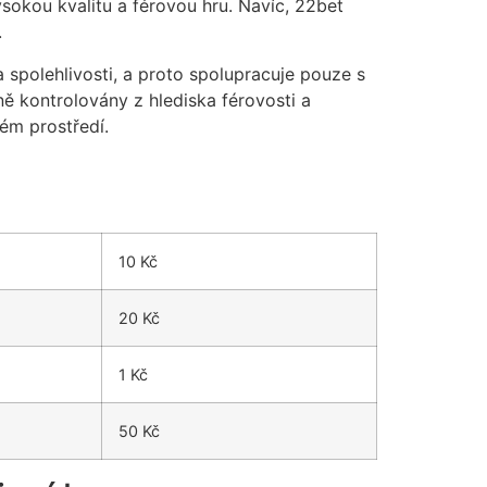
sokou kvalitu a férovou hru. Navíc, 22bet
.
 a spolehlivosti, a proto spolupracuje pouze s
ě kontrolovány z hlediska férovosti a
ém prostředí.
10 Kč
20 Kč
1 Kč
50 Kč