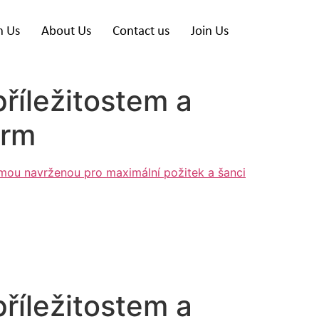
h Us
About Us
Contact us
Join Us
říležitostem a
orm
ormou navrženou pro maximální požitek a šanci
říležitostem a