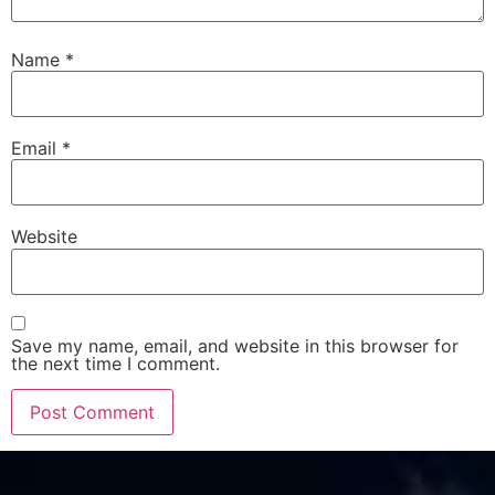
Name
*
Email
*
Website
Save my name, email, and website in this browser for
the next time I comment.