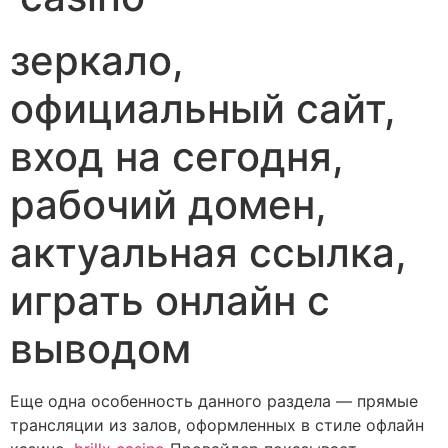
зеркало,
официальный сайт,
вход на сегодня,
рабочий домен,
актуальная ссылка,
играть онлайн с
выводом
Еще одна особенность данного раздела — прямые
трансляции из залов, оформленных в стиле офлайн