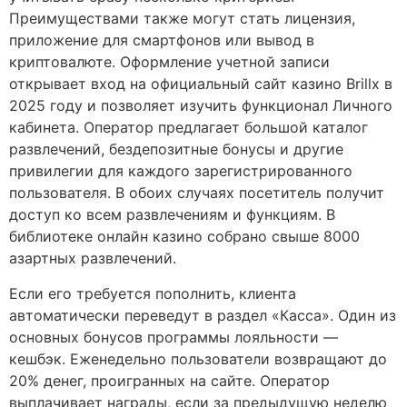
Преимуществами также могут стать лицензия,
приложение для смартфонов или вывод в
криптовалюте. Оформление учетной записи
открывает вход на официальный сайт казино Brillx в
2025 году и позволяет изучить функционал Личного
кабинета. Оператор предлагает большой каталог
развлечений, бездепозитные бонусы и другие
привилегии для каждого зарегистрированного
пользователя. В обоих случаях посетитель получит
доступ ко всем развлечениям и функциям. В
библиотеке онлайн казино собрано свыше 8000
азартных развлечений.
Если его требуется пополнить, клиента
автоматически переведут в раздел «Касса». Один из
основных бонусов программы лояльности —
кешбэк. Еженедельно пользователи возвращают до
20% денег, проигранных на сайте. Оператор
выплачивает награды, если за предыдущую неделю