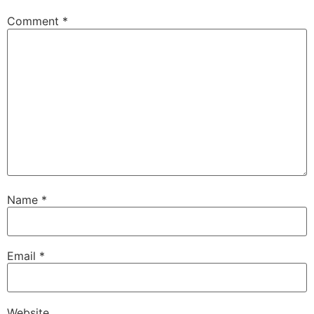
Comment
*
Name
*
Email
*
Website