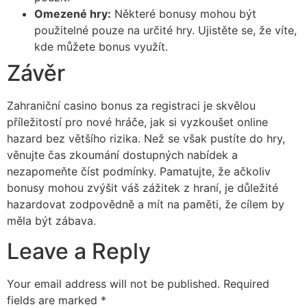
Omezené hry:
Některé bonusy mohou být
použitelné pouze na určité hry. Ujistěte se, že víte,
kde můžete bonus využít.
Závěr
Zahraniční casino bonus za registraci je skvělou
příležitostí pro nové hráče, jak si vyzkoušet online
hazard bez většího rizika. Než se však pustíte do hry,
věnujte čas zkoumání dostupných nabídek a
nezapomeňte číst podmínky. Pamatujte, že ačkoliv
bonusy mohou zvýšit váš zážitek z hraní, je důležité
hazardovat zodpovědně a mít na paměti, že cílem by
měla být zábava.
Leave a Reply
Your email address will not be published.
Required
fields are marked
*