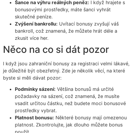
Šance na výhru reálných peněz:
I když hrajete s
bonusovými prostředky, máte šanci vyhrát
skutečné peníze.
Zvýšení bankrollu:
Uvítací bonusy zvyšují váš
bankroll, což znamená, že můžete hrát déle a
zkusit více her.
Něco na co si dát pozor
I když jsou zahraniční bonusy za registraci velmi lákavé,
je důležité být obezřetný. Zde je několik věcí, na které
byste si měli dávat pozor:
Podmínky sázení:
Většina bonusů má určité
požadavky na sázení, což znamená, že musíte
vsadit určitou částku, než budete moci bonusové
prostředky vybrat.
Platnost bonusu:
Některé bonusy mají omezenou
platnost. Zkontrolujte, jak dlouho můžete bonus
použít.