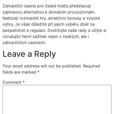
Zahraniční casina pro české hráče představují
zajímavou alternativu k domácím provozovnám.
Nabízejí rozmanité hry, atraktivní bonusy a vysoké
výhry. Je však důležité při jejich výběru dbát na
bezpečnost a regulaci. Dodržujte naše rady a užijte si
vzrušující herní zážitek nejen v českých, ale i
zahraničních casinech.
Leave a Reply
Your email address will not be published.
Required
fields are marked
*
Comment
*