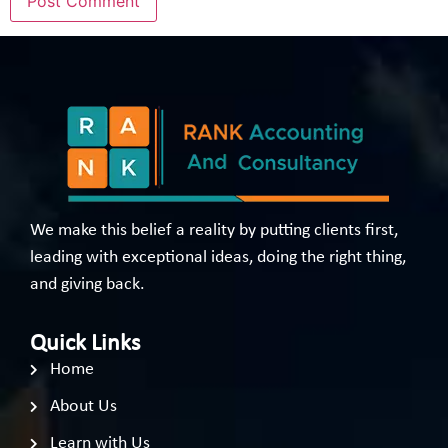
We make this belief a reality by putting clients first,
leading with exceptional ideas, doing the right thing,
and giving back.
Quick Links
Home
About Us
Learn with Us