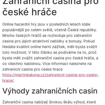
Zahraniční casina pro
české hráče
Online hazardní hry jsou v posledních letech stále
populárnější po celém světě, včetně České republiky.
Mnoho českých hráčů se rozhoduje pro zahraniční
casina pro jejich atraktivní nabídky a bonusy. Pokud
hledáte kvalitní online herní zážitek, měli byste zvážit
tuto možnost. V této článku se podíváme na to, proč
byste měli zvážit zahraniční casina pro české hráče, a
co všechno nabídnou. Více informací naleznete na
zahranicni casina pro ceske hrace
https://martinkakona.cz/zahranicni-casina-pro-ceske-
hrace/
.
Výhody zahraničních casin
Zahraniční casina nabízejí širokou škálu výhod, které