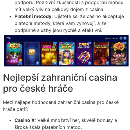
podporu. Pozitivní zkušenosti s podporou mohou
mít velký vliv na celkový dojem z casina.
Platební metody:
Ujistěte se, že casino akceptuje
platební metody, které vám vyhovují, a že
podpůrné služby jsou rychlé a efektivní.
Nejlepší zahraniční casina
pro české hráče
Mezi nejlépe hodnocená zahraniční casina pro české
hráče patří:
Casino X:
Velké množství her, skvělé bonusy a
široká škála platebních metod.