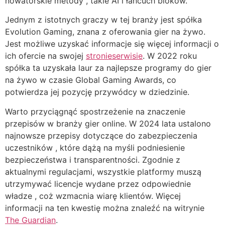
nowatorskie metody , takie AI i łańcuch bloków.
Jednym z istotnych graczy w tej branży jest spółka
Evolution Gaming, znana z oferowania gier na żywo.
Jest możliwe uzyskać informacje się więcej informacji o
ich ofercie na swojej
stronieserwisie
. W 2022 roku
spółka ta uzyskała laur za najlepsze programy do gier
na żywo w czasie Global Gaming Awards, co
potwierdza jej pozycję przywódcy w dziedzinie.
Warto przyciągnąć spostrzeżenie na znaczenie
przepisów w branży gier online. W 2024 lata ustalono
najnowsze przepisy dotyczące do zabezpieczenia
uczestników , które dążą na myśli podniesienie
bezpieczeństwa i transparentności. Zgodnie z
aktualnymi regulacjami, wszystkie platformy muszą
utrzymywać licencje wydane przez odpowiednie
władze , coż wzmacnia wiarę klientów. Więcej
informacji na ten kwestię można znaleźć na witrynie
The Guardian
.