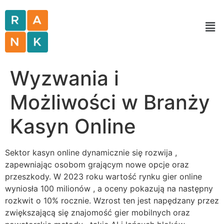
Wyzwania i
Możliwości w Branży
Kasyn Online
Sektor kasyn online dynamicznie się rozwija ,
zapewniając osobom grającym nowe opcje oraz
przeszkody. W 2023 roku wartość rynku gier online
wyniosła 100 milionów , a oceny pokazują na następny
rozkwit o 10% rocznie. Wzrost ten jest napędzany przez
zwiększającą się znajomość gier mobilnych oraz