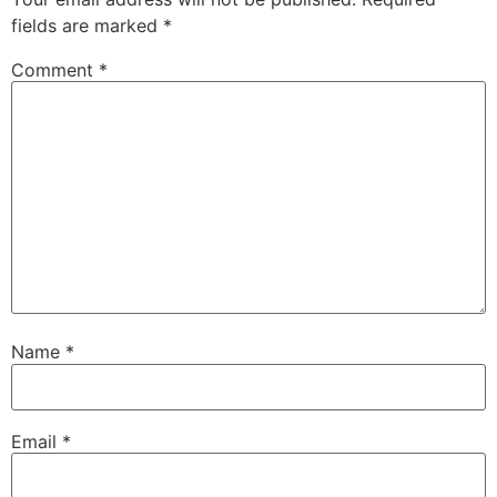
fields are marked
*
Comment
*
Name
*
Email
*