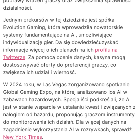
poprawy wrażeń graczy oraz zwiększenia sprawności
działalności.
Jednym prekursów w tej dziedzinie jest spółka
Evolution Gaming, która wprowadziła nowatorskie
systemy fundamentujące na AI, umożliwiające
indywidualizację gier. Da się dowiedziećuzyskać
informacje więcej o ich planach na ich
profilu na
Twitterze
. Za pomocą ocenie danych, kasyna mogą
dostosowywać oferty do preferencji graczy, co
zwiększa ich udział i wierność.
W 2024 roku, w Las Vegas zorganizowano spotkanie
Global Gaming Expo, na której analizowano los AI w
zabawach hazardowych. Specjaliści podkreślali, że AI
jest w stanie wsparcie w ustalaniu kwestii związanych z
nałogiem od hazardu, proponując graczom instrumenty
do monitorowania ich działań. Dla więcej danych na
zagadnienie wykorzystania AI w rozrywkach, sprawdź
New York Times
.