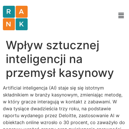
Wpływ sztucznej
inteligencji na
przemysł kasynowy
Artificial inteligencja (AI) staje się się istotnym
składnikiem w branży kasynowym, zmieniając metodę,
w który gracze interagują w kontakt z zabawami. W
dwa tysiące dwadzieścia trzy roku, na podstawie
raportu wydanego przez Deloitte, zastosowanie AI w
obiektach online wzrosło o 30 procent, co zaważyło do