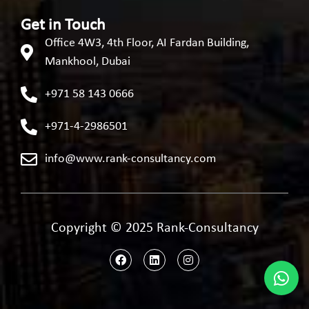
Get in Touch
Office 4W3, 4th Floor, AI Fardan Building,
Mankhool, Dubai
+971 58 143 0666
+971-4-2986501
info@www.rank-consultancy.com
Copyright © 2025 Rank-Consultancy