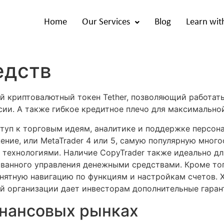
Home
Our Services
Blog
Learn wit
едств
ый криптовалютный токен Tether, позволяющий работат
сии. А также гибкое кредитное плечо для максимально
туп к торговым идеям, аналитике и поддержке персона
ение, или MetaTrader 4 или 5, самую популярную мно
технологиями. Наличие CopyTrader также идеально д
анного управления денежными средствами. Кроме тог
онятную навигацию по функциям и настройкам счетов. 
й организации дает инвесторам дополнительные гаран
инансовых рынках