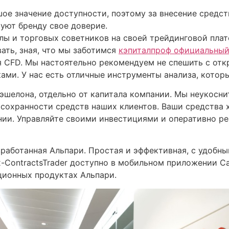
льшое значение доступности, поэтому за внесение сред
уют бренду свое доверие.
алы и торговых советников на своей трейдинговой пла
ать, зная, что мы заботимся
кэпиталпроф официальный
я CFD. Мы настоятельно рекомендуем не спешить с отк
ами. У нас есть отличные инструменты анализа, котор
 эшелона, отдельно от капитала компании. Мы неукос
 сохранности средств наших клиентов. Ваши средства х
нии. Управляйте своими инвестициями и оперативно р
азработанная Альпари. Простая и эффективная, с удобн
ContractsTrader доступно в мобильном приложении Capi
ционных продуктах Альпари.