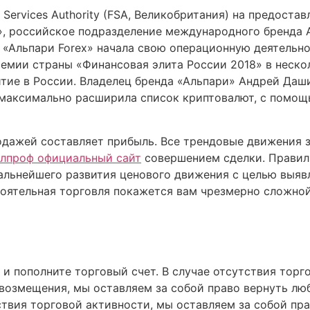
l Services Authority (FSA, Великобритания) на предоста
x», российское подразделение международного бренда 
я «Альпари Forex» начала свою операционную деятельн
ремии страны «Финансовая элита России 2018» в неско
тие в России. Владелец бренда «Альпари» Андрей Даш
 максимально расширила список криптовалют, с помощ
одажей составляет прибыль. Все трендовые движения 
алпроф официальный сайт
совершением сделки. Правил
альнейшего развития ценового движения с целью выяв
стоятельная торговля покажется вам чрезмерно сложно
 и пополните торговый счет. В случае отсутствия тор
 возмещения, мы оставляем за собой право вернуть лю
ствия торговой активности, мы оставляем за собой пр