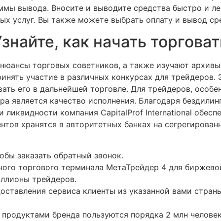
мы вывода. Вносите и выводите средства быстро и лег
х услуг. Вы также можете выбрать оплату и вывод ср
знайте, как начать торговат
нюансы торговых советников, а также изучают архивы
инять участие в различных конкурсах для трейдеров. 
вать его в дальнейшей торговле. Для трейдеров, особ
а является качество исполнения. Благодаря бездилин
ликвидности компания CapitalProf International обесп
ентов хранятся в авторитетных банках на сегрегирован
обы заказать обратный звонок.
ного торгового терминала МетаТрейдер 4 для биржев
ллионы трейдеров.
оставления сервиса клиенты из указанной вами стран
продуктами бренда пользуются порядка 2 млн человек