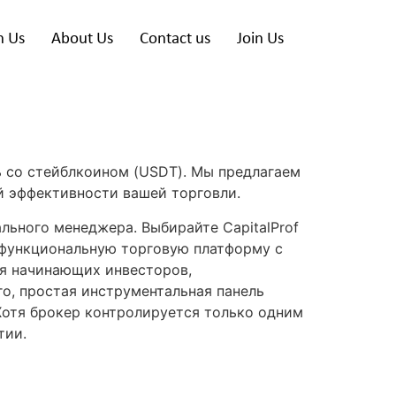
h Us
About Us
Contact us
Join Us
ь со стейблкоином (USDT). Мы предлагаем
й эффективности вашей торговли.
льного менеджера. Выбирайте CapitalProf
гофункциональную торговую платформу с
ля начинающих инвесторов,
о, простая инструментальная панель
Хотя брокер контролируется только одним
тии.