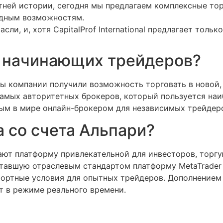
тней истории, сегодня мы предлагаем комплексные тор
одным возможностям.
ли, и, хотя CapitalProf International предлагает толь
я начинающих трейдеров?
ты компании получили возможность торговать в новой,
 самых авторитетных брокеров, который пользуется на
ым в мире онлайн-брокером для независимых трейдер
 со счета Альпари?
ают платформу привлекательной для инвесторов, тор
тавшую отраслевым стандартом платформу MetaTrader 4
омфортные условия для опытных трейдеров. Дополнением
т в режиме реального времени.