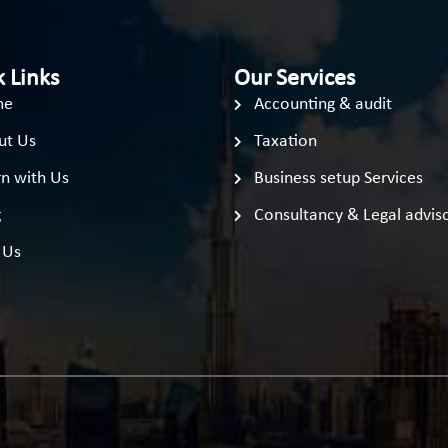
 Links
Our Services
me
Accounting & audit
ut Us
Taxation
n with Us
Business setup Services
g
Consultancy & Legal advis
 Us