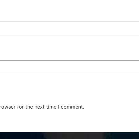
rowser for the next time I comment.