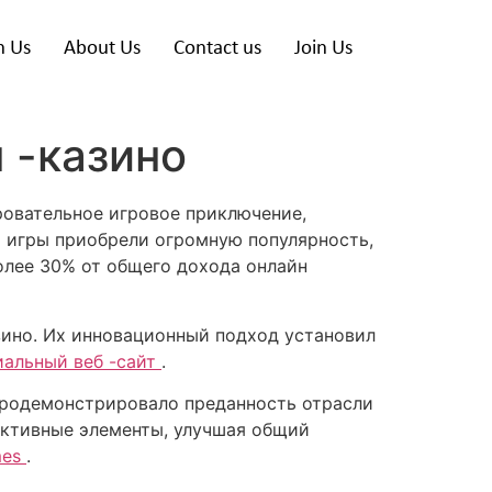
h Us
About Us
Contact us
Join Us
 -казино
ровательное игровое приключение,
ти игры приобрели огромную популярность,
более 30% от общего дохода онлайн
азино. Их инновационный подход установил
альный веб -сайт
.
, продемонстрировало преданность отрасли
активные элементы, улучшая общий
mes
.