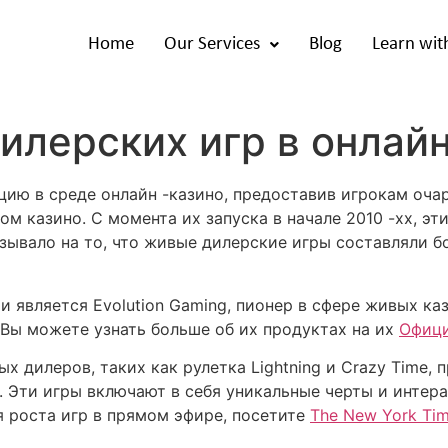
Home
Our Services
Blog
Learn wit
илерских игр в онлайн
ию в среде онлайн -казино, предоставив игрокам оча
ом казино. С момента их запуска в начале 2010 -хх, э
казывало на то, что живые дилерские игры составляли 
и является Evolution Gaming, пионер в сфере живых к
. Вы можете узнать больше об их продуктах на их
Офици
ых дилеров, таких как рулетка Lightning и Crazy Time
. Эти игры включают в себя уникальные черты и интер
 роста игр в прямом эфире, посетите
The New York Ti