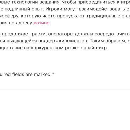
вые технологии вещания, чтобы присоединиться к иг
лее подлинный опыт. Игроки могут взаимодействовать
мосферу, которую часто пропускают традиционные онла
ения по адресу
казино
.
х продолжает расти, операторы должны сосредоточить
ы и выдающейся поддержки клиентов. Таким образом, 
цветание на конкурентном рынке онлайн-игр.
uired fields are marked
*