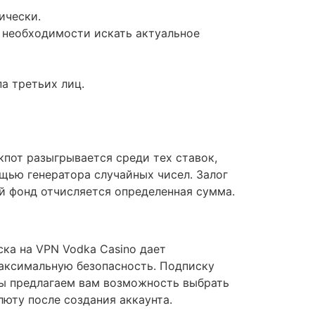
ически.
 необходимости искать актуальное
а третьих лиц.
кпот разыгрывается среди тех ставок,
щью генератора случайных чисел. Залог
й фонд отчисляется определенная сумма.
ска на VPN Vodka Casino дает
максимальную безопасность. Подписку
Мы предлагаем вам возможность выбрать
люту после создания аккаунта.