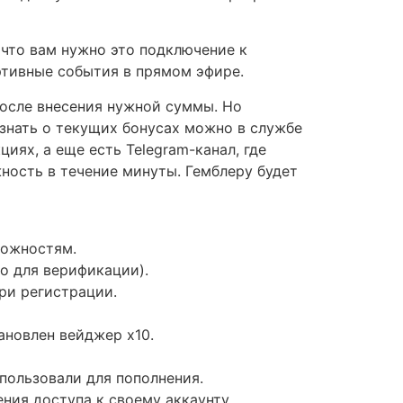
 что вам нужно это подключение к
ртивные события в прямом эфире.
после внесения нужной суммы. Но
Узнать о текущих бонусах можно в службе
ях, а еще есть Telegram-канал, где
ность в течение минуты. Гемблеру будет
можностям.
о для верификации).
ри регистрации.
ановлен вейджер х10.
пользовали для пополнения.
ения доступа к своему аккаунту.