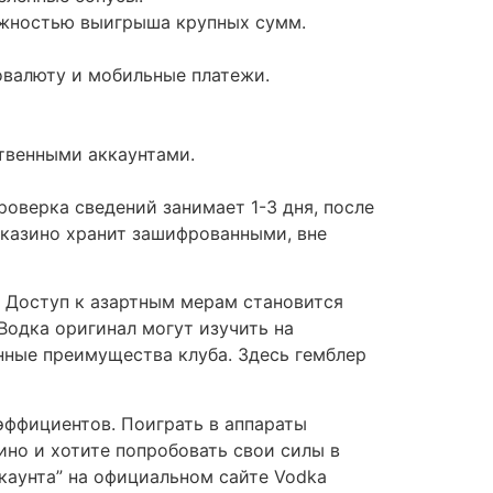
ожностью выигрыша крупных сумм.
овалюту и мобильные платежи.
ственными аккаунтами.
оверка сведений занимает 1-3 дня, после
 казино хранит зашифрованными, вне
. Доступ к азартным мерам становится
Водка оригинал могут изучить на
нные преимущества клуба. Здесь гемблер
эффициентов. Поиграть в аппараты
ино и хотите попробовать свои силы в
ккаунта” на официальном сайте Vodka