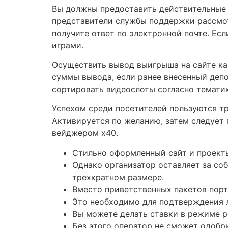
Вы должны предоставить действительные 
представители службы поддержки рассмот
получите ответ по электронной почте. Ес
играми.
Осуществить вывод выигрыша на сайте каз
суммы вывода, если ранее внесенный депо
сортировать видеослоты согласно тематик
Успехом среди посетителей пользуются тр
Активируется по желанию, затем следует 
вейджером х40.
Стильно оформленный сайт и проекты
Однако организатор оставляет за соб
трехкратном размере.
Вместо приветственных пакетов порт
Это необходимо для подтверждения л
Вы можете делать ставки в режиме р
Без этого оператор не сможет одобр