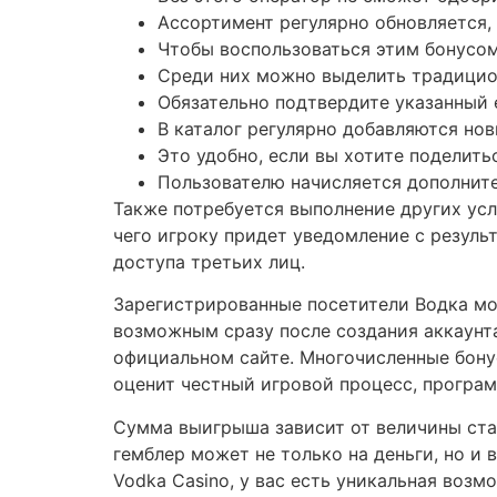
Ассортимент регулярно обновляется,
Чтобы воспользоваться этим бонусом
Среди них можно выделить традицион
Обязательно подтвердите указанный e-
В каталог регулярно добавляются нов
Это удобно, если вы хотите поделит
Пользователю начисляется дополните
Также потребуется выполнение других усл
чего игроку придет уведомление с резуль
доступа третьих лиц.
Зарегистрированные посетители Водка мог
возможным сразу после создания аккаунта
официальном сайте. Многочисленные бонус
оценит честный игровой процесс, програм
Сумма выигрыша зависит от величины ста
гемблер может не только на деньги, но и 
Vodka Casino, у вас есть уникальная возм