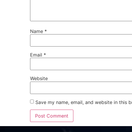
Name
*
Email
*
Website
Save my name, email, and website in this b