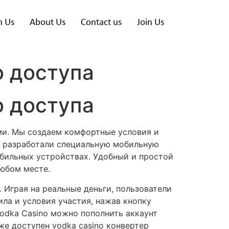
h Us
About Us
Contact us
Join Us
о доступа
о доступа
ами. Мы создаем комфортные условия и
ы разработали специальную мобильную
обильных устройствах. Удобный и простой
юбом месте.
 Играя на реальные деньги, пользователи
ила и условия участия, нажав кнопку
Vodka Casino можно пополнить аккаунт
же доступен vodka casino конвертер