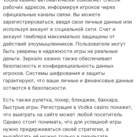
рабочих адресов, информируя игроков через
официальные каналы связи. Вы можете
зарегистрироваться, введя свои личные данные или
используя аккаунт в социальной сети. Счет и
аккаунт гемблера максимально защищены от
действий злоумышленников. Пользователи могут
быть уверены в надежности игры на реальные
деньги. Зеркало казино также обеспечивает
безопасность и конфиденциальность данных
игроков. Системы шифрования и защиты
гарантируют, что ваши личные и финансовые данные
остаются в безопасности.
Есть также рулетка, покер, блэкджек, баккара,
быстрые игры. Регистрация в Vodka casino покажет,
что выиграть на сайте может любой посетитель.
Однако стоит понимать, что для успешной игры
нужно придерживаться своей стратегии, а
выработать её можно только в результате