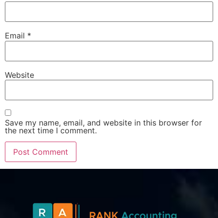
Email
*
Website
Save my name, email, and website in this browser for
the next time I comment.