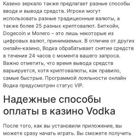
Казино зеркало также предлагает разные способы
ввода и вывода средств. Игроки могут
использовать разные традиционные валюты, а
также более 25 разных криптовалют. Биткойн,
Dogecoin и Monero – это лишь некоторые из
цифровых валют, принимаемых. В отличие от других
онлайн-казино, Водка обрабатывает снятие средств
в течение 24 часов с момента вашего запроса.
Важно отметить, что время вывода средств
варьируется, хотя криптовалюты, как правило,
самые быстрые. Программой лояльности онлайн
Водка предусмотрен статус VIP.
Надежные способы
оплаты в казино Vodka
После того, как вы установили приложение, вы
можете сразу начать играть. Вы сможете получить