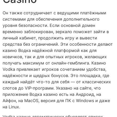
Он также сотрудничает с ведущими платёжными
системами для обеспечения дополнительного
уровня безопасности. Если основной домен
временно заблокирован, зеркало поможет зайти в
личный кабинет, продолжить игру и вывести
средства без ограничений. Эти особенности делают
казино Водка надёжной платформой как для
новичков, так и для опытных игроков, желающих
получать максимум от онлайн-гемблинга. Казино
Vodka привлекает игроков сочетанием удобства,
надёжности и щедрых бонусов. Это площадка, где
каждый найдёт что-то для себя — от классических
слотов до VIP-программ. Указано на сайте, что
приложение Водка казино есть на Андроид, на
Айфон, на MacOS, версия для ПК с Windows и даже
на Linux.
Vodka казино автоматически обновляет список