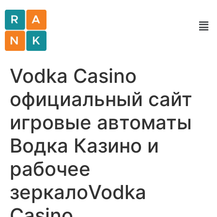
Vodka Casino
официальный сайт
игровые автоматы
Водка Казино и
рабочее
зеркалоVodka
Casino