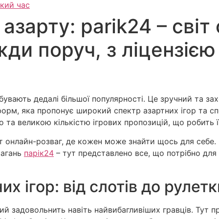
кий час
азарту: parik24 – світ
ди поруч, з ліцензіє
бувають дедалі більшої популярності. Це зручний та за
форм, яка пропонує широкий спектр азартних ігор та сп
о та великою кількістю ігрових пропозицій, що робить ї
віт онлайн-розваг, де кожен може знайти щось для себе.
магань
парік24
– тут представлено все, що потрібно для
х ігор: від слотів до рулетк
ий задовольнить навіть найвибагливіших гравців. Тут п