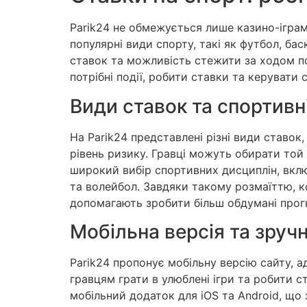
Parik24 не обмежується лише казино-іграм
популярні види спорту, такі як футбол, бас
ставок та можливість стежити за ходом по
потрібні події, робити ставки та керувати 
Види ставок та спортивн
На Parik24 представлені різні види ставок
рівень ризику. Гравці можуть обирати той
широкий вибір спортивних дисциплін, включ
та волейбол. Завдяки такому розмаїттю, к
допомагають зробити більш обдумані прог
Мобільна версія та зруч
Parik24 пропонує мобільну версію сайту, 
гравцям грати в улюблені ігри та робити 
мобільний додаток для iOS та Android, що