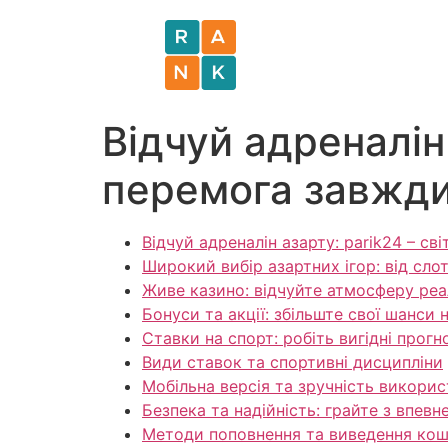
Відчуй адреналін 
перемога завжди
Відчуй адреналін азарту: parik24 – св
Широкий вибір азартних ігор: від сло
Живе казино: відчуйте атмосферу реа
Бонуси та акції: збільште свої шанси 
Ставки на спорт: робіть вигідні прогн
Види ставок та спортивні дисципліни
Мобільна версія та зручність викори
Безпека та надійність: грайте з впевн
Методи поповнення та виведення кош