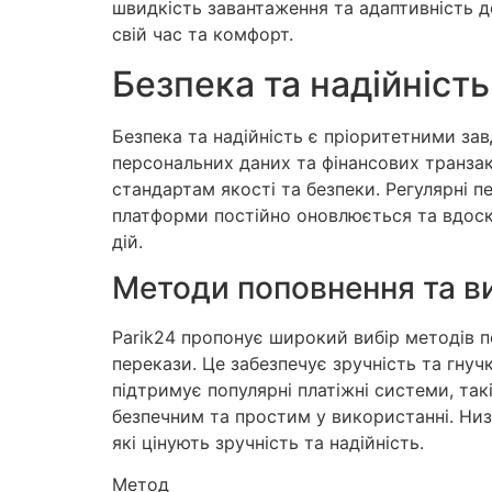
швидкість завантаження та адаптивність до
свій час та комфорт.
Безпека та надійність
Безпека та надійність є пріоритетними за
персональних даних та фінансових транзак
стандартам якості та безпеки. Регулярні п
платформи постійно оновлюється та вдоск
дій.
Методи поповнення та в
Parik24 пропонує широкий вибір методів по
перекази. Це забезпечує зручність та гнуч
підтримує популярні платіжні системи, такі 
безпечним та простим у використанні. Низ
які цінують зручність та надійність.
Метод