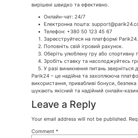
вирішені швидко та ефективно.
Онлайн-чат: 24/7
Електронна пошта: support@parik24.
Телефон: +380 50 123 45 67
Зареєструйтеся на платформі Parik24.
Поповніть свій ігровий рахунок.
Оберіть улюблену гру або спортивну 
Зробіть ставку та насолоджуйтесь гр
У разі виникнення питань зверніться 
Parik24 – це надійна та захоплююча платф
використання, привабливі бонуси, безпека 
шукають якісний та надійний онлайн-казин
Leave a Reply
Your email address will not be published.
Req
Comment
*