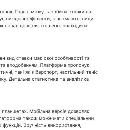
тавок. Гравці можуть робити ставки на
є вигідні коефіцієнти, різноманітні види
нкціонал дозволяють легко знаходити
ен вид ставки має свої особливості та
ям та вподобанням. Платформа пропонує
чні, такі як кіберспорт, настільний теніс
ку. Детальна статистика та аналітика
а планшетах. Мобільна версія дозволяє
. Платформа також може мати спеціальний
х функцій. Зручність використання,