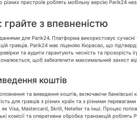
 різних пристроїв роблять мобільну версію Parik24 нез
: грайте з впевненістю
вданнями для Parik24. Платформа використовує сучасні
цій гравців. Parik24 має ліцензію Кюрасао, що підтве
еревірки та аудити гарантують чесність та прозорість 
оналюється, щоб забезпечити максимальний захист від
иведення коштів
повнення та виведення коштів, включаючи банківські ка
кість для гравців з різних країн та з різними перевага
як Visa, Mastercard, Skrill, Neteller та інші. Процес по
ькі комісії та оперативна обробка транзакцій роблять 