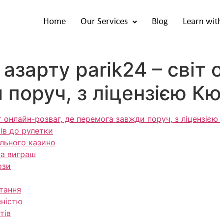
Home
Our Services
Blog
Learn wit
азарту parik24 – світ 
 поруч, з ліцензією К
іт онлайн-розваг, де перемога завжди поруч, з ліцензіє
тів до рулетки
льного казино
на виграш
ози
стання
еністю
тів