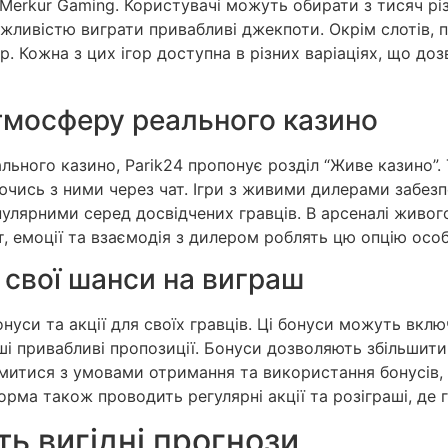
а Merkur Gaming. Користувачі можуть обирати з тисяч рі
ивістю виграти привабливі джекпоти. Окрім слотів, п
ер. Кожна з цих ігор доступна в різних варіаціях, що до
атмосферу реального казино
льного казино, Parik24 пропонує розділ “Живе казино”.
ючись з ними через чат. Ігри з живими дилерами забез
пулярними серед досвідчених гравців. В арсеналі живог
арт, емоції та взаємодія з дилером роблять цю опцію ос
е свої шанси на виграш
онуси та акції для своїх гравців. Ці бонуси можуть вклю
нші привабливі пропозиції. Бонуси дозволяють збільшити
митися з умовами отримання та використання бонусів
а також проводить регулярні акції та розіграші, де г
ть вигідні прогнози