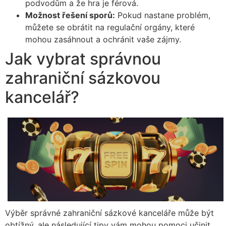
podvodům a že hra je férová.
Možnost řešení sporů:
Pokud nastane problém,
můžete se obrátit na regulační orgány, které
mohou zasáhnout a ochránit vaše zájmy.
Jak vybrat správnou
zahraniční sázkovou
kancelář?
Výběr správné zahraniční sázkové kanceláře může být
obtížný, ale následující tipy vám mohou pomoci učinit