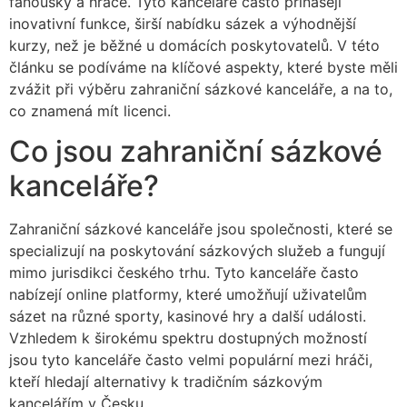
fanoušky a hráče. Tyto kanceláře často přinášejí
inovativní funkce, širší nabídku sázek a výhodnější
kurzy, než je běžné u domácích poskytovatelů. V této
článku se podíváme na klíčové aspekty, které byste měli
zvážit při výběru zahraniční sázkové kanceláře, a na to,
co znamená mít licenci.
Co jsou zahraniční sázkové
kanceláře?
Zahraniční sázkové kanceláře jsou společnosti, které se
specializují na poskytování sázkových služeb a fungují
mimo jurisdikci českého trhu. Tyto kanceláře často
nabízejí online platformy, které umožňují uživatelům
sázet na různé sporty, kasinové hry a další události.
Vzhledem k širokému spektru dostupných možností
jsou tyto kanceláře často velmi populární mezi hráči,
kteří hledají alternativy k tradičním sázkovým
kancelářím v Česku.