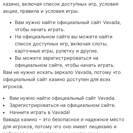
казино, включая список доступных игр, условия
акции, правила и условия игры.
Вам нужно найти официальный сайт Vavada,
чтобы начать играть.
На официальном сайте вы можете найти
список доступных игр, включая слоты,
карточные игры, рулетку и другие.
Вы можете зарегистрироваться на
официальном сайте, чтобы начать играть.
Вам не нужно искать зеркало Vavada, потому что
официальный сайт казино доступен для всех
игроков.
Вам нужно найти официальный сайт Vavada.
Зарегистрироваться на официальном сайте.
Начните играть в Vavada!
Вавада казино – это безопасное и надежное место
для игроков, потому что оно имеет лицензию и