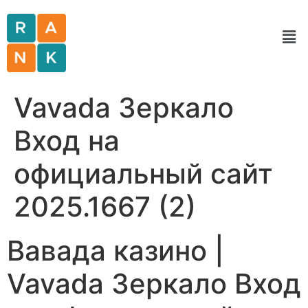
Vavada Зеркало
Вход на
официальный сайт
2025.1667 (2)
Вавада казино |
Vavada Зеркало Вход