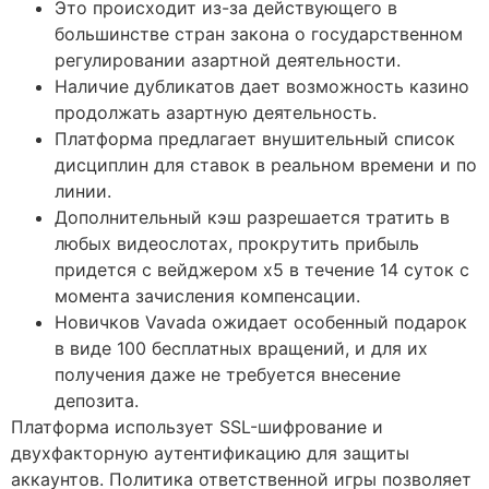
Это происходит из-за действующего в
большинстве стран закона о государственном
регулировании азартной деятельности.
Наличие дубликатов дает возможность казино
продолжать азартную деятельность.
Платформа предлагает внушительный список
дисциплин для ставок в реальном времени и по
линии.
Дополнительный кэш разрешается тратить в
любых видеослотах, прокрутить прибыль
придется с вейджером х5 в течение 14 суток с
момента зачисления компенсации.
Новичков Vavada ожидает особенный подарок
в виде 100 бесплатных вращений, и для их
получения даже не требуется внесение
депозита.
Платформа использует SSL-шифрование и
двухфакторную аутентификацию для защиты
аккаунтов. Политика ответственной игры позволяет