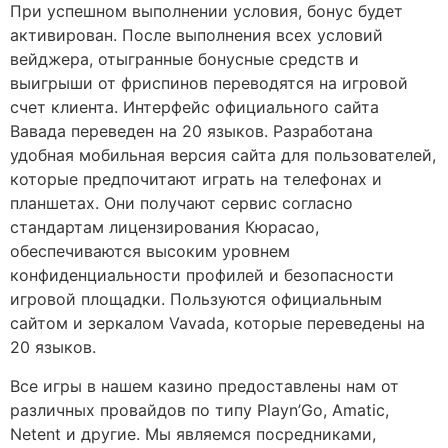
При успешном выполнении условия, бонус будет
активирован. После выполнения всех условий
вейджера, отыгранные бонусные средств и
выигрыши от фриспинов переводятся на игровой
счет клиента. Интерфейс официального сайта
Вавада переведен на 20 языков. Разработана
удобная мобильная версия сайта для пользователей,
которые предпочитают играть на телефонах и
планшетах. Они получают сервис согласно
стандартам лицензирования Кюрасао,
обеспечиваются высоким уровнем
конфиденциальности профилей и безопасности
игровой площадки. Пользуются официальным
сайтом и зеркалом Vavada, которые переведены на
20 языков.
Все игры в нашем казино предоставлены нам от
различных провайдов по типу Playn’Go, Amatic,
Netent и другие. Мы являемся посредниками,