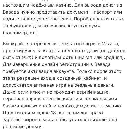
настоящим надёжным казино. Для вывода денег из
Вавада нужно представить документ – паспорт или
водительское удостоверение. Порой справки также
требуются и для получения крупных сумм
(например, от ).
Выбирайте разрешенные для этого игры в Vavada,
ориентируясь на коэффициент их отдачи (он должен
быть от 95%) и волатильность (низкая или средняя).
Для завершения онлайн регистрации в Вавада
требуется активация аккаунта. Только после этого
этапа разрешен вход в созданный кабинет, и
допускается активная игра на реальные деньги.
Даже, если клиент не проходит верификацию,
персонал вправе воспользоваться специальными
базами данных и найти необходимую информацию.
Посетители младше 18 лет не имеют права
зарегистрироваться и приступить к геймплею на
реальные деньги.