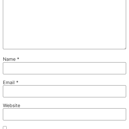
Name
*
Email
*
Website