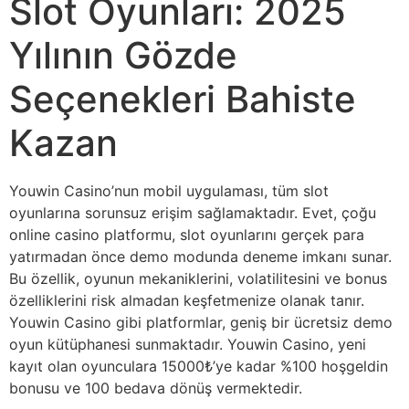
Slot Oyunları: 2025
Yılının Gözde
Seçenekleri Bahiste
Kazan
Youwin Casino’nun mobil uygulaması, tüm slot
oyunlarına sorunsuz erişim sağlamaktadır. Evet, çoğu
online casino platformu, slot oyunlarını gerçek para
yatırmadan önce demo modunda deneme imkanı sunar.
Bu özellik, oyunun mekaniklerini, volatilitesini ve bonus
özelliklerini risk almadan keşfetmenize olanak tanır.
Youwin Casino gibi platformlar, geniş bir ücretsiz demo
oyun kütüphanesi sunmaktadır. Youwin Casino, yeni
kayıt olan oyunculara 15000₺’ye kadar %100 hoşgeldin
bonusu ve 100 bedava dönüş vermektedir.