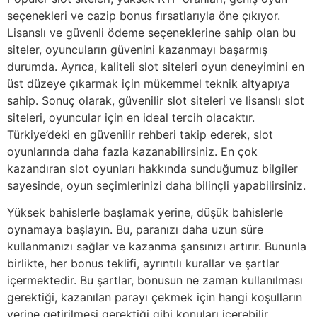
seçenekleri ve cazip bonus fırsatlarıyla öne çıkıyor.
Lisanslı ve güvenli ödeme seçeneklerine sahip olan bu
siteler, oyuncuların güvenini kazanmayı başarmış
durumda. Ayrıca, kaliteli slot siteleri oyun deneyimini en
üst düzeye çıkarmak için mükemmel teknik altyapıya
sahip. Sonuç olarak, güvenilir slot siteleri ve lisanslı slot
siteleri, oyuncular için en ideal tercih olacaktır.
Türkiye’deki en güvenilir rehberi takip ederek, slot
oyunlarında daha fazla kazanabilirsiniz. En çok
kazandıran slot oyunları hakkında sunduğumuz bilgiler
sayesinde, oyun seçimlerinizi daha bilinçli yapabilirsiniz.
Yüksek bahislerle başlamak yerine, düşük bahislerle
oynamaya başlayın. Bu, paranızı daha uzun süre
kullanmanızı sağlar ve kazanma şansınızı artırır. Bununla
birlikte, her bonus teklifi, ayrıntılı kurallar ve şartlar
içermektedir. Bu şartlar, bonusun ne zaman kullanılması
gerektiği, kazanılan parayı çekmek için hangi koşulların
yerine getirilmesi gerektiği gibi konuları içerebilir.