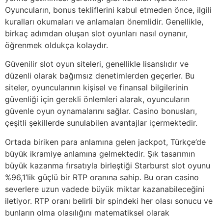
Oyuncuların, bonus tekliflerini kabul etmeden önce, ilgili
kuralları okumaları ve anlamaları önemlidir. Genellikle,
birkaç adımdan oluşan slot oyunları nasıl oynanır,
öğrenmek oldukça kolaydır.
Güvenilir slot oyun siteleri, genellikle lisanslıdır ve
düzenli olarak bağımsız denetimlerden geçerler. Bu
siteler, oyuncularının kişisel ve finansal bilgilerinin
güvenliği için gerekli önlemleri alarak, oyuncuların
güvenle oyun oynamalarını sağlar. Casino bonusları,
çeşitli şekillerde sunulabilen avantajlar içermektedir.
Ortada biriken para anlamına gelen jackpot, Türkçe’de
büyük ikramiye anlamına gelmektedir. Şık tasarımın
büyük kazanma fırsatıyla birleştiği Starburst slot oyunu
%96,1’lik güçlü bir RTP oranına sahip. Bu oran casino
severlere uzun vadede büyük miktar kazanabileceğini
iletiyor. RTP oranı belirli bir spindeki her olası sonucu ve
bunların olma olasılığını matematiksel olarak