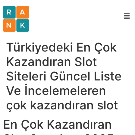
Türkiyedeki En Çok
Kazandıran Slot
Siteleri Güncel Liste
Ve İncelemeleren
çok kazandıran slot
En Çok Kazandıran