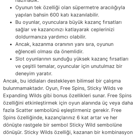
Oyunun tek özelliği olan süpermetre aracılığıyla
yapılan bahsin 600 katı kazanılabilir.
Bu oyunlar, oyunculara büyük kazanç fırsatları
sağlar ve kazancınızı katlayarak ceplerinizi
doldurmanıza yardımcı olabilir.
Ancak, kazanma oranının yanı sıra, oyunun
eğlenceli olması da önemlidir.
Slot oyunlarının sunduğu yüksek kazanç fırsatları
ve çeşitli temalar, oyuncular için unutulmaz bir
deneyim yaratır.
Ancak, bu iddiaları destekleyen bilimsel bir çalışma
bulunmamaktadır. Oyun, Free Spins, Sticky Wilds ve
Expanding Wilds gibi bonus özellikleri sunar. Free Spins
özelliğini etkinleştirmek için oyun alanında üç veya daha
fazla Scatter sembolünü eşleştirmeniz gerekir. Free
Spins özelliğinde, kazançlarınız 6 kat artar ve her
dönüşte rastgele bir sembol Sticky Wild sembolüne
dönüşür. Sticky Wilds özelliği, kazanan bir kombinasyon