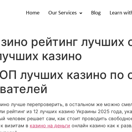
Home
Our Services
Blog
Learn wit
азино рейтинг лучших 
лучших казино
ТОП лучших казино по
вателей
ино лучше перепроверить, в остальном же можно смел
и рейтинг из 12 лучших казино Украины 2025 года, ук
ый человек решает сам, как стоит проводить свободное
 к визитам в
казино на деньги
онлайн казино как к раз