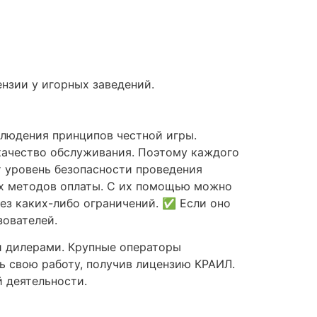
нзии у игорных заведений.
людения принципов честной игры.
качество обслуживания. Поэтому каждого
т уровень безопасности проведения
х методов оплаты. С их помощью можно
ез каких-либо ограничений. ✅ Если оно
зователей.
ми дилерами. Крупные операторы
ть свою работу, получив лицензию КРАИЛ.
 деятельности.