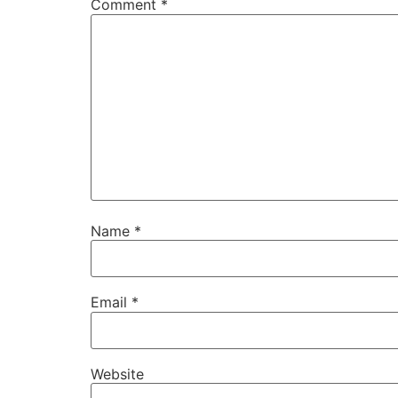
Comment
*
Name
*
Email
*
Website