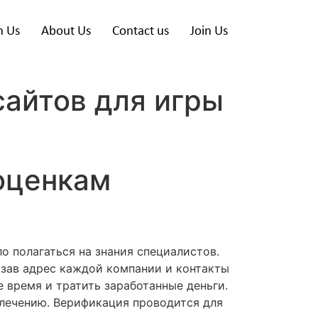
h Us
About Us
Contact us
Join Us
сайтов для игры
 оценкам
о полагаться на знания специалистов.
азав адрес каждой компании и контакты
 время и тратить заработанные деньги.
влечению. Верификация проводится для