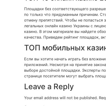
Площадки без соответствующего разрешен
по только что придуманным причинам. Сто
отмену препятствий. Чтобы не попасться 
легальных онлайн казино Украины с лицен
казино. В этом материале вы найдете обз
качества. Приведем рейтинг площадок, ак
ТОП мобильных казин
Если вы хотите начать играть без вложен
приложений. Несмотря на принятие закона
выборе достойной площадки. Эксперты пор
странице посетители могут выбрать площ
Leave a Reply
Your email address will not be published.
Req