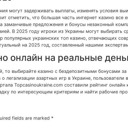
ия могут задерживать выплаты, изменять условия выи
ит отметить, что большая часть интернет казино все е
за заманчивые предложения и бонусы незаконный компа
зией. В 2025 году игроки из Украины могут выбирать 
ор популярных украинских топ казино, отвечающих со
туальный на 2025 год, составленный нашими экспертам
о онлайн на реальные день
ий, то выбирайте казино с бездепозитными бонусами з
 о легализации азартных игр в Украине, пользователи
тала Topcasinoukraine.com составили рейтинг онлайн к
адку по интересующим критериям и найти рабочие пр
uired fields are marked
*