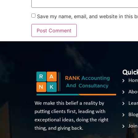
Save my name, email, and website in this b
Quick
Ho
Abo
We make this belief a reality by
Lear
putting clients first, leading with
Blo
exceptional ideas, doing the right
Join
thing, and giving back.