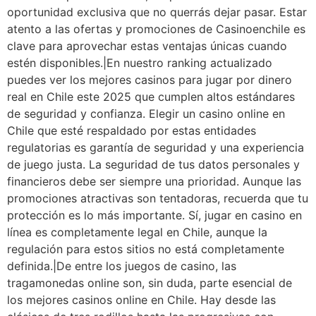
oportunidad exclusiva que no querrás dejar pasar. Estar
atento a las ofertas y promociones de Casinoenchile es
clave para aprovechar estas ventajas únicas cuando
estén disponibles.|En nuestro ranking actualizado
puedes ver los mejores casinos para jugar por dinero
real en Chile este 2025 que cumplen altos estándares
de seguridad y confianza. Elegir un casino online en
Chile que esté respaldado por estas entidades
regulatorias es garantía de seguridad y una experiencia
de juego justa. La seguridad de tus datos personales y
financieros debe ser siempre una prioridad. Aunque las
promociones atractivas son tentadoras, recuerda que tu
protección es lo más importante. Sí, jugar en casino en
línea es completamente legal en Chile, aunque la
regulación para estos sitios no está completamente
definida.|De entre los juegos de casino, las
tragamonedas online son, sin duda, parte esencial de
los mejores casinos online en Chile. Hay desde las