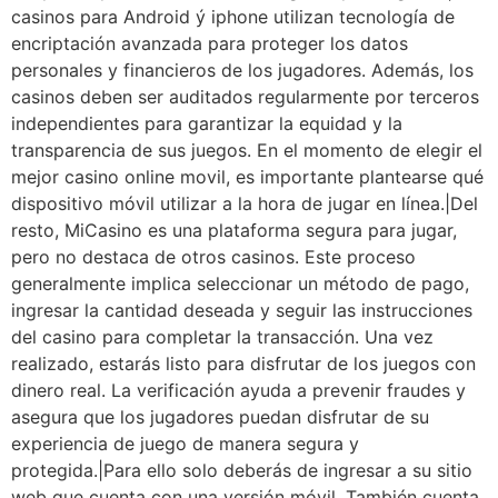
casinos para Android ý iphone utilizan tecnología de
encriptación avanzada para proteger los datos
personales y financieros de los jugadores. Además, los
casinos deben ser auditados regularmente por terceros
independientes para garantizar la equidad y la
transparencia de sus juegos. En el momento de elegir el
mejor casino online movil, es importante plantearse qué
dispositivo móvil utilizar a la hora de jugar en línea.|Del
resto, MiCasino es una plataforma segura para jugar,
pero no destaca de otros casinos. Este proceso
generalmente implica seleccionar un método de pago,
ingresar la cantidad deseada y seguir las instrucciones
del casino para completar la transacción. Una vez
realizado, estarás listo para disfrutar de los juegos con
dinero real. La verificación ayuda a prevenir fraudes y
asegura que los jugadores puedan disfrutar de su
experiencia de juego de manera segura y
protegida.|Para ello solo deberás de ingresar a su sitio
web que cuenta con una versión móvil. También cuenta