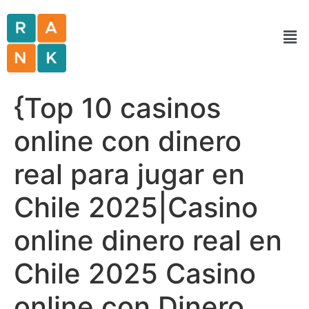
{Top 10 casinos
online con dinero
real para jugar en
Chile 2025|Casino
online dinero real en
Chile 2025 Casino
online con Dinero