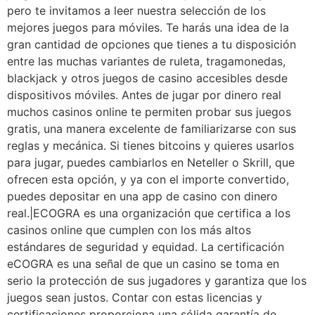
pero te invitamos a leer nuestra selección de los
mejores juegos para móviles. Te harás una idea de la
gran cantidad de opciones que tienes a tu disposición
entre las muchas variantes de ruleta, tragamonedas,
blackjack y otros juegos de casino accesibles desde
dispositivos móviles. Antes de jugar por dinero real
muchos casinos online te permiten probar sus juegos
gratis, una manera excelente de familiarizarse con sus
reglas y mecánica. Si tienes bitcoins y quieres usarlos
para jugar, puedes cambiarlos en Neteller o Skrill, que
ofrecen esta opción, y ya con el importe convertido,
puedes depositar en una app de casino con dinero
real.|ECOGRA es una organización que certifica a los
casinos online que cumplen con los más altos
estándares de seguridad y equidad. La certificación
eCOGRA es una señal de que un casino se toma en
serio la protección de sus jugadores y garantiza que los
juegos sean justos. Contar con estas licencias y
certificaciones proporciona una sólida garantía de