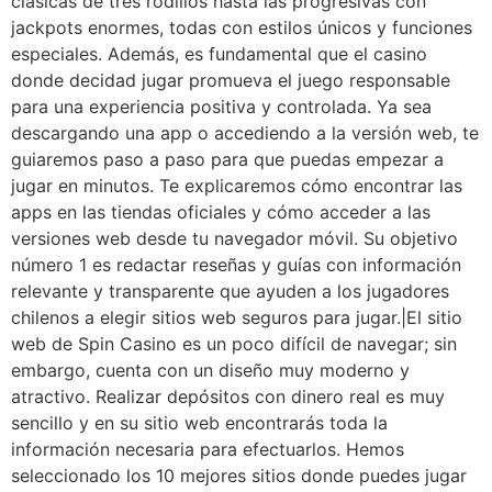
clásicas de tres rodillos hasta las progresivas con
jackpots enormes, todas con estilos únicos y funciones
especiales. Además, es fundamental que el casino
donde decidad jugar promueva el juego responsable
para una experiencia positiva y controlada. Ya sea
descargando una app o accediendo a la versión web, te
guiaremos paso a paso para que puedas empezar a
jugar en minutos. Te explicaremos cómo encontrar las
apps en las tiendas oficiales y cómo acceder a las
versiones web desde tu navegador móvil. Su objetivo
número 1 es redactar reseñas y guías con información
relevante y transparente que ayuden a los jugadores
chilenos a elegir sitios web seguros para jugar.|El sitio
web de Spin Casino es un poco difícil de navegar; sin
embargo, cuenta con un diseño muy moderno y
atractivo. Realizar depósitos con dinero real es muy
sencillo y en su sitio web encontrarás toda la
información necesaria para efectuarlos. Hemos
seleccionado los 10 mejores sitios donde puedes jugar