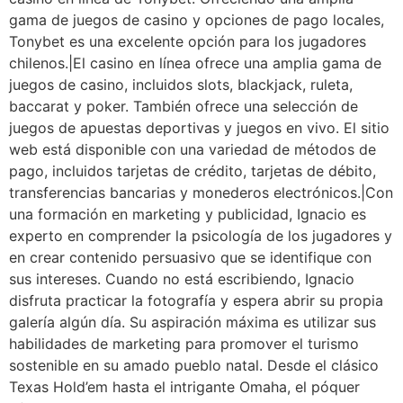
gama de juegos de casino y opciones de pago locales,
Tonybet es una excelente opción para los jugadores
chilenos.|El casino en línea ofrece una amplia gama de
juegos de casino, incluidos slots, blackjack, ruleta,
baccarat y poker. También ofrece una selección de
juegos de apuestas deportivas y juegos en vivo. El sitio
web está disponible con una variedad de métodos de
pago, incluidos tarjetas de crédito, tarjetas de débito,
transferencias bancarias y monederos electrónicos.|Con
una formación en marketing y publicidad, Ignacio es
experto en comprender la psicología de los jugadores y
en crear contenido persuasivo que se identifique con
sus intereses. Cuando no está escribiendo, Ignacio
disfruta practicar la fotografía y espera abrir su propia
galería algún día. Su aspiración máxima es utilizar sus
habilidades de marketing para promover el turismo
sostenible en su amado pueblo natal. Desde el clásico
Texas Hold’em hasta el intrigante Omaha, el póquer