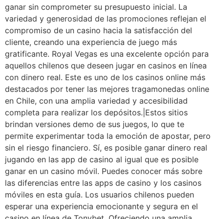
ganar sin comprometer su presupuesto inicial. La
variedad y generosidad de las promociones reflejan el
compromiso de un casino hacia la satisfacción del
cliente, creando una experiencia de juego más
gratificante. Royal Vegas es una excelente opción para
aquellos chilenos que deseen jugar en casinos en línea
con dinero real. Este es uno de los casinos online más
destacados por tener las mejores tragamonedas online
en Chile, con una amplia variedad y accesibilidad
completa para realizar los depósitos.|Estos sitios
brindan versiones demo de sus juegos, lo que te
permite experimentar toda la emoción de apostar, pero
sin el riesgo financiero. Sí, es posible ganar dinero real
jugando en las app de casino al igual que es posible
ganar en un casino móvil. Puedes conocer más sobre
las diferencias entre las apps de casino y los casinos
móviles en esta guía. Los usuarios chilenos pueden
esperar una experiencia emocionante y segura en el
casino en línea de Tonybet. Ofreciendo una amplia