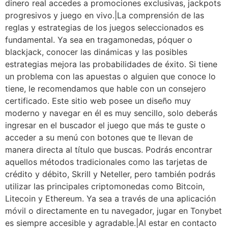
dinero real accedes a promociones exclusivas, jackpots
progresivos y juego en vivo.|La comprensión de las
reglas y estrategias de los juegos seleccionados es
fundamental. Ya sea en tragamonedas, póquer o
blackjack, conocer las dinámicas y las posibles
estrategias mejora las probabilidades de éxito. Si tiene
un problema con las apuestas o alguien que conoce lo
tiene, le recomendamos que hable con un consejero
certificado. Este sitio web posee un diseño muy
moderno y navegar en él es muy sencillo, solo deberás
ingresar en el buscador el juego que más te guste o
acceder a su menú con botones que te llevan de
manera directa al título que buscas. Podrás encontrar
aquellos métodos tradicionales como las tarjetas de
crédito y débito, Skrill y Neteller, pero también podrás
utilizar las principales criptomonedas como Bitcoin,
Litecoin y Ethereum. Ya sea a través de una aplicación
móvil o directamente en tu navegador, jugar en Tonybet
es siempre accesible y agradable.|Al estar en contacto