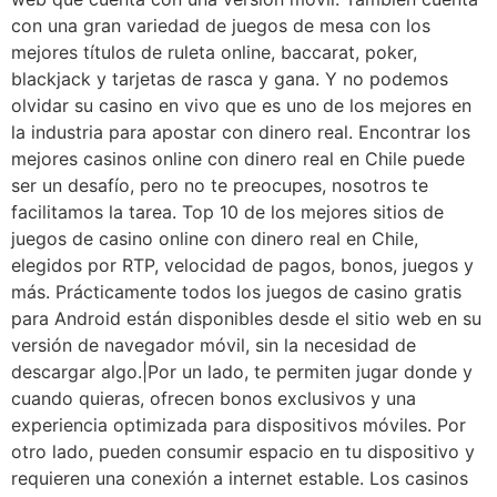
con una gran variedad de juegos de mesa con los
mejores títulos de ruleta online, baccarat, poker,
blackjack y tarjetas de rasca y gana. Y no podemos
olvidar su casino en vivo que es uno de los mejores en
la industria para apostar con dinero real. Encontrar los
mejores casinos online con dinero real en Chile puede
ser un desafío, pero no te preocupes, nosotros te
facilitamos la tarea. ​​Top 10 de los mejores sitios de
juegos de casino online con dinero real en Chile,
elegidos por RTP, velocidad de pagos, bonos, juegos y
más. Prácticamente todos los juegos de casino gratis
para Android están disponibles desde el sitio web en su
versión de navegador móvil, sin la necesidad de
descargar algo.|Por un lado, te permiten jugar donde y
cuando quieras, ofrecen bonos exclusivos y una
experiencia optimizada para dispositivos móviles. Por
otro lado, pueden consumir espacio en tu dispositivo y
requieren una conexión a internet estable. Los casinos