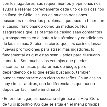
con los jugadores, sus requerimientos y opiniones nos
ayuda a reseñar correctamente cada uno de los casinos
en línea de Chile. Incluso en muchas ocasiones
buscamos resolver los problemas que puedan tener con
el casino, funcionando como un mediador. Nos
aseguramos que las ofertas de casino sean constantes
y transparentes en cuánto a los términos y condiciones
de las mismas. Si bien es cierto que, los casinos lanzan
nuevas promociones para atraer más jugadores, lo
fundamental es que estas sean viables para el usuario
como tal. Son muchas las ventajas que puedes
encontrar en estas plataformas de juego, pero,
dependiendo de lo que estás buscando, tambien
puedes encontrarte con ciertos desafios. Es un casino
muy similar a otros, con la diferencia es que puedo
depositar fácilmente mi dinero.}
{En primer lugar, es necesario digirirse a la App Store
de tu dispositivo iOS que se situa en el menú principal