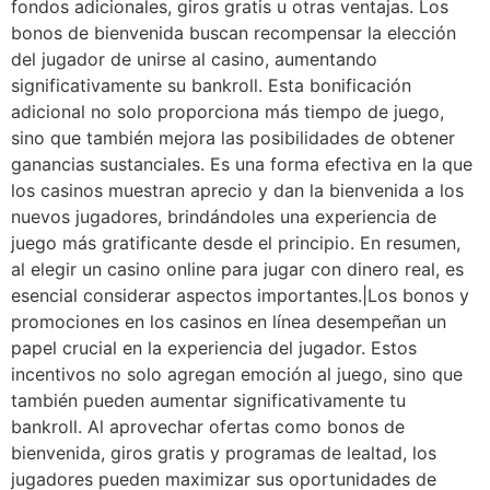
fondos adicionales, giros gratis u otras ventajas. Los
bonos de bienvenida buscan recompensar la elección
del jugador de unirse al casino, aumentando
significativamente su bankroll. Esta bonificación
adicional no solo proporciona más tiempo de juego,
sino que también mejora las posibilidades de obtener
ganancias sustanciales. Es una forma efectiva en la que
los casinos muestran aprecio y dan la bienvenida a los
nuevos jugadores, brindándoles una experiencia de
juego más gratificante desde el principio. En resumen,
al elegir un casino online para jugar con dinero real, es
esencial considerar aspectos importantes.|Los bonos y
promociones en los casinos en línea desempeñan un
papel crucial en la experiencia del jugador. Estos
incentivos no solo agregan emoción al juego, sino que
también pueden aumentar significativamente tu
bankroll. Al aprovechar ofertas como bonos de
bienvenida, giros gratis y programas de lealtad, los
jugadores pueden maximizar sus oportunidades de