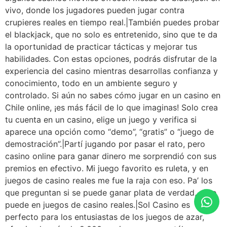
vivo, donde los jugadores pueden jugar contra
crupieres reales en tiempo real.|También puedes probar
el blackjack, que no solo es entretenido, sino que te da
la oportunidad de practicar tácticas y mejorar tus
habilidades. Con estas opciones, podrás disfrutar de la
experiencia del casino mientras desarrollas confianza y
conocimiento, todo en un ambiente seguro y
controlado. Si aún no sabes cómo jugar en un casino en
Chile online, ¡es más fácil de lo que imaginas! Solo crea
tu cuenta en un casino, elige un juego y verifica si
aparece una opción como “demo”, “gratis” o “juego de
demostración”.|Partí jugando por pasar el rato, pero
casino online para ganar dinero me sorprendió con sus
premios en efectivo. Mi juego favorito es ruleta, y en
juegos de casino reales me fue la raja con eso. Pa’ los
que preguntan si se puede ganar plata de verdad, sí se
puede en juegos de casino reales.|Sol Casino es
perfecto para los entusiastas de los juegos de azar,