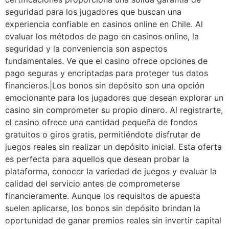
seguridad para los jugadores que buscan una
experiencia confiable en casinos online en Chile. Al
evaluar los métodos de pago en casinos online, la
seguridad y la conveniencia son aspectos
fundamentales. Ve que el casino ofrece opciones de
pago seguras y encriptadas para proteger tus datos
financieros.|Los bonos sin depósito son una opción
emocionante para los jugadores que desean explorar un
casino sin comprometer su propio dinero. Al registrarte,
el casino ofrece una cantidad pequeña de fondos
gratuitos o giros gratis, permitiéndote disfrutar de
juegos reales sin realizar un depósito inicial. Esta oferta
es perfecta para aquellos que desean probar la
plataforma, conocer la variedad de juegos y evaluar la
calidad del servicio antes de comprometerse
financieramente. Aunque los requisitos de apuesta
suelen aplicarse, los bonos sin depósito brindan la
oportunidad de ganar premios reales sin invertir capital