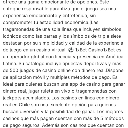
ofrece una gama emocionante de opciones. Este
enfoque responsable garantiza que el juego sea una
experiencia emocionante y entretenida, sin
comprometer tu estabilidad económica.|Las
tragamonedas de una sola línea que incluyen símbolos
icónicos como las barras y los símbolos de triple siete
destacan por su simplicidad y calidad de la experiencia
de juego en un casino virtual. ⚽ 1xBet Casino1xBet es
un operador global con licencia y presencia en América
Latina. Su catálogo incluye apuestas deportivas y más
de 500 juegos de casino online con dinero real.Dispone
de aplicación móvil y múltiples métodos de pago. Es
ideal para quienes buscan una app de casino para ganar
dinero real, jugar ruleta en vivo o tragamonedas con
jackpots acumulados. Los casinos en línea con dinero
real en Chile son una excelente opción para quienes
buscan diversión y la posibilidad de ganar.|Los mejores
casinos que más pagan cuentan con más de 5 métodos
de pago seguros. Además son casinos que cuentan con