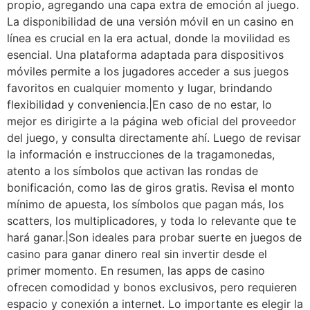
propio, agregando una capa extra de emoción al juego.
La disponibilidad de una versión móvil en un casino en
línea es crucial en la era actual, donde la movilidad es
esencial. Una plataforma adaptada para dispositivos
móviles permite a los jugadores acceder a sus juegos
favoritos en cualquier momento y lugar, brindando
flexibilidad y conveniencia.|En caso de no estar, lo
mejor es dirigirte a la página web oficial del proveedor
del juego, y consulta directamente ahí. Luego de revisar
la información e instrucciones de la tragamonedas,
atento a los símbolos que activan las rondas de
bonificación, como las de giros gratis. Revisa el monto
mínimo de apuesta, los símbolos que pagan más, los
scatters, los multiplicadores, y toda lo relevante que te
hará ganar.|Son ideales para probar suerte en juegos de
casino para ganar dinero real sin invertir desde el
primer momento. En resumen, las apps de casino
ofrecen comodidad y bonos exclusivos, pero requieren
espacio y conexión a internet. Lo importante es elegir la