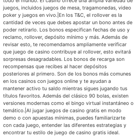
todo el mundo. El casino ofrece una amplia variedad de
juegos, incluidos juegos de mesa, tragamonedas, video
poker y juegos en vivo.|En los T&C, el rollover es la
cantidad de veces que debes apostar un bono antes de
poder retirarlo. Los bonos especifican fechas de uso y
reclamo, rollover, depósito mínimo y más. Además de
revisar esto, te recomendamos ampliamente verificar
que juego de casino contribuye al rollover, esto evitará
sorpresas desagradables. Los bonos de recarga son
recompensas que recibes al hacer depósitos
posteriores al primero. Son de los bonos más comunes
en los casinos con juegos online y te ayudan a
mantener activo tu saldo mientras sigues jugando tus
títulos favoritos. Además del clásico 90 bolas, existen
versiones modernas como el bingo virtual instantáneo o
temático.|Al jugar juegos de casino gratis en modo
demo o con apuestas mínimas, puedes familiarizarte
con cada juego, entender las diferentes estrategias y
encontrar tu estilo de juego de casino gratis ideal.