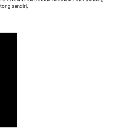
ong sendiri.