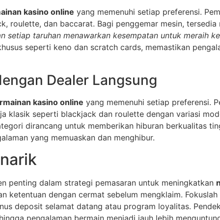
ainan kasino online
yang memenuhi setiap preferensi. Pem
k, roulette, dan baccarat. Bagi penggemar mesin, tersedia r
an setiap taruhan menawarkan kesempatan untuk meraih k
khusus seperti keno dan scratch cards, memastikan pengal
dengan Dealer Langsung
ermainan kasino online
yang memenuhi setiap preferensi. P
 klasik seperti blackjack dan roulette dengan variasi mod
kategori dirancang untuk memberikan hiburan berkualitas t
ngalaman yang memuaskan dan menghibur.
narik
n penting dalam strategi pemasaran untuk meningkatkan
n
an ketentuan dengan cermat sebelum mengklaim. Fokuslah
i bonus deposit selamat datang atau program loyalitas. Pe
hingga pengalaman bermain menjadi jauh lebih menguntu