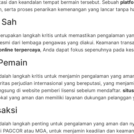
asi dan keandalan tempat bermain tersebut. Sebuah
platf
n, serta proses penarikan kemenangan yang lancar tanpa 
g Sah
merupakan langkah kritis untuk memastikan pengalaman yan
 resmi dari lembaga pengawas yang diakui. Keamanan transa
 online terpercaya
, Anda dapat fokus sepenuhnya pada kes
 Pemain
dalah langkah kritis untuk menjamin pengalaman yang aman
oritas perjudian internasional yang bereputasi, yang menjam
langsung di website pemberi lisensi sebelum mendaftar.
situs
al yang aman dan memiliki layanan dukungan pelanggan y
aksi
dalah langkah penting untuk pengalaman yang aman dan nyam
rti PAGCOR atau MGA, untuk menjamin keadilan dan keama