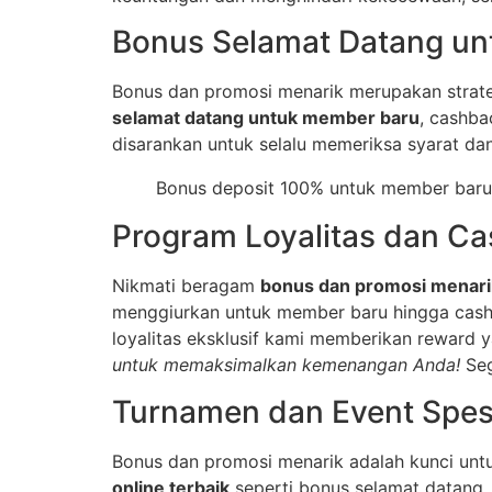
Bonus Selamat Datang u
Bonus dan promosi menarik merupakan strateg
selamat datang untuk member baru
, cashb
disarankan untuk selalu memeriksa syarat da
Bonus deposit 100% untuk member baru 
Program Loyalitas dan C
Nikmati beragam
bonus dan promosi menari
menggiurkan untuk member baru hingga cash
loyalitas eksklusif kami memberikan reward
untuk memaksimalkan kemenangan Anda!
Seg
Turnamen dan Event Spes
Bonus dan promosi menarik adalah kunci un
online terbaik
seperti bonus selamat datang, 