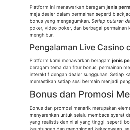
Platform ini menawarkan beragam
jenis perm
meja dealer dalam permainan seperti blackjac
bonus yang mengagumkan.
Setiap putaran d
poker, video poker, dan berbagai permainan 
menghibur.
Pengalaman Live Casino 
Platform kami menawarkan beragam
jenis p
beragam tema dan fitur bonus, permainan meja
interaktif dengan dealer sungguhan. Setiap 
memastikan setiap sesi bermain menjadi pe
Bonus dan Promosi Me
Bonus dan promosi menarik merupakan eleme
menyarankan untuk selalu membaca syarat d
yang realistis dan nilai yang tinggi, sepert
keuntungan dan menghindari kekecewaan, se