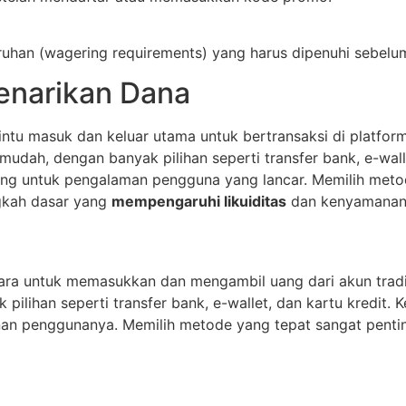
aruhan (wagering requirements) yang harus dipenuhi sebelu
enarikan Dana
tu masuk dan keluar utama untuk bertransaksi di platform o
udah, dengan banyak pilihan seperti transfer bank, e-wall
ting untuk pengalaman pengguna yang lancar. Memilih meto
gkah dasar yang
mempengaruhi likuiditas
dan kenyamanan 
ra untuk memasukkan dan mengambil uang dari akun trading
ilihan seperti transfer bank, e-wallet, dan kartu kredit. 
nan penggunanya. Memilih metode yang tepat sangat penti