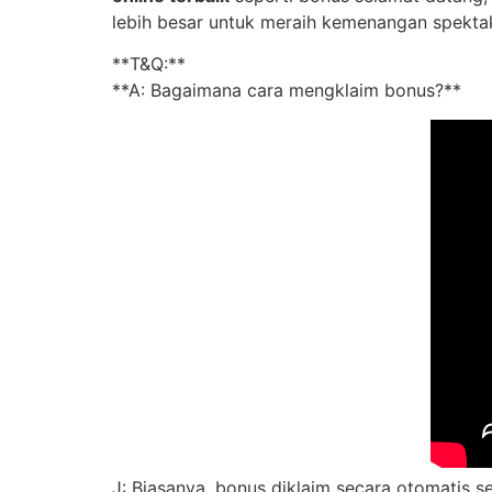
lebih besar untuk meraih kemenangan spektak
**T&Q:**
**A: Bagaimana cara mengklaim bonus?**
J: Biasanya, bonus diklaim secara otomatis