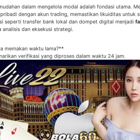
 kemudahan dalam mengelola modal adalah fondasi utama. 
ibadi dengan akun trading, memastikan likuiditas untuk s
i seperti transfer bank lokal dan dompet digital menjadi
f
nalisis dan eksekusi strategi.
nya memakan waktu lama?**
arikan verifikasi yang diproses dalam waktu 24 jam.