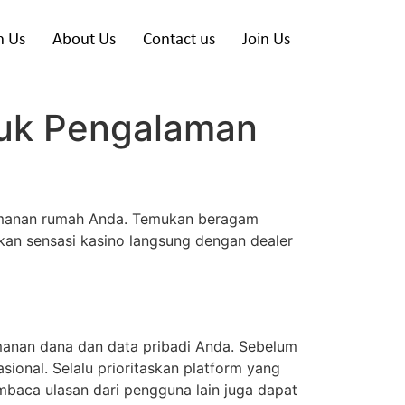
h Us
About Us
Contact us
Join Us
tuk Pengalaman
yamanan rumah Anda. Temukan beragam
an sensasi kasino langsung dengan dealer
manan dana dan data pribadi Anda. Sebelum
asional. Selalu prioritaskan platform yang
baca ulasan dari pengguna lain juga dapat