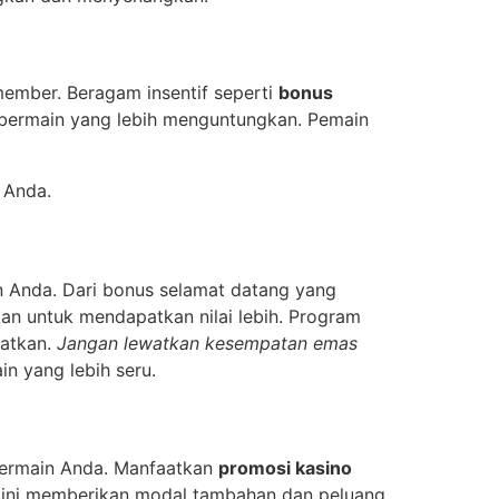
member. Beragam insentif seperti
bonus
bermain yang lebih menguntungkan. Pemain
 Anda.
 Anda. Dari bonus selamat datang yang
n untuk mendapatkan nilai lebih. Program
patkan.
Jangan lewatkan kesempatan emas
n yang lebih seru.
bermain Anda. Manfaatkan
promosi kasino
an ini memberikan modal tambahan dan peluang