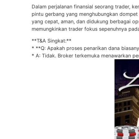
Dalam perjalanan finansial seorang trader,
pintu gerbang yang menghubungkan dompet pr
yang cepat, aman, dan didukung berbagai ops
memungkinkan trader fokus sepenuhnya pada a
**T&A Singkat:**
* **Q: Apakah proses penarikan dana biasa
* A: Tidak. Broker terkemuka menawarkan pen