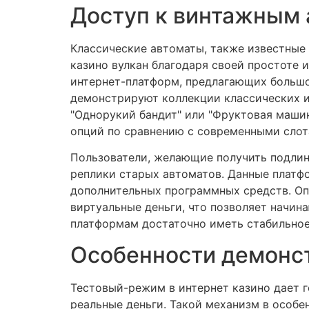
Доступ к винтажным
Классические автоматы, также известные
казино вулкан благодаря своей простоте 
интернет-платформ, предлагающих большо
демонстрируют коллекции классических и
"Однорукий бандит" или "Фруктовая маши
опций по сравнению с современными слот
Пользователи, желающие получить подли
реплики старых автоматов. Данные платф
дополнительных программных средств. Оп
виртуальные деньги, что позволяет начин
платформам достаточно иметь стабильное 
Особенности демонс
Тестовый-режим в интернет казино дает 
реальные деньги. Такой механизм в особе