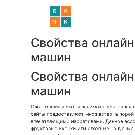
Свойства онлайн
машин
Свойства онлайн
машин
Слот-машины слоты занимают центральное
сайты предоставляют множество, а порой
впечатляющими нарративами. Данное ассо
фруктовые иконки или сложные бонусные р