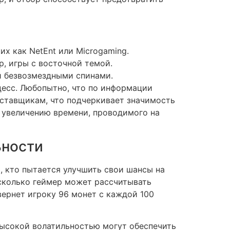
х как NetEnt или Microgaming.
, игры с восточной темой.
и безвозмездными спинами.
есс. Любопытно, что по информации
оставщикам, что подчеркивает значимость
т увеличению времени, проводимого на
ьности
, кто пытается улучшить свои шансы на
 сколько геймер может рассчитывать
вернет игроку 96 монет с каждой 100
высокой волатильностью могут обеспечить