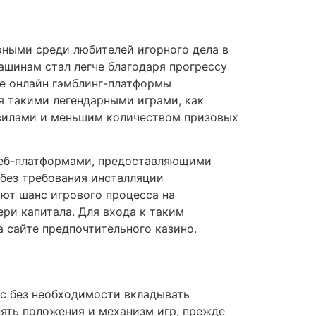
рными среди любителей игорного дела в
ашинам стал легче благодаря прогрессу
е онлайн гэмблинг-платформы
я такими легендарными играми, как
авилами и меньшим количеством призовых
веб-платформами, предоставляющими
 без требования инсталляции
ют шанс игрового процесса на
ри капитала. Для входа к таким
 сайте предпочтительного казино.
с без необходимости вкладывать
нять положения и механизм игр, прежде