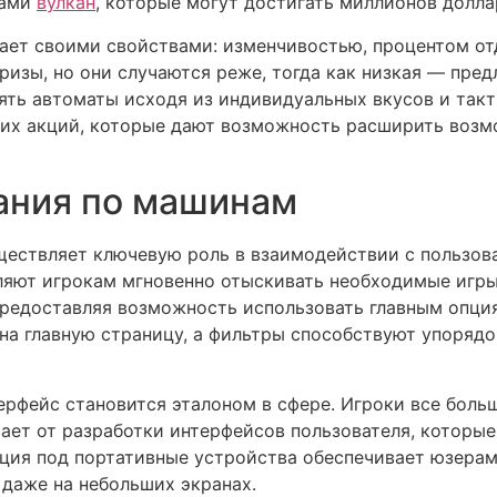
шами
вулкан
, которые могут достигать миллионов долла
дает своими свойствами: изменчивостью, процентом от
изы, но они случаются реже, тогда как низкая — пред
ть автоматы исходя из индивидуальных вкусов и такт
гих акций, которые дают возможность расширить воз
ания по машинам
уществляет ключевую роль в взаимодействии с пользов
яют игрокам мгновенно отыскивать необходимые игры.
предоставляя возможность использовать главным опция
а главную страницу, а фильтры способствуют упорядо
ерфейс становится эталоном в сфере. Игроки все бол
ает от разработки интерфейсов пользователя, которые
зация под портативные устройства обеспечивает юзера
даже на небольших экранах.