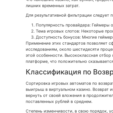
лишних временных затрат.
Для результативной фильтрации следует 
Популярность провайдера: Геймеры об
Тема игровых слотов: Некоторые про
Доступность бонусов: Многие гейме
Применение этих стандартов позволяет с
исследованиям, около шестидесяти проце
этой особенности. Высококлассная отбор 
платформе, что положительно сказывается
Классификация по Возвр
Сортировка игровых автоматов по возврат
выигрыш в виртуальном казино. Возврат и
вернуть от своей вложения в продолжител
поставленных рублей в среднем.
Степень изменчивости, в свою порядок, у