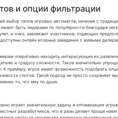
тов и опции фильтрации
ий выбор типов игровых автоматов, начиная с традици
олжают быть лидерами по популярности благодаря лег
улет, и очко, завлекают участников, отдающих предпоч
 доступны онлайн игорные заведения с живыми дилер
ймерам оперативно находить интересующие их развлеч
дателю и градусу сложности. Такое значительно упрощ
. К примеру, игрок имеет возможность подобрать опци
нчивости слотов. Такой подход не просто сохраняет вр
менно то, что ему по душе.
зино играет значительную задачу в оптимизации игров
вестных разработчиков, что в разы делает проще нави
тавляют слоты от множества различных поставщиков иг