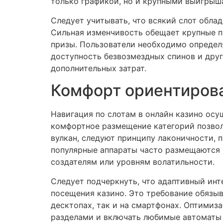
только графикой, но и крупными выигры
Следует учитывать, что всякий слот обла
Сильная изменчивость обещает крупные пр
призы. Пользователи необходимо определя
доступность безвозмездных спинов и дру
дополнительных затрат.
Комфорт ориентиров
Навигация по слотам в онлайн казино ос
комфортное размещение категорий позвол
вулкан, следуют принципу лаконичности, 
популярные аппараты часто размещаются н
создателям или уровням волатильности.
Следует подчеркнуть, что адаптивный инт
посещения казино. Это требование обязыв
десктопах, так и на смартфонах. Оптими
разделами и включать любимые автоматы 