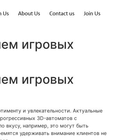
h Us
About Us
Contact us
Join Us
ием игровых
ием игровых
тименту и увлекательности. Актуальные
прогрессивных 3D-автоматов с
 вкусу, например, это могут быть
ремятся удерживать внимание клиентов не