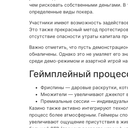
чем рисковать собственными деньгами. В
определенные виды покера.
Участники имеют возможность задействова
Это также прекрасный метод протестиров
отсутствие опасности утраты капитала п
Важно отметить, что пусть демонстрацио
обналичены. Однако это не умаляет его з
среди демо-режимом и азартной игрой на д
Геймплейный процесс
Фриспины — даровые раскрутки, кото
Множители — увеличивают джекпот в
Премиальные сессии — индивидуальн
Казино также активно интегрируют техно
процесс более атмосферным. Геймеры сп
увеличивают ощущение присутствия в жив