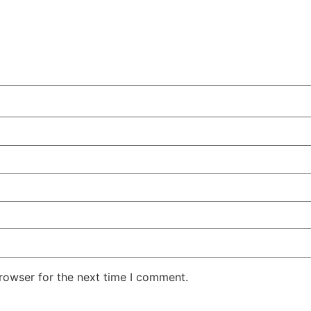
rowser for the next time I comment.