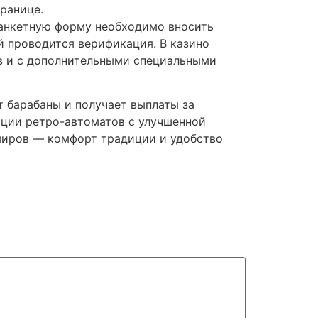
ранице.
 анкетную форму необходимо вносить
 проводится верификация. В казино
в и с дополнительными специальными
 барабаны и получает выплаты за
ации ретро-автоматов с улучшенной
 миров — комфорт традиции и удобство