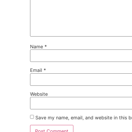
Name
*
Email
*
Website
Save my name, email, and website in this b