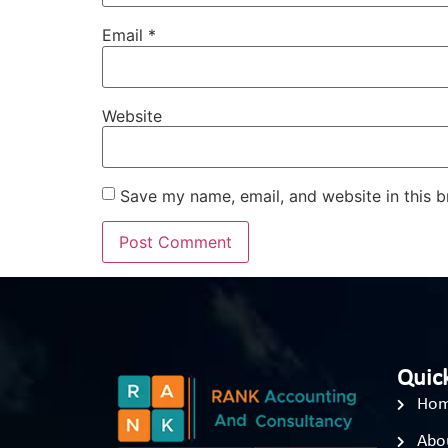
Email
*
Website
Save my name, email, and website in this b
Quick
Ho
Abo