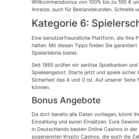
Willkommensbonus von 100% bis zu 100 € und 
Anreize, auch für Bestandskunden. Schnelle 
Kategorie 6: Spielersc
Eine benutzerfreundliche Plattform, die Ihre P
halten. Mit diesen Tipps finden Sie garantier
Spielerlebnis bietet.
Seit 1995 prüfen wir seriöse Spielbanken und
Spieleangebot. Starte jetzt und spiele siche
Sicherheit das A und O ist. Auf unserer Seite 
können.
Bonus Angebote
Da dort bereits alle Daten vorliegen, könnt i
Einzahlung und euren Einsätzen. Eure Gewinn
in Deutschlands besten Online Casinos in de
sogenannten Krypto Casinos, die euch die Zah