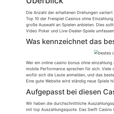
Überblick
Die Anzahl der erhaltenen Drehungen variiert
Top 10 der Freispiel Casinos ohne Einzahlung 
große Auswahl an Spielen anbieten. Dies sollt
Video Poker und Live-Dealer-Spiele umfassen
Was kennzeichnet das bes
Wer ein online casino bonus ohne einzahlung nu
mobile Performance sprechen für sich. Viele ca
wofür sich die Leute anmelden, und das beste
Eine gute Website wird ständig neue Spiele 
Aufgepasst bei diesen Ca
Wir haben die durchschnittliche Auszahlungs
mit top Auszahlungsquote. Das Swift Casino 