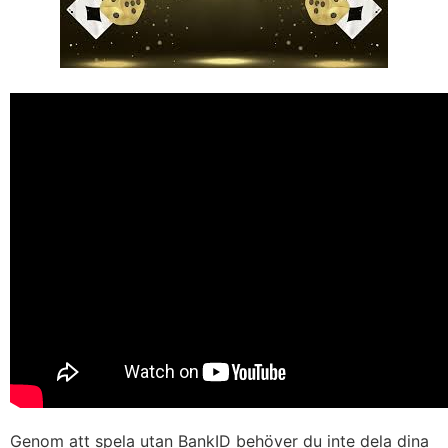
Genom att spela utan BankID behöver du inte dela dina