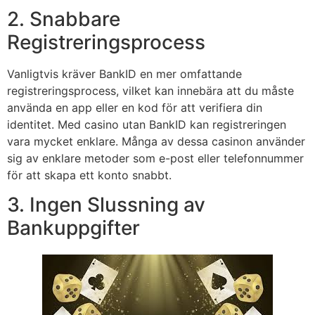
2. Snabbare
Registreringsprocess
Vanligtvis kräver BankID en mer omfattande
registreringsprocess, vilket kan innebära att du måste
använda en app eller en kod för att verifiera din
identitet. Med casino utan BankID kan registreringen
vara mycket enklare. Många av dessa casinon använder
sig av enklare metoder som e-post eller telefonnummer
för att skapa ett konto snabbt.
3. Ingen Slussning av
Bankuppgifter