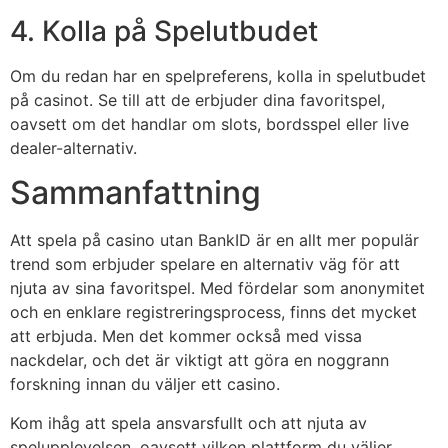
4. Kolla på Spelutbudet
Om du redan har en spelpreferens, kolla in spelutbudet
på casinot. Se till att de erbjuder dina favoritspel,
oavsett om det handlar om slots, bordsspel eller live
dealer-alternativ.
Sammanfattning
Att spela på casino utan BankID är en allt mer populär
trend som erbjuder spelare en alternativ väg för att
njuta av sina favoritspel. Med fördelar som anonymitet
och en enklare registreringsprocess, finns det mycket
att erbjuda. Men det kommer också med vissa
nackdelar, och det är viktigt att göra en noggrann
forskning innan du väljer ett casino.
Kom ihåg att spela ansvarsfullt och att njuta av
spelupplevelsen, oavsett vilken plattform du väljer.