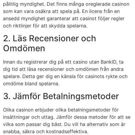
pålitlig myndighet. Det finns många oreglerade casinon
som kan vara osäkra att spela på. En licens från en
ansedd myndighet garanterar att casinot följer regler
och riktlinjer för att skydda spelarna.
2. Läs Recensioner och
Omdömen
Innan du registrerar dig på ett casino utan BankID, ta
dig tid att läsa recensioner och omdömen från andra
spelare. Detta ger dig en känsla för casinots rykte och
omdöme bland spelarna.
3. Jämför Betalningsmetoder
Olika casinon erbjuder olika betalningsmetoder för
insättningar och uttag. Jämför dessa metoder för att se
vilka som passar dig bäst. Du vill ha alternativ som är
snabba, säkra och kostnadseffektiva.