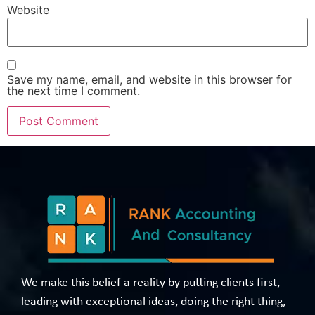
Website
Save my name, email, and website in this browser for
the next time I comment.
We make this belief a reality by putting clients first,
leading with exceptional ideas, doing the right thing,