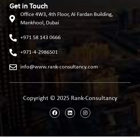
Get in Touch
Office 4W3, 4th Floor, AI Fardan Building,
Mankhool, Dubai
+971 58 143 0666
+971-4-2986501
info@www.rank-consultancy.com
Copyright © 2025 Rank-Consultancy