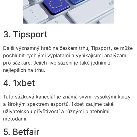
3. Tipsport
Další významný hráč na českém trhu, Tipsport, se může
pochlubit rychlými výplatami a vynikajícími analýzami
pro sázkaře. Jejich live sázení je také jedním z
nejlepších na trhu.
4. 1xbet
Tato sázková kancelář je známá svými vysokými kurzy
a širokým spektrem esportů. 1xbet zaujme také
uživatelskou přívětivostí a různými platebními
metodami.
5. Betfair