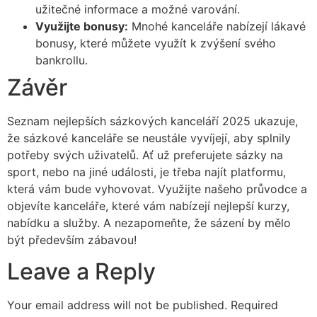
užitečné informace a možné varování.
Využijte bonusy:
Mnohé kanceláře nabízejí lákavé
bonusy, které můžete využít k zvýšení svého
bankrollu.
Závěr
Seznam nejlepších sázkových kanceláří 2025 ukazuje,
že sázkové kanceláře se neustále vyvíjejí, aby splnily
potřeby svých uživatelů. Ať už preferujete sázky na
sport, nebo na jiné události, je třeba najít platformu,
která vám bude vyhovovat. Využijte našeho průvodce a
objevíte kanceláře, které vám nabízejí nejlepší kurzy,
nabídku a služby. A nezapomeňte, že sázení by mělo
být především zábavou!
Leave a Reply
Your email address will not be published.
Required