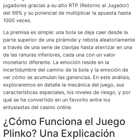
jugadores gracias a su alto RTP (Retorno al Jugador)
del 99% y su potencial de multiplicar la apuesta hasta
1000 veces.
La premisa es simple: una bola se deja caer desde la
parte superior de una pirámide y rebota aleatoriamente
a través de una serie de clavijas hasta aterrizar en una
de las ranuras inferiores, cada una con un valor
monetario diferente. La emoción reside en la
incertidumbre del camino de la bola y la emoción de
ver cómo se acumulan las ganancias. En este análisis,
exploraremos en detalle la mecánica del juego, sus
características especiales, los niveles de riesgo, y por
qué se ha convertido en un favorito entre los
entusiastas del casino online.
¿Cómo Funciona el Juego
Plinko? Una Explicación