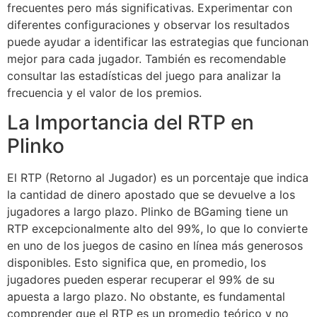
frecuentes pero más significativas. Experimentar con
diferentes configuraciones y observar los resultados
puede ayudar a identificar las estrategias que funcionan
mejor para cada jugador. También es recomendable
consultar las estadísticas del juego para analizar la
frecuencia y el valor de los premios.
La Importancia del RTP en
Plinko
El RTP (Retorno al Jugador) es un porcentaje que indica
la cantidad de dinero apostado que se devuelve a los
jugadores a largo plazo. Plinko de BGaming tiene un
RTP excepcionalmente alto del 99%, lo que lo convierte
en uno de los juegos de casino en línea más generosos
disponibles. Esto significa que, en promedio, los
jugadores pueden esperar recuperar el 99% de su
apuesta a largo plazo. No obstante, es fundamental
comprender que el RTP es un promedio teórico y no