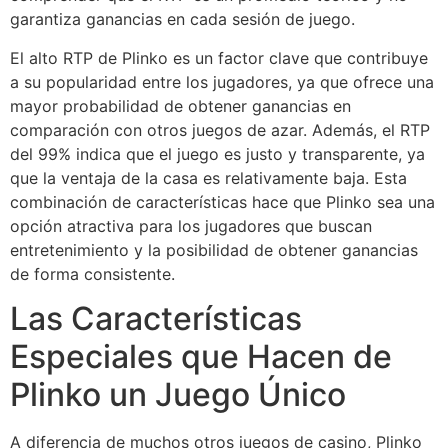
garantiza ganancias en cada sesión de juego.
El alto RTP de Plinko es un factor clave que contribuye
a su popularidad entre los jugadores, ya que ofrece una
mayor probabilidad de obtener ganancias en
comparación con otros juegos de azar. Además, el RTP
del 99% indica que el juego es justo y transparente, ya
que la ventaja de la casa es relativamente baja. Esta
combinación de características hace que Plinko sea una
opción atractiva para los jugadores que buscan
entretenimiento y la posibilidad de obtener ganancias
de forma consistente.
Las Características
Especiales que Hacen de
Plinko un Juego Único
A diferencia de muchos otros juegos de casino, Plinko