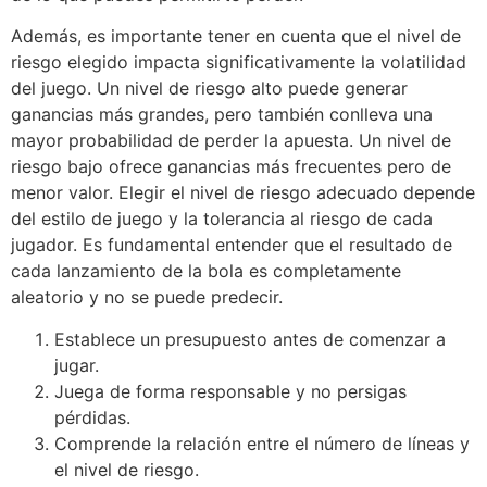
Además, es importante tener en cuenta que el nivel de
riesgo elegido impacta significativamente la volatilidad
del juego. Un nivel de riesgo alto puede generar
ganancias más grandes, pero también conlleva una
mayor probabilidad de perder la apuesta. Un nivel de
riesgo bajo ofrece ganancias más frecuentes pero de
menor valor. Elegir el nivel de riesgo adecuado depende
del estilo de juego y la tolerancia al riesgo de cada
jugador. Es fundamental entender que el resultado de
cada lanzamiento de la bola es completamente
aleatorio y no se puede predecir.
Establece un presupuesto antes de comenzar a
jugar.
Juega de forma responsable y no persigas
pérdidas.
Comprende la relación entre el número de líneas y
el nivel de riesgo.