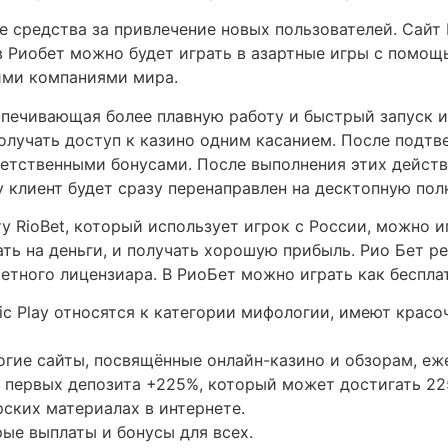
е средства за привлечение новых пользователей. Сайт 
 в Риобет можно будет играть в азартные игры с помо
ими компаниями мира.
спечивающая более плавную работу и быстрый запуск 
олучать доступ к казино одним касанием. После подт
етственными бонусами. После выполнения этих действ
 клиент будет сразу перенаправлен на десктопную по
у RioBet, который использует игрок с России, можно и
ть на деньги, и получать хорошую прибыль. Рио Бет р
етного лицензиара. В РиоБет можно играть как беспла
ic Play относятся к категории мифологии, имеют крас
гие сайты, посвящённые онлайн-казино и обзорам, еж
ри первых депозита +225%, который может достигать 22
ских материалах в интернете.
рые выплаты и бонусы для всех.