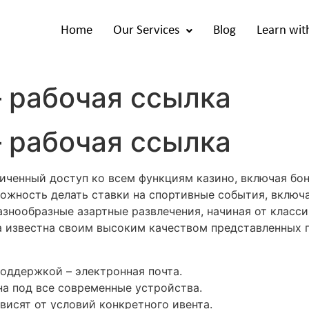
Home
Our Services
Blog
Learn wit
— рабочая ссылка
— рабочая ссылка
ниченный доступ ко всем функциям казино, включая бо
ожность делать ставки на спортивные события, включая
разнообразные азартные развлечения, начиная от класс
 известна своим высоким качеством представленных 
поддержкой – электронная почта.
на под все современные устройства.
висят от условий конкретного ивента.