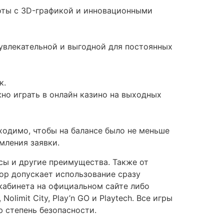
оты с 3D-графикой и инновационными
 увлекательной и выгодной для постоянных
к.
жно играть в онлайн казино на выходных
ходимо, чтобы на балансе было не меньше
рмления заявки.
сы и другие преимущества. Также от
тор допускает использование сразу
кабинета на официальном сайте либо
olimit City, Play’n GO и Playtech. Все игры
ю степень безопасности.