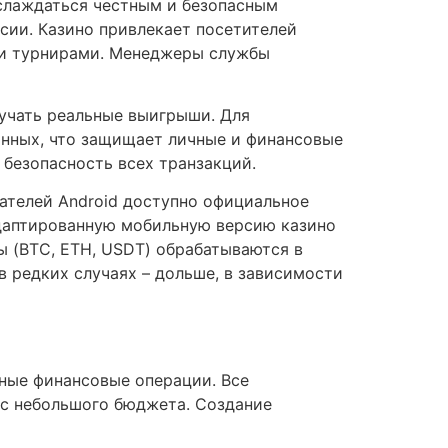
аслаждаться честным и безопасным
сии. Казино привлекает посетителей
ми турнирами. Менеджеры службы
лучать реальные выигрыши. Для
анных, что защищает личные и финансовые
безопасность всех транзакций.
ователей Android доступно официальное
 адаптированную мобильную версию казино
ты (BTC, ETH, USDT) обрабатываются в
в редких случаях – дольше, в зависимости
ные финансовые операции. Все
 с небольшого бюджета. Создание