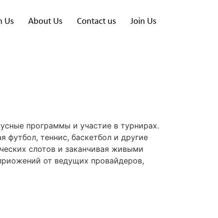
h Us
About Us
Contact us
Join Us
нусные программы и участие в турнирах.
 футбол, теннис, баскетбол и другие
ических слотов и заканчивая живыми
приожений от ведущих провайдеров,