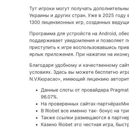
Тут игроки могут получать дополнительны
Украины и других стран. Уже в 2025 году
1300 лицензионных игр, созданных ведущ
Программа для устройств на Android, обе
поддерживает уведомления и позволяет п
приступить к игре воспользовавшись прив
ярлык приложения. При нажатии на иконку
Благодаря удобному и качественному сайт
условиях. Здесь вы можете бесплатно игра
N.V.Кюрасао», имеющей лицензию авторит
Данные слоты от провайдера Pragmat
96.07%.
На проверенных сайтах-партнёрахМно
В Riobet все именно так- бонус на т
Также ссылки размещаются в партнер
Казино Riobet это честная игра, быст