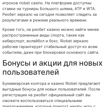
игроков riobet casino. На платформе доступны
ставки на турниры Большого шлема, ATP и WTA.
Риобет зеркало на сегодня позволяет следить за
результатами в режиме реального времени.
Кроме того, на риобет казино можно найти менее
распространенные виды спорта, такие как
киберспорт, волейбол и бокс. Riobet зеркало
рабочее гарантирует стабильный доступ ко всем
событиям, даже при блокировке основного сайта.
Бонусы и акции для новых
пользователей
Букмекерская контора и казино Riobet предлагают
выгодные бонусы для новых пользователей. После
регистрации на риобет официальный сайт вы
сможете воспользоваться специальными
предложениями, которые помогут начать игру с