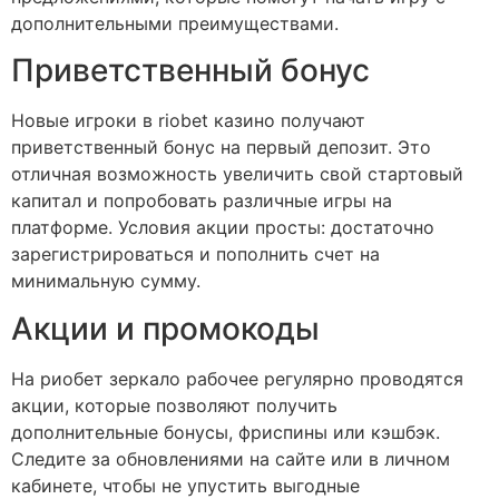
дополнительными преимуществами.
Приветственный бонус
Новые игроки в riobet казино получают
приветственный бонус на первый депозит. Это
отличная возможность увеличить свой стартовый
капитал и попробовать различные игры на
платформе. Условия акции просты: достаточно
зарегистрироваться и пополнить счет на
минимальную сумму.
Акции и промокоды
На риобет зеркало рабочее регулярно проводятся
акции, которые позволяют получить
дополнительные бонусы, фриспины или кэшбэк.
Следите за обновлениями на сайте или в личном
кабинете, чтобы не упустить выгодные