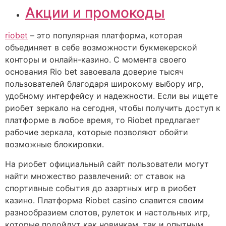
Акции и промокоды
riobet
– это популярная платформа, которая
объединяет в себе возможности букмекерской
конторы и онлайн-казино. С момента своего
основания Rio bet завоевала доверие тысяч
пользователей благодаря широкому выбору игр,
удобному интерфейсу и надежности. Если вы ищете
риобет зеркало на сегодня, чтобы получить доступ к
платформе в любое время, то Riobet предлагает
рабочие зеркала, которые позволяют обойти
возможные блокировки.
На риобет официальный сайт пользователи могут
найти множество развлечений: от ставок на
спортивные события до азартных игр в риобет
казино. Платформа Riobet casino славится своим
разнообразием слотов, рулеток и настольных игр,
которые подойдут как новичкам, так и опытным