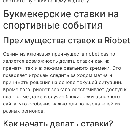
соответствующий вашему бюджету.
Букмекерские ставки на
спортивные события
Преимущества ставок в Riobet
Одним из ключевых преимуществ riobet casino
является возможность делать ставки как на
прематч, так и в режиме реального времени. Это
позволяет игрокам следить за ходом матча и
принимать решения на основе текущей ситуации.
Кроме того, риобет зеркало обеспечивает доступ к
платформе даже в случае блокировки основного
сайта, что особенно важно для пользователей из
разных регионов.
Как начать делать ставки?