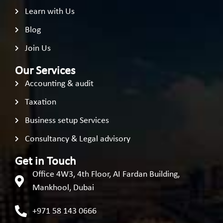
Learn with Us
Blog
Join Us
Our Services
Accounting & audit
Taxation
Business setup Services
Consultancy & Legal advisory
Get in Touch
Office 4W3, 4th Floor, AI Fardan Building,
Mankhool, Dubai
+971 58 143 0666