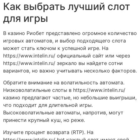
Как выбрать лучший слот
для игры
В казино Риобет представлено огромное количество
игровых автоматов, и выбор подходящего слота
может стать ключом к успешной игре. На
https://www.intelin.ru/ официальный сайт или через
https://www.intelin.ru/ зеркало вы найдете сотни
вариантов, но важно учитывать несколько факторов.
Обратите внимание на волатильность автомата.
Низковолатильные слоты в https://www.intelin.ru/
казино предлагают частые, но небольшие выигрыши,
что подходит для длительной игры.
Высоковолатильные автоматы, напротив, могут
принести крупный куш, но реже.
Изучите процент возврата (RTP). На
https://www.intelin.ru/ bet каждый слот имеет свой