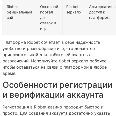
Riobet
Основной
Rio bet
Альтернативн
официальный
портал
зеркало
доступ к
сайт
для
платформе.
ставок и
игр.
Платформа Riobet сочетает в себе надежность,
удобство и разнообразие игр, что делает ее
привлекательной для любителей азартных
развлечений. Используйте riobet зеркало рабочее,
чтобы оставаться на связи с платформой в любое
время.
Особенности регистрации
и верификации аккаунта
Регистрация в Riobet казино проходит быстро и
просто. Для создания аккаунта достаточно указать