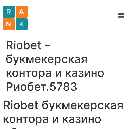
Riobet –
букмекерская
контора и казино
Риобет.5783
Riobet букмекерская
контора и казино