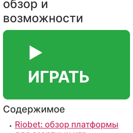
обзор и
возможности
▶️
ИГРАТЬ
Содержимое
Riobet: обзор платформы