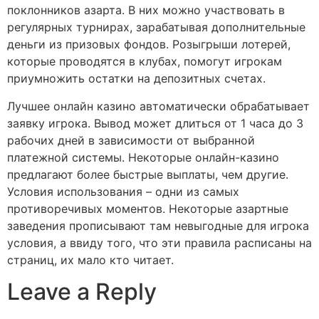
поклонников азарта. В них можно участвовать в
регулярных турнирах, зарабатывая дополнительные
деньги из призовых фондов. Розыгрыши лотерей,
которые проводятся в клубах, помогут игрокам
приумножить остатки на депозитных счетах.
Лучшее онлайн казино автоматически обрабатывает
заявку игрока. Вывод может длиться от 1 часа до 3
рабочих дней в зависимости от выбранной
платежной системы. Некоторые онлайн-казино
предлагают более быстрые выплаты, чем другие.
Условия использования – одни из самых
противоречивых моментов. Некоторые азартные
заведения прописывают там невыгодные для игрока
условия, а ввиду того, что эти правила расписаны на
страниц, их мало кто читает.
Leave a Reply