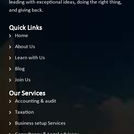
leading with exceptional ideas, doing the right thing,
and giving back.
Quick Links
Home
About Us
Learn with Us
Blog
Join Us
Our Services
Accounting & audit
Taxation
Business setup Services