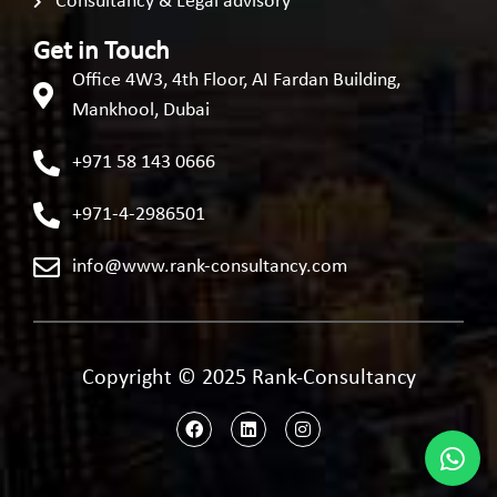
Consultancy & Legal advisory
Get in Touch
Office 4W3, 4th Floor, AI Fardan Building,
Mankhool, Dubai
+971 58 143 0666
+971-4-2986501
info@www.rank-consultancy.com
Copyright © 2025 Rank-Consultancy