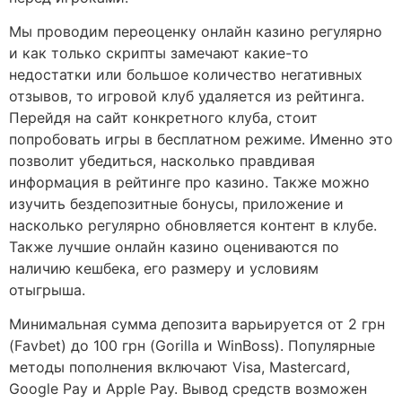
Мы проводим переоценку онлайн казино регулярно
и как только скрипты замечают какие-то
недостатки или большое количество негативных
отзывов, то игровой клуб удаляется из рейтинга.
Перейдя на сайт конкретного клуба, стоит
попробовать игры в бесплатном режиме. Именно это
позволит убедиться, насколько правдивая
информация в рейтинге про казино. Также можно
изучить бездепозитные бонусы, приложение и
насколько регулярно обновляется контент в клубе.
Также лучшие онлайн казино оцениваются по
наличию кешбека, его размеру и условиям
отыгрыша.
Минимальная сумма депозита варьируется от 2 грн
(Favbet) до 100 грн (Gorilla и WinBoss). Популярные
методы пополнения включают Visa, Mastercard,
Google Pay и Apple Pay. Вывод средств возможен