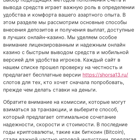
вывода средств играет важную роль в определении
удобства и комфорта вашего азартного опыта. В
этом разделе мы рассмотрим основные способы
внесения депозитов и получения выплат, доступные
в лучших онлайн-казино. Мы уделяем особое
внимание лицензированным и надежным онлайн
казино с быстрым выводом средств и мобильной
версией для удобства игроков. Каждый сайт в
нашем списке прошел проверку на честность и
предлагает бесплатные версии
https://shorsa13.ru/
слотов для тех, кто хочет сначала попробовать,
прежде чем делать ставки на деньги.
Обратите внимание на комиссии, которые могут
взиматься за транзакции, и выберите способ,
который предлагает оптимальное сочетание
надежности, скорости и стоимости. В последние
годы криптовалюты, такие как биткоин (Bitcoin),
стали важной частью игровой индустрии, предлагая