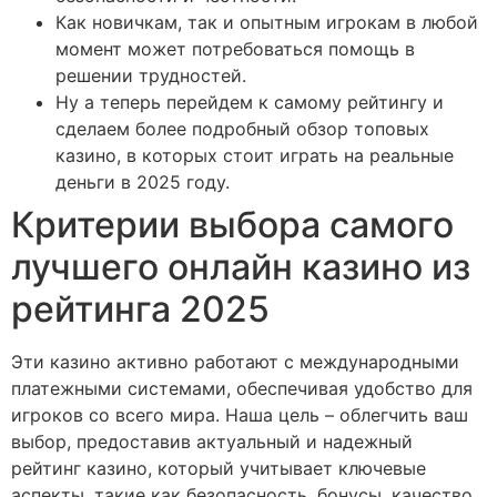
Как новичкам, так и опытным игрокам в любой
момент может потребоваться помощь в
решении трудностей.
Ну а теперь перейдем к самому рейтингу и
сделаем более подробный обзор топовых
казино, в которых стоит играть на реальные
деньги в 2025 году.
Критерии выбора самого
лучшего онлайн казино из
рейтинга 2025
Эти казино активно работают с международными
платежными системами, обеспечивая удобство для
игроков со всего мира. Наша цель – облегчить ваш
выбор, предоставив актуальный и надежный
рейтинг казино, который учитывает ключевые
аспекты, такие как безопасность, бонусы, качество