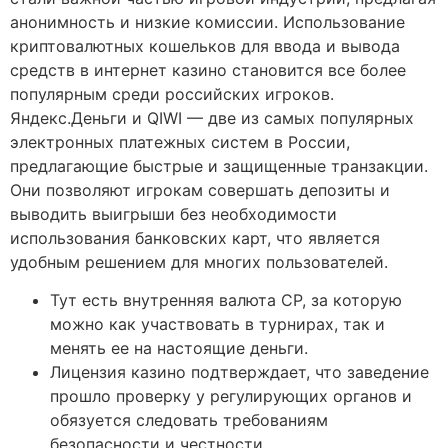
анонимность и низкие комиссии. Использование
криптовалютных кошельков для ввода и вывода
средств в интернет казино становится все более
популярным среди российских игроков.
Яндекс.Деньги и QIWI — две из самых популярных
электронных платежных систем в России,
предлагающие быстрые и защищенные транзакции.
Они позволяют игрокам совершать депозиты и
выводить выигрыши без необходимости
использования банковских карт, что является
удобным решением для многих пользователей.
Тут есть внутренняя валюта CP, за которую
можно как участвовать в турнирах, так и
менять ее на настоящие деньги.
Лицензия казино подтверждает, что заведение
прошло проверку у регулирующих органов и
обязуется следовать требованиям
безопасности и честности.