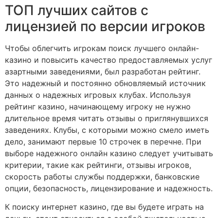
ТОП лучших сайтов с
лицензией по версии игроков
Чтобы облегчить игрокам поиск лучшего онлайн-
казино и повысить качество предоставляемых услуг
азартными заведениями, был разработан рейтинг.
Это надежный и постоянно обновляемый источник
данных о надежных игровых клубах. Используя
рейтинг казино, начинающему игроку не нужно
длительное время читать отзывы о приглянувшихся
заведениях. Клубы, с которыми можно смело иметь
дело, занимают первые 10 строчек в перечне. При
выборе надежного онлайн казино следует учитывать
критерии, такие как рейтинги, отзывы игроков,
скорость работы службы поддержки, банковские
опции, безопасность, лицензирование и надежность.
К поиску интернет казино, где вы будете играть на