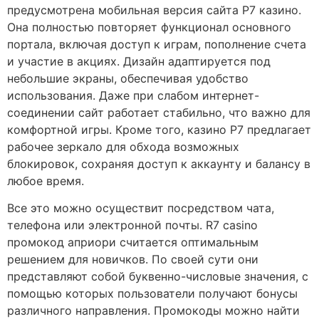
предусмотрена мобильная версия сайта Р7 казино.
Она полностью повторяет функционал основного
портала, включая доступ к играм, пополнение счета
и участие в акциях. Дизайн адаптируется под
небольшие экраны, обеспечивая удобство
использования. Даже при слабом интернет-
соединении сайт работает стабильно, что важно для
комфортной игры. Кроме того, казино Р7 предлагает
рабочее зеркало для обхода возможных
блокировок, сохраняя доступ к аккаунту и балансу в
любое время.
Все это можно осуществит посредством чата,
телефона или электронной почты. R7 casino
промокод априори считается оптимальным
решением для новичков. По своей сути они
представляют собой буквенно-числовые значения, с
помощью которых пользователи получают бонусы
различного направления. Промокоды можно найти