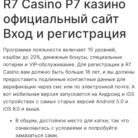
R7 Casino Р7 казино
официальный сайт
Вход и регистрация
Программа лояльности включает 15 уровней,
кэшбэк до 20%, денежные бонусы, специальные
лотереи и VIP-обслуживание. Для регистрации в R7
Casino вам должно быть больше 18 лет, и вы должны
предоставить подлинные контактные данные для
верификации через смс или по электронной почте. А
вот мобильная версия запускается на Андроид и iOS
устройствах с самых старых версий Android 5.0 и
iOS 6.0 и выше.
В общем, достойное место для катки, так что
ознакомьтесь с условиями и попробуйте
замазаться сами.