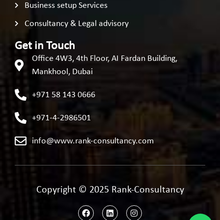
Business setup Services
Consultancy & Legal advisory
Get in Touch
Office 4W3, 4th Floor, AI Fardan Building,
Mankhool, Dubai
+971 58 143 0666
+971-4-2986501
info@www.rank-consultancy.com
Copyright © 2025 Rank-Consultancy