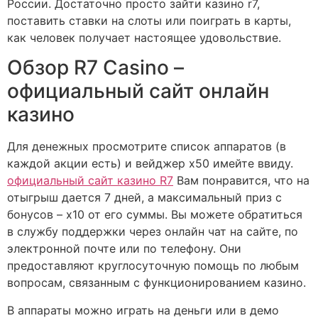
России. Достаточно просто зайти казино r7,
поставить ставки на слоты или поиграть в карты,
как человек получает настоящее удовольствие.
Обзор R7 Casino –
официальный сайт онлайн
казино
Для денежных просмотрите список аппаратов (в
каждой акции есть) и вейджер х50 имейте ввиду.
официальный сайт казино R7
Вам понравится, что на
отыгрыш дается 7 дней, а максимальный приз с
бонусов – х10 от его суммы. Вы можете обратиться
в службу поддержки через онлайн чат на сайте, по
электронной почте или по телефону. Они
предоставляют круглосуточную помощь по любым
вопросам, связанным с функционированием казино.
В аппараты можно играть на деньги или в демо