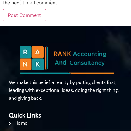
the next time I comment.
We make this belief a reality by putting clients first,
leading with exceptional ideas, doing the right thing,
and giving back.
Quick Links
Home