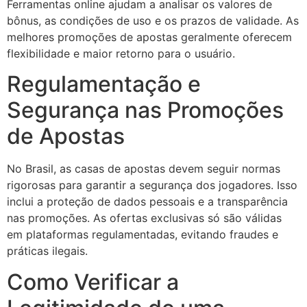
Ferramentas online ajudam a analisar os valores de
bônus, as condições de uso e os prazos de validade. As
melhores promoções de apostas geralmente oferecem
flexibilidade e maior retorno para o usuário.
Regulamentação e
Segurança nas Promoções
de Apostas
No Brasil, as casas de apostas devem seguir normas
rigorosas para garantir a segurança dos jogadores. Isso
inclui a proteção de dados pessoais e a transparência
nas promoções. As ofertas exclusivas só são válidas
em plataformas regulamentadas, evitando fraudes e
práticas ilegais.
Como Verificar a