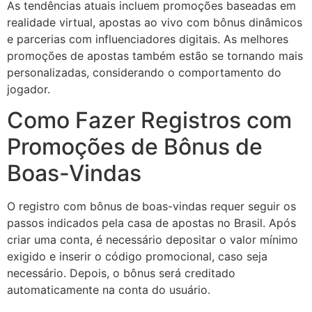
As tendências atuais incluem promoções baseadas em
realidade virtual, apostas ao vivo com bônus dinâmicos
e parcerias com influenciadores digitais. As melhores
promoções de apostas também estão se tornando mais
personalizadas, considerando o comportamento do
jogador.
Como Fazer Registros com
Promoções de Bônus de
Boas-Vindas
O registro com bônus de boas-vindas requer seguir os
passos indicados pela casa de apostas no Brasil. Após
criar uma conta, é necessário depositar o valor mínimo
exigido e inserir o código promocional, caso seja
necessário. Depois, o bônus será creditado
automaticamente na conta do usuário.