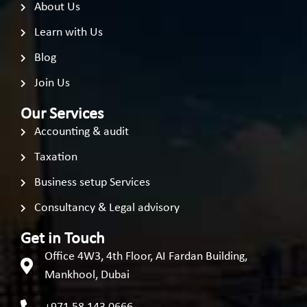
About Us
Learn with Us
Blog
Join Us
Our Services
Accounting & audit
Taxation
Business setup Services
Consultancy & Legal advisory
Get in Touch
Office 4W3, 4th Floor, AI Fardan Building,
Mankhool, Dubai