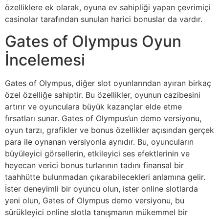
özelliklere ek olarak, oyuna ev sahipliği yapan çevrimiçi
casinolar tarafından sunulan harici bonuslar da vardır.
Gates of Olympus Oyun
İncelemesi
Gates of Olympus, diğer slot oyunlarından ayıran birkaç
özel özelliğe sahiptir. Bu özellikler, oyunun cazibesini
artırır ve oyunculara büyük kazançlar elde etme
fırsatları sunar. Gates of Olympus’un demo versiyonu,
oyun tarzı, grafikler ve bonus özellikler açısından gerçek
para ile oynanan versiyonla aynıdır. Bu, oyuncuların
büyüleyici görsellerin, etkileyici ses efektlerinin ve
heyecan verici bonus turlarının tadını finansal bir
taahhütte bulunmadan çıkarabilecekleri anlamına gelir.
İster deneyimli bir oyuncu olun, ister online slotlarda
yeni olun, Gates of Olympus demo versiyonu, bu
sürükleyici online slotla tanışmanın mükemmel bir