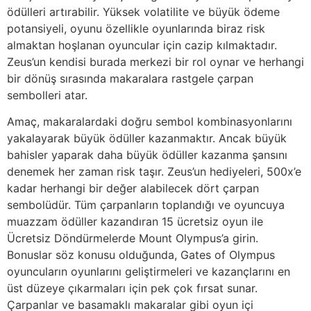
ödülleri artırabilir. Yüksek volatilite ve büyük ödeme
potansiyeli, oyunu özellikle oyunlarında biraz risk
almaktan hoşlanan oyuncular için cazip kılmaktadır.
Zeus’un kendisi burada merkezi bir rol oynar ve herhangi
bir dönüş sırasında makaralara rastgele çarpan
sembolleri atar.
Amaç, makaralardaki doğru sembol kombinasyonlarını
yakalayarak büyük ödüller kazanmaktır. Ancak büyük
bahisler yaparak daha büyük ödüller kazanma şansını
denemek her zaman risk taşır. Zeus’un hediyeleri, 500x’e
kadar herhangi bir değer alabilecek dört çarpan
sembolüdür. Tüm çarpanların toplandığı ve oyuncuya
muazzam ödüller kazandıran 15 ücretsiz oyun ile
Ücretsiz Döndürmelerde Mount Olympus’a girin.
Bonuslar söz konusu olduğunda, Gates of Olympus
oyuncuların oyunlarını geliştirmeleri ve kazançlarını en
üst düzeye çıkarmaları için pek çok fırsat sunar.
Çarpanlar ve basamaklı makaralar gibi oyun içi