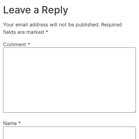
Leave a Reply
Your email address will not be published.
Required
fields are marked
*
Comment
*
Name
*