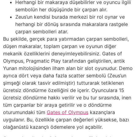
Herhangi bir makaraya düşebilirler ve oyuncu ilgili
sembolün her düşüşünde bir çarpan alır.
Zeus’un kendisi burada merkezi bir rol oynar ve
herhangi bir dönüş sırasında makaralara rastgele
çarpan sembolleri atar.
Bu şekilde, gerçek para yatırmadan çarpan sembolleri,
düşen makaralar, toplam çarpan ve oyunun diğer
mekanik özelliklerini deneyimleyebilirsiniz. Gates of
Olympus, Pragmatic Play tarafından geliştirilen, antik
Yunan mitolojisinden ilham alan bir slot oyunudur. Demo
ayrıca dört veya daha fazla scatter sembolü (Zeus’un
şimşeği olarak tasvir edilmiştir) tutturarak tetiklenen
ücretsiz döndürme özelliğini de içerir. Oyunculara 15
ücretsiz döndürme hakkı verilir ve bu tur sırasında, inen
tüm çarpanlar bir araya getirilir ve o döndürme
oturumundaki tüm
Gates of Olympus
kazançlara
uygulanır. Bu, özellikle çarpan değerleri yüksekse, bazı
olağanüstü kazançlı ödemelere yol açabilir.