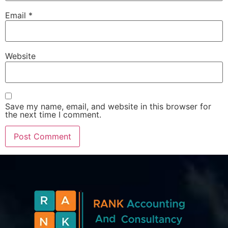
Email
*
Website
Save my name, email, and website in this browser for
the next time I comment.