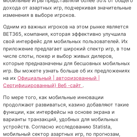
мобильные игры представляли более 50% от общего
дохода от азартных игр, подчеркивая значительные
изменения в выборе игроков.
Одним из важных игроков на этом рынке является
BET365, компания, которая эффективно улучшила
свой интерфейс для мобильных пользователей. Их
приложение предлагает широкий спектр игр, в том
числе слоты, покер и выбор живых дилеров,
которые предназначены для бесшовных мобильных
игр. Вы можете узнать больше об их предложениях
на их
Официальный | авторизованный |
Сертифицированный} Веб -сайт
.
По мере того, как мобильные инновации
продолжают развиваться, казино добавляют такие
функции, как интерфейсы на основе экрана и
варианты транзакций, удобных для мобильных
устройств. Согласно исследованию Statista,
мобильный сектор азартных игр, по прогнозам,