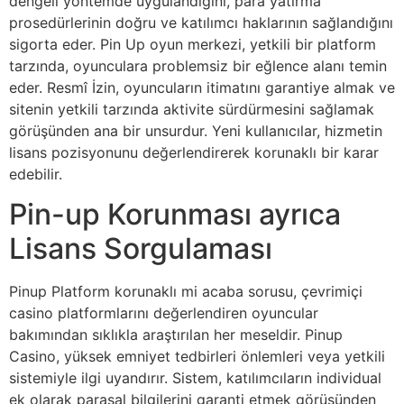
dengeli yöntemde uygulandığını, para yatırma
prosedürlerinin doğru ve katılımcı haklarının sağlandığını
sigorta eder. Pin Up oyun merkezi, yetkili bir platform
tarzında, oyunculara problemsiz bir eğlence alanı temin
eder. Resmî İzin, oyuncuların itimatını garantiye almak ve
sitenin yetkili tarzında aktivite sürdürmesini sağlamak
görüşünden ana bir unsurdur. Yeni kullanıcılar, hizmetin
lisans pozisyonunu değerlendirerek korunaklı bir karar
edebilir.
Pin-up Korunması ayrıca
Lisans Sorgulaması
Pinup Platform korunaklı mi acaba sorusu, çevrimiçi
casino platformlarını değerlendiren oyuncular
bakımından sıklıkla araştırılan her meseldir. Pinup
Casino, yüksek emniyet tedbirleri önlemleri veya yetkili
sistemiyle ilgi uyandırır. Sistem, katılımcıların individual
ek olarak parasal bilgilerini garanti etmek görüşünden