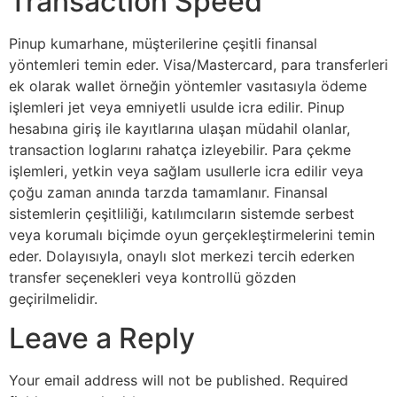
Transaction Speed
Pinup kumarhane, müşterilerine çeşitli finansal
yöntemleri temin eder. Visa/Mastercard, para transferleri
ek olarak wallet örneğin yöntemler vasıtasıyla ödeme
işlemleri jet veya emniyetli usulde icra edilir. Pinup
hesabına giriş ile kayıtlarına ulaşan müdahil olanlar,
transaction loglarını rahatça izleyebilir. Para çekme
işlemleri, yetkin veya sağlam usullerle icra edilir veya
çoğu zaman anında tarzda tamamlanır. Finansal
sistemlerin çeşitliliği, katılımcıların sistemde serbest
veya korumalı biçimde oyun gerçekleştirmelerini temin
eder. Dolayısıyla, onaylı slot merkezi tercih ederken
transfer seçenekleri veya kontrollü gözden
geçirilmelidir.
Leave a Reply
Your email address will not be published.
Required