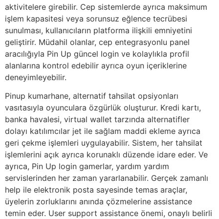
aktivitelere girebilir. Cep sistemlerde ayrıca maksimum
işlem kapasitesi veya sorunsuz eğlence tecrübesi
sunulması, kullanıcıların platforma ilişkili emniyetini
geliştirir. Müdahil olanlar, cep entegrasyonlu panel
aracılığıyla Pin Up güncel login ve kolaylıkla profil
alanlarına kontrol edebilir ayrıca oyun içeriklerine
deneyimleyebilir.
Pinup kumarhane, alternatif tahsilat opsiyonları
vasıtasıyla oyunculara özgürlük oluşturur. Kredi kartı,
banka havalesi, virtual wallet tarzında alternatifler
dolayı katılımcılar jet ile sağlam maddi ekleme ayrıca
geri çekme işlemleri uygulayabilir. Sistem, her tahsilat
işlemlerini açık ayrıca korunaklı düzende idare eder. Ve
ayrıca, Pin Up login gamerlar, yardım yardım
servislerinden her zaman yararlanabilir. Gerçek zamanlı
help ile elektronik posta sayesinde temas araçlar,
üyelerin zorluklarını anında çözmelerine assistance
temin eder. User support assistance önemi, onaylı belirli