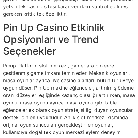
yetkili tek casino sitesi karar verirken kontrol edilmesi
gereken kritik tek özelliktir.
Pin Up Casino Etkinlik
Opsiyonları ve Trend
Seçenekler
Pinup Platform slot merkezi, gamerlara binlerce
çeşitlenmiş game imkanı temin eder. Mekanik oyunları,
masa oyunlar ayrıca live casino alanları, bütün tür üyeye
uygun düşer. Pin Up makine eğlenceler, artırılmış ödeme
oranı düzeyleri eşliğinde kazanç olasılığı artırırken, masa
oyunu, masa oyunu ayrıca masa oyunu gibi table
eğlenceler ek olarak oyun stratejisi ilgi duyan oyuncular
destek için en uygunudur. Anlık slot merkezi kısmında
orijinal oyun sunucuları gerçekleştirilen oyunlar,
kullanıcıya doğal tek oyun merkezi eylem deneyim