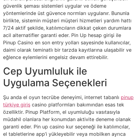
güvenlik şeması sistemleri uygular ve ödeme
yöntemlerinde üst güvence normları uygulanır. Bununla
birlikte, sistemin müşteri müşteri hizmetleri yardım hattı
7/24 aktif şekilde, katılımcıların dikkat çeken durumlara
acil alternatifler garanti eder. Pin Up hesap girişi ile
Pinup Casino en son entry yolları sayesinde kullanıcılar,
daimi olarak teminatlı bir tarzda kayıtlarına ulaşabilir ve
eğlence eylemlerini engelsiz devam ettirebilir.
Cep Uyumluluk ile
Uygulama Seçenekleri
Şu anda el oyun tecrübe deneyimi, internet tabanlı
pinup
türkiye giriş
casino platformları bakımından esas tek
özelliktir. Pinup Platform, el uyumluluğu vasıtasıyla
müdahil olanlara her konumdan aktivite deneme olanak
garanti eder. Pin up casino kur seçeneği ile katılımcılar,
el tabletlerine app’i yükleyebilir veya mobilken ayrıca