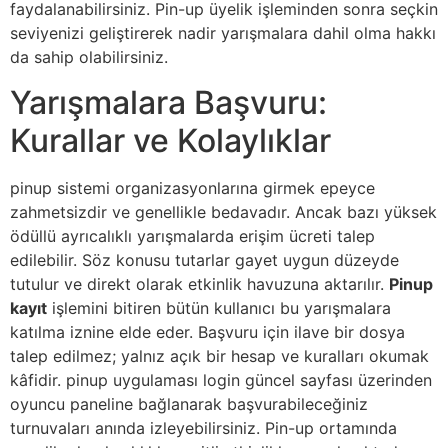
faydalanabilirsiniz. Pin-up üyelik işleminden sonra seçkin
seviyenizi geliştirerek nadir yarışmalara dahil olma hakkı
da sahip olabilirsiniz.
Yarışmalara Başvuru:
Kurallar ve Kolaylıklar
pinup sistemi organizasyonlarına girmek epeyce
zahmetsizdir ve genellikle bedavadır. Ancak bazı yüksek
ödüllü ayrıcalıklı yarışmalarda erişim ücreti talep
edilebilir. Söz konusu tutarlar gayet uygun düzeyde
tutulur ve direkt olarak etkinlik havuzuna aktarılır.
Pinup
kayıt
işlemini bitiren bütün kullanıcı bu yarışmalara
katılma iznine elde eder. Başvuru için ilave bir dosya
talep edilmez; yalnız açık bir hesap ve kuralları okumak
kâfidir. pinup uygulaması login güncel sayfası üzerinden
oyuncu paneline bağlanarak başvurabileceğiniz
turnuvaları anında izleyebilirsiniz. Pin-up ortamında