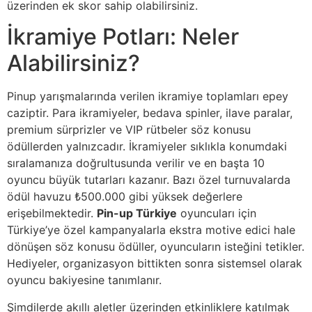
üzerinden ek skor sahip olabilirsiniz.
İkramiye Potları: Neler
Alabilirsiniz?
Pinup yarışmalarında verilen ikramiye toplamları epey
caziptir. Para ikramiyeler, bedava spinler, ilave paralar,
premium sürprizler ve VIP rütbeler söz konusu
ödüllerden yalnızcadır. İkramiyeler sıklıkla konumdaki
sıralamanıza doğrultusunda verilir ve en başta 10
oyuncu büyük tutarları kazanır. Bazı özel turnuvalarda
ödül havuzu ₺500.000 gibi yüksek değerlere
erişebilmektedir.
Pin-up Türkiye
oyuncuları için
Türkiye’ye özel kampanyalarla ekstra motive edici hale
dönüşen söz konusu ödüller, oyuncuların isteğini tetikler.
Hediyeler, organizasyon bittikten sonra sistemsel olarak
oyuncu bakiyesine tanımlanır.
Şimdilerde akıllı aletler üzerinden etkinliklere katılmak