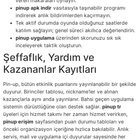
veren makaraları oynayın.
pinup apk indir
vasıtasıyla taşınabilir programı
indirerek anlık bildirimlerden kaçırmayın.
Tek aktif durumda oyunda olduğunuz saatlerde
katılım sağlayın; genel süreci akıllıca değerlendirin.
pinup uygulama
üzerinden skorunuzu sık sık
inceleyerek taktik oluşturun.
Şeffaflık, Yardım ve
Kazananlar Kayıtları
Pin-up, bütün etkinlik puanlarını yayınlanabilir bir şekilde
duyurur. Birinciler tablosu, nickname’ler ve alınan
kazançlarla aynı anda yayınlanır. Bahsi geçen uygulama
sistemin dürüstlüğüne olan destek sağlar.
pinup tr
üyeleri için hizmet takımı her zaman hizmet verirken,
pinup erişim
sayfasından puan durumu tabloları ve
önceki organizasyon içeriğine hızlıca bakılabilir. Anlık
servis, mail ve uygulama içi duyurular sayesinde her