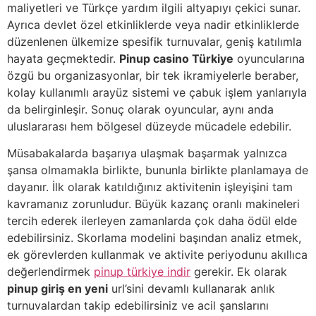
maliyetleri ve Türkçe yardım ilgili altyapıyı çekici sunar.
Ayrıca devlet özel etkinliklerde veya nadir etkinliklerde
düzenlenen ülkemize spesifik turnuvalar, geniş katılımla
hayata geçmektedir.
Pinup casino Türkiye
oyuncularına
özgü bu organizasyonlar, bir tek ikramiyelerle beraber,
kolay kullanımlı arayüz sistemi ve çabuk işlem yanlarıyla
da belirginleşir. Sonuç olarak oyuncular, aynı anda
uluslararası hem bölgesel düzeyde mücadele edebilir.
Müsabakalarda başarıya ulaşmak başarmak yalnızca
şansa olmamakla birlikte, bununla birlikte planlamaya de
dayanır. İlk olarak katıldığınız aktivitenin işleyişini tam
kavramanız zorunludur. Büyük kazanç oranlı makineleri
tercih ederek ilerleyen zamanlarda çok daha ödül elde
edebilirsiniz. Skorlama modelini başından analiz etmek,
ek görevlerden kullanmak ve aktivite periyodunu akıllıca
değerlendirmek
pinup türkiye indir
gerekir. Ek olarak
pinup giriş en yeni
url’sini devamlı kullanarak anlık
turnuvalardan takip edebilirsiniz ve acil şanslarını