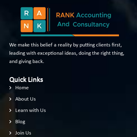
We make this belief a reality by putting clients first,
leading with exceptional ideas, doing the right thing,
and giving back.
Quick Links
Home
About Us
Learn with Us
Blog
Join Us