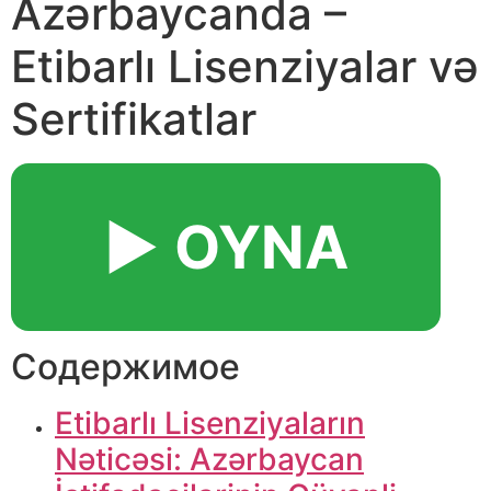
Azərbaycanda –
Etibarlı Lisenziyalar və
Sertifikatlar
▶️ OYNA
Содержимое
Etibarlı Lisenziyaların
Nəticəsi: Azərbaycan