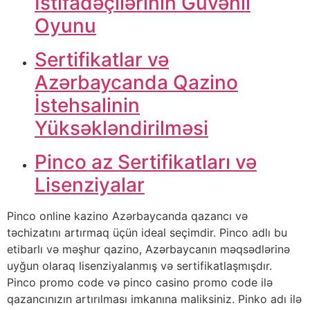
İstifadəçilərinin Güvənli
Oyunu
Sertifikatlar və
Azərbaycanda Qazino
İstehsalinin
Yüksəkləndirilməsi
Pinco az Sertifikatları və
Lisenziyalar
Pinco online kazino Azərbaycanda qazancı və
təchizatını artırmaq üçün ideal seçimdir. Pinco adlı bu
etibarlı və məşhur qazino, Azərbaycanın məqsədlərinə
uyğun olaraq lisenziyalanmış və sertifikatlaşmışdır.
Pinco promo code və pinco casino promo code ilə
qazancınızın artırılması imkanına maliksiniz. Pinko adı ilə