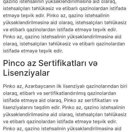
qazino istehsalinin yüksəkləndirilməsinə aid olaraq,
istehsalçıları təhlükəsiz və etibarlı qazinolardan istifadə
etməyə teşvik edir. Pinko az, qazino istehsalinin
yüksəkləndirilməsinə aid olaraq, istehsalçıları təhlükəsiz
və etibarlı qazinolardan istifadə etməyə teşvik edir.
Pinko az, qazino istehsalinin yüksəkləndirilməsinə aid
olaraq, istehsalçıları təhlükəsiz və etibarlı qazinolardan
istifadə etməyə teşvik edir.
Pinco az Sertifikatları və
Lisenziyalar
Pinko az, Azərbaycanın ilk lisenziyalı qazinolarından biri
olaraq, etibarlı və sertifikatlandırılmış qazinolardan
istifadə etməyə aid olaraq, Pinko az sertifikatları və
lisenziyalarını təqdim edir. Pinko az, qazino istehsalinin
yüksəkləndirilməsinə aid olaraq, istehsalçıları təhlükəsiz
və etibarlı qazinolardan istifadə etməyə teşvik edir.
Pinko az, qazino istehsalinin yüksəkləndirilməsinə aid