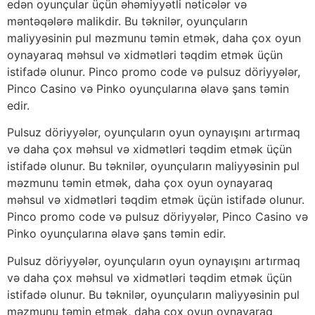
edən oyunçular üçün əhəmiyyətli nəticələr və
məntəqələrə malikdir. Bu təknilər, oyunçuların
maliyyəsinin pul məzmunu təmin etmək, daha çox oyun
oynayaraq məhsul və xidmətləri təqdim etmək üçün
istifadə olunur. Pinco promo code və pulsuz döriyyələr,
Pinco Casino və Pinko oyunçularına əlavə şans təmin
edir.
Pulsuz döriyyələr, oyunçuların oyun oynayışını artırmaq
və daha çox məhsul və xidmətləri təqdim etmək üçün
istifadə olunur. Bu təknilər, oyunçuların maliyyəsinin pul
məzmunu təmin etmək, daha çox oyun oynayaraq
məhsul və xidmətləri təqdim etmək üçün istifadə olunur.
Pinco promo code və pulsuz döriyyələr, Pinco Casino və
Pinko oyunçularına əlavə şans təmin edir.
Pulsuz döriyyələr, oyunçuların oyun oynayışını artırmaq
və daha çox məhsul və xidmətləri təqdim etmək üçün
istifadə olunur. Bu təknilər, oyunçuların maliyyəsinin pul
məzmunu təmin etmək, daha çox oyun oynayaraq