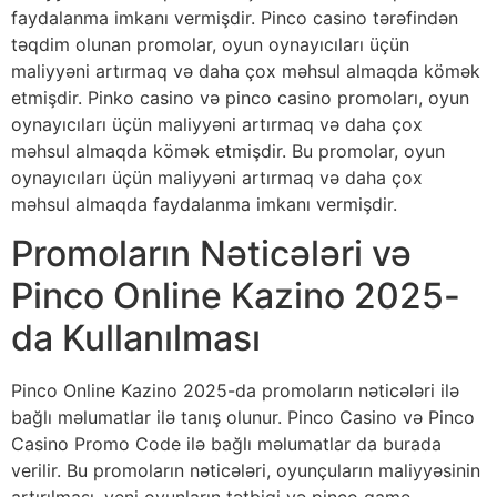
faydalanma imkanı vermişdir. Pinco casino tərəfindən
təqdim olunan promolar, oyun oynayıcıları üçün
maliyyəni artırmaq və daha çox məhsul almaqda kömək
etmişdir. Pinko casino və pinco casino promoları, oyun
oynayıcıları üçün maliyyəni artırmaq və daha çox
məhsul almaqda kömək etmişdir. Bu promolar, oyun
oynayıcıları üçün maliyyəni artırmaq və daha çox
məhsul almaqda faydalanma imkanı vermişdir.
Promoların Nəticələri və
Pinco Online Kazino 2025-
da Kullanılması
Pinco Online Kazino 2025-da promoların nəticələri ilə
bağlı məlumatlar ilə tanış olunur. Pinco Casino və Pinco
Casino Promo Code ilə bağlı məlumatlar da burada
verilir. Bu promoların nəticələri, oyunçuların maliyyəsinin