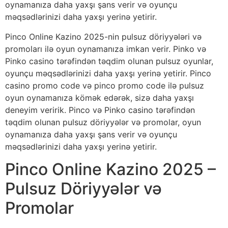
oynamanıza daha yaxşı şans verir və oyunçu
məqsədlərinizi daha yaxşı yerinə yetirir.
Pinco Online Kazino 2025-nin pulsuz döriyyələri və
promoları ilə oyun oynamanıza imkan verir. Pinko və
Pinko casino tərəfindən təqdim olunan pulsuz oyunlar,
oyunçu məqsədlərinizi daha yaxşı yerinə yetirir. Pinco
casino promo code və pinco promo code ilə pulsuz
oyun oynamanıza kömək edərək, sizə daha yaxşı
deneyim veririk. Pinco və Pinko casino tərəfindən
təqdim olunan pulsuz döriyyələr və promolar, oyun
oynamanıza daha yaxşı şans verir və oyunçu
məqsədlərinizi daha yaxşı yerinə yetirir.
Pinco Online Kazino 2025 –
Pulsuz Döriyyələr və
Promolar