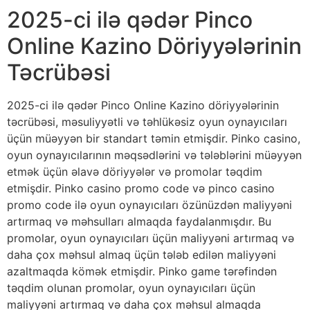
2025-ci ilə qədər Pinco
Online Kazino Döriyyələrinin
Təcrübəsi
2025-ci ilə qədər Pinco Online Kazino döriyyələrinin
təcrübəsi, məsuliyyətli və təhlükəsiz oyun oynayıcıları
üçün müəyyən bir standart təmin etmişdir. Pinko casino,
oyun oynayıcılarının məqsədlərini və tələblərini müəyyən
etmək üçün əlavə döriyyələr və promolar təqdim
etmişdir. Pinko casino promo code və pinco casino
promo code ilə oyun oynayıcıları özünüzdən maliyyəni
artırmaq və məhsulları almaqda faydalanmışdır. Bu
promolar, oyun oynayıcıları üçün maliyyəni artırmaq və
daha çox məhsul almaq üçün tələb edilən maliyyəni
azaltmaqda kömək etmişdir. Pinko game tərəfindən
təqdim olunan promolar, oyun oynayıcıları üçün
maliyyəni artırmaq və daha çox məhsul almaqda