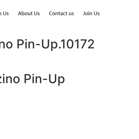
h Us
About Us
Contact us
Join Us
ino Pin-Up.10172
zino Pin-Up