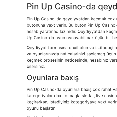
Pin Up Casino-da qeyd
Pin Up Casino-da qeydiyyatdan keçmək çox ra
butonuna vaxt verin. Bu buton Pin Up Casino-
hesab yaratmaq lazımdır. Qeydiyyatdan keçmə
Up Casino-da oyun oynayabilmək üçün bir he
Qeydiyyat formasına daxil olun və istifadəçi ad
və oyunlarınızda nəticələrinizi saxlamaq üç
keçmək prosesinin nəticəsində, hesabınız yar
bilərsiniz.
Oyunlara baxış
Pin Up Casino-da oyunlara baxış çox rahat və 
kateqoriyalar daxil olmaqla slotlar, live casin
keçirərkən, istədiyiniz kateqoriyaya vaxt ver
oyunu başlatın.