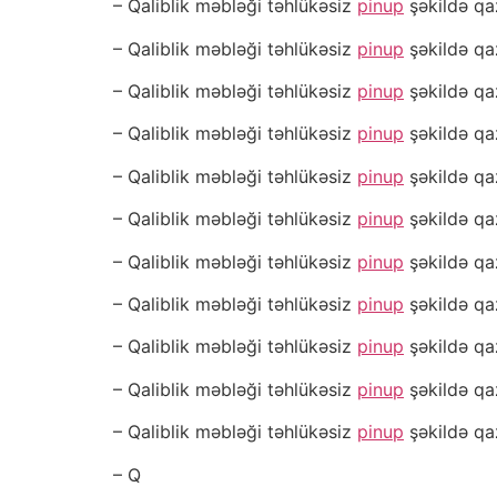
– Qaliblik məbləği təhlükəsiz
pinup
şəkildə qa
– Qaliblik məbləği təhlükəsiz
pinup
şəkildə qa
– Qaliblik məbləği təhlükəsiz
pinup
şəkildə qa
– Qaliblik məbləği təhlükəsiz
pinup
şəkildə qa
– Qaliblik məbləği təhlükəsiz
pinup
şəkildə qa
– Qaliblik məbləği təhlükəsiz
pinup
şəkildə qa
– Qaliblik məbləği təhlükəsiz
pinup
şəkildə qa
– Qaliblik məbləği təhlükəsiz
pinup
şəkildə qa
– Qaliblik məbləği təhlükəsiz
pinup
şəkildə qa
– Qaliblik məbləği təhlükəsiz
pinup
şəkildə qa
– Qaliblik məbləği təhlükəsiz
pinup
şəkildə qa
– Q