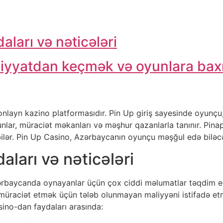
ları və nəticələri
iyyatdan keçmək və oyunlara bax
layn kazino platformasıdır. Pin Up giriş sayesinde oyunçu
lar, müraciət məkanları və məşhur qazanlarla tanınır. Pinap 
 bilər. Pin Up Casino, Azərbaycanın oyunçu məşğul edə biləc
ları və nəticələri
zərbaycanda oynayanlar üçün çox ciddi məlumatlar təqdim ed
müraciət etmək üçün tələb olunmayan maliyyəni istifadə et
sino-dan faydaları arasında: