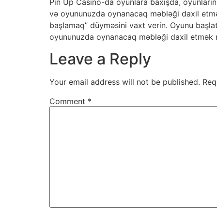
Pin Up Casino-da oyunlara baxışda, oyunlar
və oyununuzda oynanacaq məbləği daxil etmə
başlamaq” düyməsini vaxt verin. Oyunu başla
oyununuzda oynanacaq məbləği daxil etmək n
Leave a Reply
Your email address will not be published.
Req
Comment
*