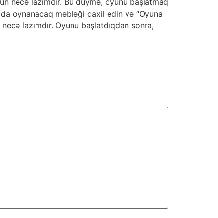
ün necə lazımdır. Bu düymə, oyunu başlatmaq
zda oynanacaq məbləği daxil edin və “Oyuna
necə lazımdır. Oyunu başlatdıqdan sonra,