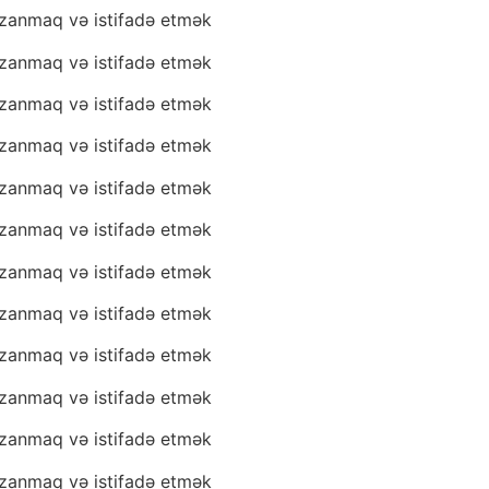
zanmaq və istifadə etmək
zanmaq və istifadə etmək
zanmaq və istifadə etmək
zanmaq və istifadə etmək
zanmaq və istifadə etmək
zanmaq və istifadə etmək
zanmaq və istifadə etmək
zanmaq və istifadə etmək
zanmaq və istifadə etmək
zanmaq və istifadə etmək
zanmaq və istifadə etmək
zanmaq və istifadə etmək