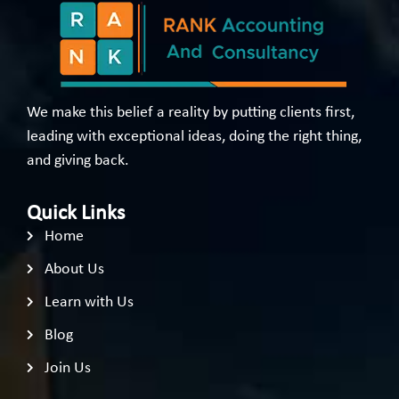
We make this belief a reality by putting clients first,
leading with exceptional ideas, doing the right thing,
and giving back.
Quick Links
Home
About Us
Learn with Us
Blog
Join Us