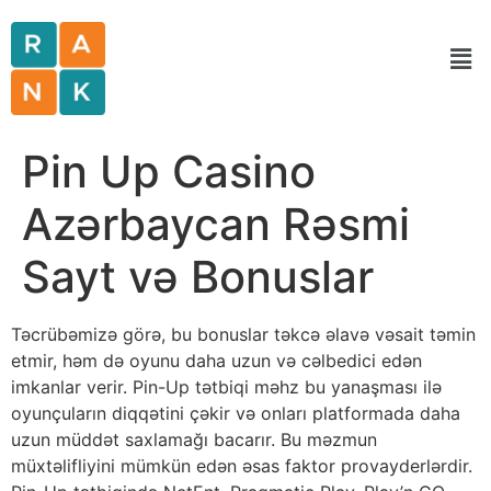
Pin Up Casino
Azərbaycan Rəsmi
Sayt və Bonuslar
Təcrübəmizə görə, bu bonuslar təkcə əlavə vəsait təmin
etmir, həm də oyunu daha uzun və cəlbedici edən
imkanlar verir. Pin-Up tətbiqi məhz bu yanaşması ilə
oyunçuların diqqətini çəkir və onları platformada daha
uzun müddət saxlamağı bacarır. Bu məzmun
müxtəlifliyini mümkün edən əsas faktor provayderlərdir.