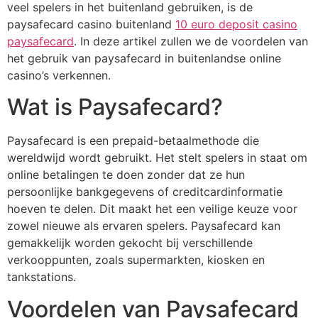
veel spelers in het buitenland gebruiken, is de
paysafecard casino buitenland
10 euro deposit casino
paysafecard
. In deze artikel zullen we de voordelen van
het gebruik van paysafecard in buitenlandse online
casino’s verkennen.
Wat is Paysafecard?
Paysafecard is een prepaid-betaalmethode die
wereldwijd wordt gebruikt. Het stelt spelers in staat om
online betalingen te doen zonder dat ze hun
persoonlijke bankgegevens of creditcardinformatie
hoeven te delen. Dit maakt het een veilige keuze voor
zowel nieuwe als ervaren spelers. Paysafecard kan
gemakkelijk worden gekocht bij verschillende
verkooppunten, zoals supermarkten, kiosken en
tankstations.
Voordelen van Paysafecard