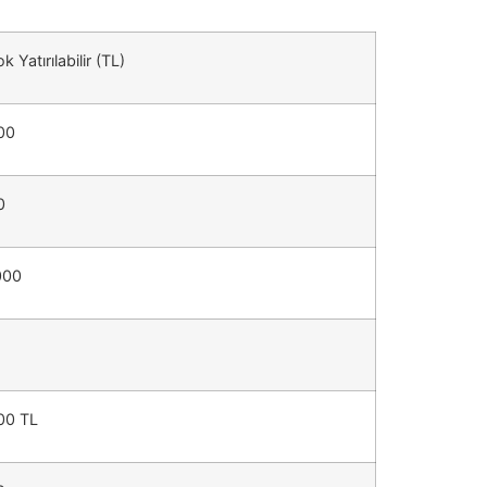
k Yatırılabilir (TL)
00
0
000
00 TL