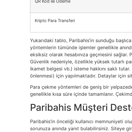
QR Kod ile Ödeme
Kripto Para Transferi
Yukarıdaki tablo, Paribahis’in sunduğu başlıc
yöntemlerin tümünde işlemler genellikle anında
eksiksiz olarak hesabınıza geçmesini sağlar. P
Güvenlik nedeniyle, özellikle yüksek tutarlı p
ikamet belgesi vb.) isteme hakkını saklı tuta
önlenmesi) için yapılmaktadır. Detaylar için si
Para çekme yöntemleri de geniş bir yelpazede 
genellikle kısa süre içinde tamamlanır. Çekimd
Paribahis Müşteri Dest
Paribahis’in önceliği kullanıcı memnuniyeti olu
sorunuza anında yanıt bulabilirsiniz. Siteye g