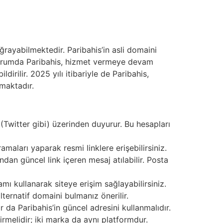
uğrayabilmektedir. Paribahis’in asli domaini
 durumda Paribahis, hizmet vermeye devam
irilir. 2025 yılı itibariyle de Paribahis,
amaktadır.
(Twitter gibi) üzerinden duyurur. Bu hesapları
maları yaparak resmi linklere erişebilirsiniz.
dan güncel link içeren mesaj atılabilir. Posta
mı kullanarak siteye erişim sağlayabilirsiniz.
ernatif domaini bulmanız önerilir.
 da Paribahis’in güncel adresini kullanmalıdır.
irmelidir; iki marka da aynı platformdur.