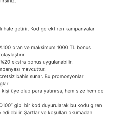
irsiniz.
ı hale getirir. Kod gerektiren kampanyalar
arak %100 oran ve maksimum 1000 TL bonus
olaylaştırır.
 %20 ekstra bonus uygulanabilir.
kampanyası mevcuttur.
 ücretsiz bahis sunar. Bu promosyonlar
ğlar.
 kişi üye olup para yatırırsa, hem size hem de
100” gibi bir kod duyurularak bu kodu giren
 edilebilir. Şartlar ve koşulları okumadan