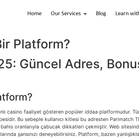
Home
Our Services
Blog
Learn wit
ir Platform?
025: Güncel Adres, Bon
atform?
nlı casino faaliyet gösteren popüler iddaa platformudur. Tür
sidir. Bu sebeple kullanıcı kitlesi bu adresten Parimatch TR
bahis oranlarıyla çabucak dikkatleri çekmiştir. Web sitesin
nlarında şansınızı deneyebilirsiniz. Platform, bazen yanlışlık