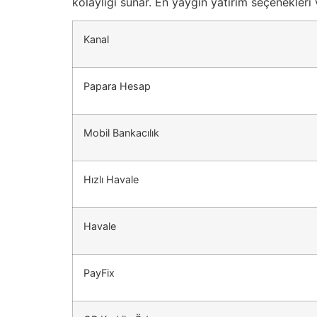
kolaylığı sunar. En yaygın yatırım seçenekleri v
Kanal
Papara Hesap
Mobil Bankacılık
Hızlı Havale
Havale
PayFix