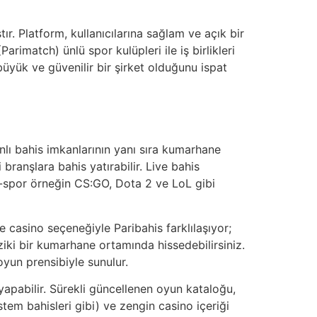
r. Platform, kullanıcılarına sağlam ve açık bir
arimatch) ünlü spor kulüpleri ile iş birlikleri
büyük ve güvenilir bir şirket olduğunu ispat
anlı bahis imkanlarının yanı sıra kumarhane
 branşlara bahis yatırabilir. Live bahis
 e-spor örneğin CS:GO, Dota 2 ve LoL gibi
 casino seçeneğiyle Paribahis farklılaşıyor;
iziki bir kumarhane ortamında hissedebilirsiniz.
oyun prensibiyle sunulur.
yapabilir. Sürekli güncellenen oyun kataloğu,
stem bahisleri gibi) ve zengin casino içeriği