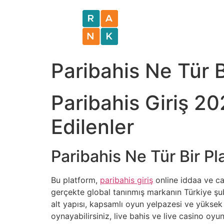
Paribahis Ne Tür B
Paribahis Giriş 2
Edilenler
Paribahis Ne Tür Bir Pl
Bu platform,
paribahis giriş
online iddaa ve ca
gerçekte global tanınmış markanın Türkiye şube
alt yapısı, kapsamlı oyun yelpazesi ve yüksek 
oynayabilirsiniz, live bahis ve live casino oyu