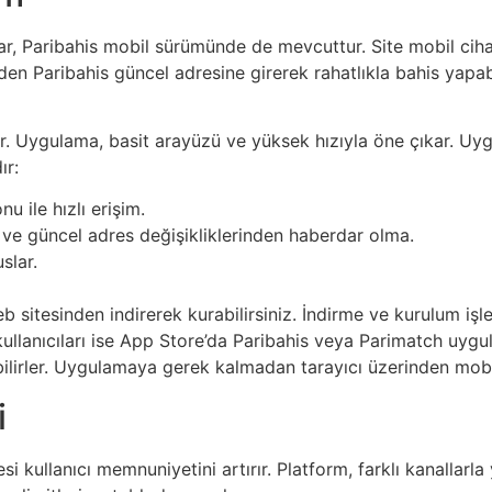
r, Paribahis mobil sürümünde de mevcuttur. Site mobil ciha
n Paribahis güncel adresine girerek rahatlıkla bahis yapabil
 Uygulama, basit arayüzü ve yüksek hızıyla öne çıkar. Uyg
ır:
 ile hızlı erişim.
r ve güncel adres değişikliklerinden haberdar olma.
slar.
b sitesinden indirerek kurabilirsiniz. İndirme ve kurulum iş
kullanıcıları ise App Store’da Paribahis veya Parimatch uygul
lirler. Uygulamaya gerek kalmadan tarayıcı üzerinden mobil 
i
 kullanıcı memnuniyetini artırır. Platform, farklı kanallarl