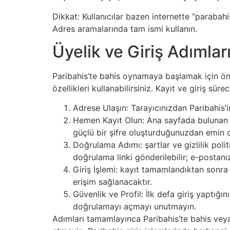
Dikkat: Kullanıcılar bazen internette “parabahi
Adres aramalarında tam ismi kullanın.
Üyelik ve Giriş Adımlar
Paribahis’te bahis oynamaya başlamak için ön
özellikleri kullanabilirsiniz. Kayıt ve giriş sür
Adrese Ulaşın: Tarayıcınızdan Paribahis’i
Hemen Kayıt Olun: Ana sayfada bulunan “Ü
güçlü bir şifre oluşturduğunuzdan emin o
Doğrulama Adımı: şartlar ve gizlilik poli
doğrulama linki gönderilebilir; e-postanız
Giriş İşlemi: kayıt tamamlandıktan sonra g
erişim sağlanacaktır.
Güvenlik ve Profil: İlk defa giriş yaptığın
doğrulamayı açmayı unutmayın.
Adımları tamamlayınca Paribahis’te bahis veya