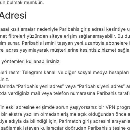
oyun bulmak mümkün.
 Adresi
yasal kısıtlamalar nedeniyle Paribahis giriş adresi kesintiye 
rnet filtreleri yüzünden siteye erişim sağlanamayabilir. Bu
m sunar. Paribahis ismini taşıyan yeni uzantıyla abonelere bild
cel adres yayımlayarak müşterilerine kesintisiz hizmet sağl
yöntemleri kullanabilirsiniz:
leri resmi Telegram kanalı ve diğer sosyal medya hesapları 
iniz.
rında “Paribahis yeni adres” veya “Paribahis yeni adres” ara
da verdiğiniz mail veya telefon numarasına Paribahis tarafın
’in eski adresine erişimde sorun yaşıyorsanız bir VPN progra
bir ekstra yazılım olmadan erişime açık olduğundan önce alt
 adıyla da bilindiği için, Parimatch giriş adresini arayanlar
 sağlamak isteyen kullanıcılar doğrudan Paribahis sitesine g