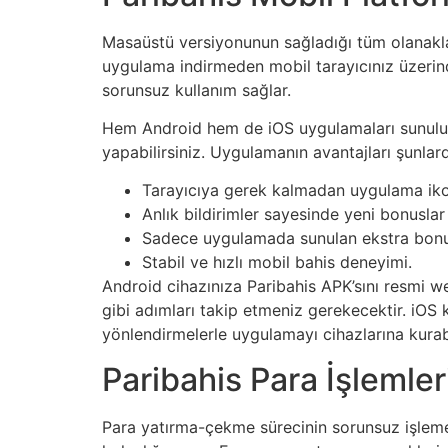
Masaüstü versiyonunun sağladığı tüm olanakla
uygulama indirmeden mobil tarayıcınız üzerinde
sorunsuz kullanım sağlar.
Hem Android hem de iOS uygulamaları sunulur.
yapabilirsiniz. Uygulamanın avantajları şunlard
Tarayıcıya gerek kalmadan uygulama ikonu
Anlık bildirimler sayesinde yeni bonusla
Sadece uygulamada sunulan ekstra bonu
Stabil ve hızlı mobil bahis deneyimi.
Android cihazınıza Paribahis APK’sını resmi we
gibi adımları takip etmeniz gerekecektir. iOS 
yönlendirmelerle uygulamayı cihazlarına kurabi
Paribahis Para İşlemler
Para yatırma-çekme sürecinin sorunsuz işlemesi