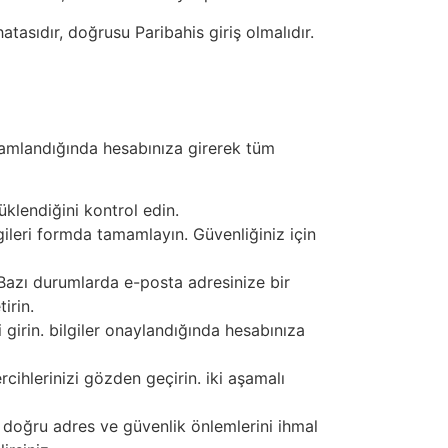
atasıdır, doğrusu Paribahis giriş olmalıdır.
mamlandığında hesabınıza girerek tüm
üklendiğini kontrol edin.
ileri formda tamamlayın. Güvenliğiniz için
. Bazı durumlarda e-posta adresinize bir
irin.
i girin. bilgiler onaylandığında hesabınıza
ercihlerinizi gözden geçirin. iki aşamalı
 doğru adres ve güvenlik önlemlerini ihmal