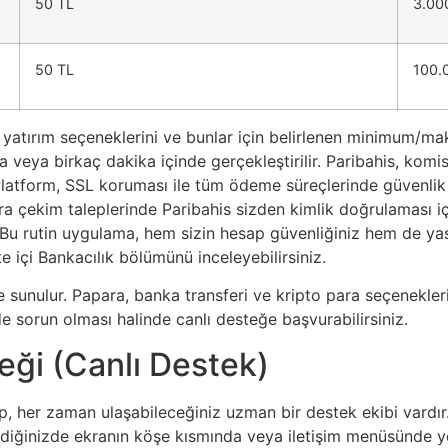
50 TL
3.00
50 TL
100.
a yatırım seçeneklerini ve bunlar için belirlenen minimum/ma
 veya birkaç dakika içinde gerçekleştirilir. Paribahis, komis
latform, SSL koruması ile tüm ödeme süreçlerinde güvenlik s
ara çekim taleplerinde Paribahis sizden kimlik doğrulaması iç
r. Bu rutin uygulama, hem sizin hesap güvenliğiniz hem de y
te içi Bankacılık bölümünü inceleyebilirsiniz.
sunulur. Papara, banka transferi ve kripto para seçenekleriy
e sorun olması halinde canlı desteğe başvurabilirsiniz.
eği (Canlı Destek)
p, her zaman ulaşabileceğiniz uzman bir destek ekibi vardır. 7
irdiğinizde ekranın köşe kısmında veya iletişim menüsünde ye