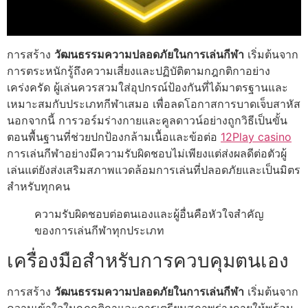
การสร้าง
วัฒนธรรมความปลอดภัยในการเล่นกีฬา
เริ่มต้นจาก
การตระหนักรู้ถึงความเสี่ยงและปฏิบัติตามกฎกติกาอย่าง
เคร่งครัด ผู้เล่นควรสวมใส่อุปกรณ์ป้องกันที่ได้มาตรฐานและ
เหมาะสมกับประเภทกีฬาเสมอ เพื่อลดโอกาสการบาดเจ็บสาหัส
นอกจากนี้ การวอร์มร่างกายและคูลดาวน์อย่างถูกวิธีเป็นขั้น
ตอนพื้นฐานที่ช่วยปกป้องกล้ามเนื้อและข้อต่อ
12Play casino
การเล่นกีฬาอย่างมีความรับผิดชอบไม่เพียงแต่ส่งผลดีต่อตัวผู้
เล่นแต่ยังส่งเสริมสภาพแวดล้อมการเล่นที่ปลอดภัยและเป็นมิตร
สำหรับทุกคน
ความรับผิดชอบต่อตนเองและผู้อื่นคือหัวใจสำคัญ
ของการเล่นกีฬาทุกประเภท
เครื่องมือสำหรับการควบคุมตนเอง
การสร้าง
วัฒนธรรมความปลอดภัยในการเล่นกีฬา
เริ่มต้นจาก
ความเข้าใจในกฎกติกาและการเตรียมสภาพร่างกายให้พร้อม