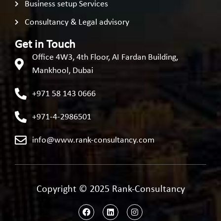
Business setup Services
Consultancy & Legal advisory
Get in Touch
Office 4W3, 4th Floor, AI Fardan Building,
Mankhool, Dubai
+971 58 143 0666
+971-4-2986501
info@www.rank-consultancy.com
Copyright © 2025 Rank-Consultancy