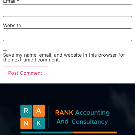
Email
*
Website
Save my name, email, and website in this browser for
the next time I comment.