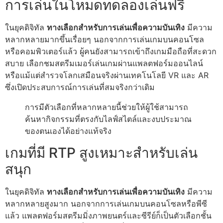
การเล่นในโหมดทดลองเล่นฟรี
ในยุคดิจิทัล
ทางเลือกสำหรับการเล่นเพื่อความบันเทิง
มีความ
หลากหลายมากขึ้นเรื่อยๆ นอกจากการเล่นเกมบนคอนโซล
หรือคอมพิวเตอร์แล้ว ผู้คนยังสามารถเข้าถึงเกมมือถือที่สะดวก
สบาย เลือกชมสตรีมเมอร์เล่นเกมผ่านแพลตฟอร์มออนไลน์
หรือแม้แต่สำรวจโลกเสมือนจริงผ่านเทคโนโลยี VR และ AR
ซึ่งเปิดประสบการณ์การเล่นที่สมจริงกว่าเดิม
การมีตัวเลือกที่หลากหลายนี้ช่วยให้ผู้ใช้สามารถ
ค้นหากิจกรรมที่ตรงกับไลฟ์สไตล์และงบประมาณ
ของตนเองได้อย่างแท้จริง
เกมที่มี RTP สูงเหมาะสำหรับเล่น
สนุก
ในยุคดิจิทัล
ทางเลือกสำหรับการเล่นเพื่อความบันเทิง
มีความ
หลากหลายสูงมาก นอกจากการเล่นเกมบนคอนโซลหรือพีซี
แล้ว แพลตฟอร์มสตรีมมิ่งภาพยนตร์และซีรีย์ก็เป็นตัวเลือกชั้น