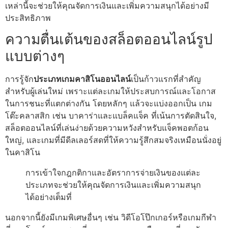
เหล่านี้จะช่วยให้คุณจัดการเงินและเพิ่มความสนุกได้อย่างมี
ประสิทธิภาพ
ความตื่นเต้นของสล็อตออนไลน์รูป
แบบต่างๆ
การรู้จัก
ประเภทเกมคาสิโนออนไลน์
เป็นก้าวแรกที่สำคัญ
สำหรับผู้เล่นใหม่ เพราะแต่ละเกมให้ประสบการณ์และโอกาส
ในการชนะที่แตกต่างกัน โดยหลักๆ แล้วจะแบ่งออกเป็น เกม
โต๊ะคลาสสิก เช่น บาคาร่าและแบล็คแจ็ค ที่เน้นการตัดสินใจ,
สล็อตออนไลน์ที่เล่นง่ายด้วยความหวังสำหรับแจ็คพอตก้อน
ใหญ่, และเกมที่มีดีลเลอร์สดที่ให้ความรู้สึกสมจริงเหมือนนั่งอยู่
ในคาสิโน
การเข้าใจกฎกติกาและอัตราการจ่ายเงินของแต่ละ
ประเภทจะช่วยให้คุณจัดการเงินและเพิ่มความสนุก
ได้อย่างเต็มที่
นอกจากนี้ยังมีเกมพิเศษอื่นๆ เช่น วิดีโอโป๊กเกอร์หรือเกมกีฬา