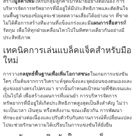
สร้าง
มูลค่าเพิ่ม
ให้กับกลุ่มลูกค้าเป้าหมายอย่างต่อเนื่อง การ
บริหารจัดการทรัพยากรที่มีอยู่ให้มีประสิทธิภาพและตัดสินใจ
บนพื้นฐานของข้อมูลจะช่วยลดความเสี่ยงได้อย่างมาก ที่ขาด
ไม่ได้คือการสร้างทีมงานที่แข็งแกร่งและมี
แผนการสื่อสาร
ที่
รัดกุม เพื่อให้ทุกฝ่ายเคลื่อนไหวไปในทิศทางเดียวกันอย่างมี
ประสิทธิภาพ
เทคนิคการเล่นแบล็คแจ็คสำหรับมือ
ใหม่
การวาง
กลยุทธ์พื้นฐานเพื่อเพิ่มโอกาสชนะ
ในเกมการแข่งขัน
ใดๆ เริ่มต้นจากการวิเคราะห์จุดแข็งและจุดอ่อนของตนเองและ
คู่แข่งอย่างตรงไปตรงมา จากนั้นกำหนดเป้าหมายที่ชัดเจนและ
เป็นไปได้ เพื่อสร้างแผนการที่แม่นยำ การบริหารจัดการ
ทรัพยากรที่มีอยู่ให้เกิดประสิทธิภาพสูงสุดเป็นสิ่งสำคัญ ไม่ว่า
จะเป็นเวลา เงินทุน หรือพลังงาน ขณะเดียวกัน การพัฒนา
ทักษะอย่างต่อเนื่องและปรับตัวรับกับสถานการณ์ที่เปลี่ยนแปลง
ไปจะช่วยรักษาความได้เปรียบในการแข่งขันให้ยั่งยืน