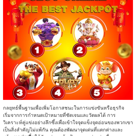
กลยุทธ์พื้นฐานเพื่อเพิ่มโอกาสชนะในการแข่งขันหรือธุรกิจ
เริ่มจากการกำหนดเป้าหมายที่ชัดเจนและวัดผลได้ การ
วิเคราะห์คู่แข่งอย่างลึกซึ้งเพื่อเข้าใจจุดแข็งจุดอ่อนของพวกเขา
เป็นสิ่งสำคัญไม่แพ้กัน คุณต้องพัฒนาจุดเด่นที่แตกต่างและ