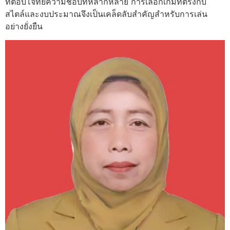
ที่ตอบโจทย์ความชอบที่หลากหลาย การเลือกเกมที่ตรงกับ
สไตล์และงบประมาณจึงเป็นเคล็ดลับสำคัญสำหรับการเล่น
อย่างยั่งยืน