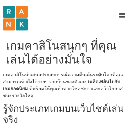
เกมคาสิโนสนุกๆ ที่คุณ
เล่นได้อย่างมั่นใจ
เกมคาสิโนนำเสนอประสบการณ์ความตื่นเต้นระดับโลกที่คุณ
สามารถเข้าถึงได้ง่ายๆ จากบ้านของตัวเอง
เพลิดเพลินไปกับ
เกมยอดนิยม
ที่พร้อมให้คุณท้าทายโชคชะตาและคว้าโอกาส
ชนะรางวัลใหญ่
รู้จักประเภทเกมบนเว็บไซต์เล่น
จริง