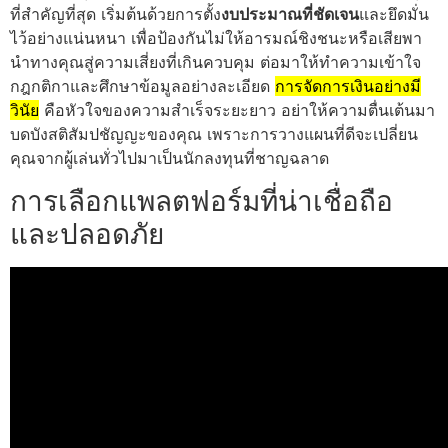
ที่สำคัญที่สุด เริ่มต้นด้วยการตั้ง
งบประมาณที่ชัดเจน
และยึดมั่น
ไว้อย่างแน่นหนา เพื่อป้องกันไม่ให้อารมณ์ชิงชนะหรือเสียพา
นำทางคุณสู่ความเสี่ยงที่เกินควบคุม ต่อมาให้ทำความเข้าใจ
กฎกติกาและศึกษาข้อมูลอย่างละเอียด
การจัดการเงินอย่างมี
วินัย
คือหัวใจของความสำเร็จระยะยาว อย่าให้ความตื่นเต้นมา
บดบังสติสัมปชัญญะของคุณ เพราะการวางแผนที่ดีจะเปลี่ยน
คุณจากผู้เล่นทั่วไปมาเป็นนักลงทุนที่ชาญฉลาด
การเลือกแพลตฟอร์มที่น่าเชื่อถือ
และปลอดภัย