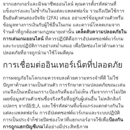
จากแฮกเกอร์และมิจฉาชีพออนไลน์ คุณควรตั้งรหัสผ่านที่
แข็งแกร่งและไม่ซ้ำกันในแต่ละแพลตฟอร์ม รวมถึงเปิดใช้การ
ยืนยันตัวตนสองปัจจัย (2FA) เสมอ อย่าแชร์ข้อมูลส่วนตัวหรือ
ข้อมูลทางการเงินกับผู้ใช้อื่นในเกม และดาวน์โหลดเกมจาก
ร้านค้าที่ถูกต้องตามกฎหมายเท่านั้น
เคล็ดลับความปลอดภัยใน
การเล่นเกมออนไลน์
ที่ควรปฏิบัติคือการอัปเดตซอฟต์แวร์เกม
และระบบปฏิบัติการอย่างสม่ำเสมอ เพื่อปิดช่องโหว่ด้านความ
ปลอดภัยที่อาจถูกนำมาใช้โจมตีคุณ
การเชื่อมต่ออินเทอร์เน็ตที่ปลอดภัย
การผจญภัยในโลกเกมควรจบลงด้วยความทรงจำที่ดี ไม่ใช่
ปัญหาด้านความเป็นส่วนตัว การรักษาความปลอดภัยขณะเล่น
เกมจึงเป็นเหมือนเกราะป้องกันที่มองไม่เห็น เริ่มจากการไม่เปิด
เผยข้อมูลส่วนตัวเช่นชื่อจริงหรือที่อยู่กับผู้เล่นอื่น ไม่คลิกลิงก์
แปลกๆ จาก陌生人 และใช้รหัสผ่านที่แข็งแกร่งแตกต่างกันใน
แต่ละแพลตฟอร์ม การอัปเดตซอฟต์แวร์เกมและระบบปฏิบัติ
การเป็นประจำก็ช่วยปิดช่องโหว่ที่แฮกเกอร์อาจใช้เพื่อ
ป้องกัน
การถูกแฮกบัญชีเกม
ได้อย่างมีประสิทธิภาพ