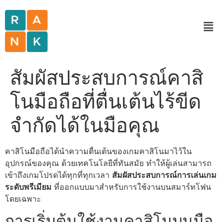
สัมผัสประสบการณ์คาสิ
โนมือถือที่ตื่นเต้นไร้ขีด
จำกัดได้ในมือคุณ
คาสิโนมือถือได้นำความตื่นเต้นของเกมคาสิโนมาไว้ใน
อุปกรณ์ของคุณ ด้วยเทคโนโลยีที่ทันสมัย ทำให้ผู้เล่นสามารถ
เข้าถึงเกมโปรดได้ทุกที่ทุกเวลา
สัมผัสประสบการณ์การเล่นเกม
ระดับพรีเมียม
ที่ออกแบบมาสำหรับการใช้งานบนสมาร์ทโฟน
โดยเฉพาะ
การเริ่มต้นใช้งานคาสิโนบนมือ