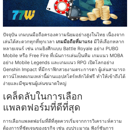
ปัจจุบัน เกมบนมือถือครองความนิยมอย่างสูงในไทย เนื่องจาก
เล่นได้สะดวกทุกที่ทุกเวลา
เกมมือถือที่มาแรง
มีให้เลือกหลาก
หลายเจนร์ เช่น เกมยิงศึกแบบ Battle Royale อย่าง PUBG
Mobile หรือ Free Fire ที่เน้นการเล่นเป็นทีม เกมแนว MOBA
อย่าง Mobile Legends และเกมแนว RPG เปิดโลกอย่าง
Genshin Impact ที่มีกราฟิกสวยงามตระการตา ผู้เล่นสามารถ
ดาวน์โหลดเกมเหล่านี้ผ่านแอปสโตร์หลักได้ฟรี ทำให้เข้าถึงได้
ง่ายและมีชุมชนผู้เล่นขนาดใหญ่
เคล็ดลับในการเลือก
แพลตฟอร์มที่ดีที่สุด
การเลือกแพลตฟอร์มที่ดีที่สุดควรเริ่มจากการวิเคราะห์ความ
ต้องการที่ชัดเจนของธุรกิจ เช่น งบประมาณ ฟังก์ชันการ