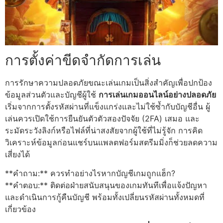
การตั้งค่าขีดจำกัดการเล่น
การรักษาความปลอดภัยขณะเล่นเกมเป็นสิ่งสำคัญเพื่อปกป้อง
ข้อมูลส่วนตัวและบัญชีผู้ใช้
การเล่นเกมออนไลน์อย่างปลอดภัย
เริ่มจากการตั้งรหัสผ่านที่แข็งแกร่งและไม่ใช้ซ้ำกับบัญชีอื่น ผู้
เล่นควรเปิดใช้การยืนยันตัวตัวสองปัจจัย (2FA) เสมอ และ
ระมัดระวังลิงก์หรือไฟล์ที่น่าสงสัยจากผู้ใช้ที่ไม่รู้จัก การคิด
วิเคราะห์ข้อมูลก่อนแชร์บนแพลตฟอร์มสตรีมมิ่งก็ช่วยลดความ
เสี่ยงได้
**คำถาม:** ควรทำอย่างไรหากบัญชีเกมถูกแฮ็ก?
**คำตอบ:** ติดต่อฝ่ายสนับสนุนของเกมทันทีเพื่อแจ้งปัญหา
และดำเนินการกู้คืนบัญชี พร้อมทั้งเปลี่ยนรหัสผ่านทั้งหมดที่
เกี่ยวข้อง