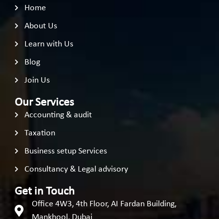
Home
About Us
Learn with Us
Blog
Join Us
Our Services
Accounting & audit
Taxation
Business setup Services
Consultancy & Legal advisory
Get in Touch
Office 4W3, 4th Floor, AI Fardan Building,
Mankhool, Dubai