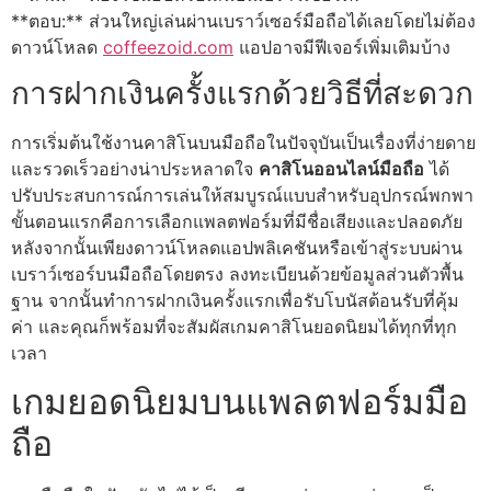
**ตอบ:** ส่วนใหญ่เล่นผ่านเบราว์เซอร์มือถือได้เลยโดยไม่ต้อง
ดาวน์โหลด
coffeezoid.com
แอปอาจมีฟีเจอร์เพิ่มเติมบ้าง
การฝากเงินครั้งแรกด้วยวิธีที่สะดวก
การเริ่มต้นใช้งานคาสิโนบนมือถือในปัจจุบันเป็นเรื่องที่ง่ายดาย
และรวดเร็วอย่างน่าประหลาดใจ
คาสิโนออนไลน์มือถือ
ได้
ปรับประสบการณ์การเล่นให้สมบูรณ์แบบสำหรับอุปกรณ์พกพา
ขั้นตอนแรกคือการเลือกแพลตฟอร์มที่มีชื่อเสียงและปลอดภัย
หลังจากนั้นเพียงดาวน์โหลดแอปพลิเคชันหรือเข้าสู่ระบบผ่าน
เบราว์เซอร์บนมือถือโดยตรง ลงทะเบียนด้วยข้อมูลส่วนตัวพื้น
ฐาน จากนั้นทำการฝากเงินครั้งแรกเพื่อรับโบนัสต้อนรับที่คุ้ม
ค่า และคุณก็พร้อมที่จะสัมผัสเกมคาสิโนยอดนิยมได้ทุกที่ทุก
เวลา
เกมยอดนิยมบนแพลตฟอร์มมือ
ถือ