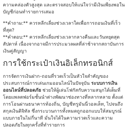
ความคล่องตัวสูงสุด และตรวจสอบให้แน่ใจว่ามีเงินเพียงพอใน
บัญชีก่อนทำรายการเสมอ
**คำถาม:** ควรหลีกเลี่ยงช่วงเวลาใดเพื่อการถอนเงินที่เร็ว
ที่สุด?
**คำตอบ:** ควรหลีกเลี่ยงช่วงเวลากลางคืนและวันหยุดสุด
สัปดาห์ เนื่องจากอาจมีการประมวลผลที่ล่าช้าจากสถาบันการ
เงินคู่สัญญา
การใช้กระเป๋าเงินอิเล็กทรอนิกส์
การจัดการเงินฝาก-ถอนที่รวดเร็วเป็นหัวใจสำคัญของ
ประสบการณ์การเล่นเกมออนไลน์ในปัจจุบัน
ระบบการเงิน
ออนไลน์ที่ปลอดภัย
ช่วยให้ผู้เล่นโฟกัสกับความสนุกได้เต็มที่
โดยแพลตฟอร์มชั้นนำต่างพัฒนาช่องทางที่หลากหลาย ตั้งแต่
การโอนผ่านธนาคารท้องถิ่น, บัญชีทรูมันนี่วอลเล็ท, ไปจนถึง
สกุลเงินดิจิทัล ซึ่งกระบวนการทั้งหมดถูกออกแบบให้สมบูรณ์
แบบภายในไม่กี่นาที มั่นใจได้ในความรวดเร็วและความ
ปลอดภัยในทุกครั้งที่ทำรายการ