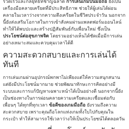
รวดเร็วและกลยุทธ์ที่ชาญฉลาด
การเล่นเกมบนมือถือ
ยังเป็น
เครื่องมือคลายเครียดที่มีประสิทธิภาพ ช่วยให้ผู้เล่นได้ผ่อน
คลายในเวลาว่างจากความตึงเครียดในชีวิตประจำวัน นอกจาก
นี้ยังส่งเสริมโอกาสในการเข้าสังคมผ่านแพลตฟอร์มออนไลน์
ทำให้ได้พบปะและสร้างปฏิสัมพันธ์กับเพื่อนใหม่ ซึ่งเป็น
ประโยชน์ต่อสุขภาพจิต
โดยรวมอย่างเห็นได้ชัดเมื่อมีการเล่น
อย่างเหมาะสมและควบคุมเวลาได้ดี
ความสะดวกสบายและการเล่นได้
ทันที
การเล่นเกมผ่านอุปกรณ์พกพาไม่เพียงแต่ให้ความสนุกสนาน
แต่ยังมีประโยชน์มากมาย ช่วยพัฒนาทักษะการคิดอย่างมี
ระบบและการแก้ปัญหาเฉพาะหน้าได้เป็นอย่างดี นอกจากนี้ยัง
เป็นช่องทางในการผ่อนคลายความเครียดและเชื่อมต่อกับ
เพื่อนๆ ได้ทุกที่ทุกเวลา
ข้อดีของเกมมือถือ
ยังรวมถึงความ
สะดวกสบาย เพราะคุณถือโลกแห่งเกมทั้งใบไปกับคุณใน
กระเป๋า ทำให้สามารถใช้เวลาว่างให้เป็นประโยชน์ได้ตลอดวัน