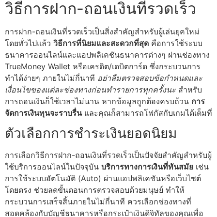
วิธีการฝาก-ถอนเงินที่รวดเร็ว
การฝาก-ถอนเงินที่รวดเร็วเป็นสิ่งสำคัญสำหรับผู้เล่นยุคใหม่
โดยทั่วไปแล้ว
วิธีการที่นิยมและสะดวกที่สุด
คือการใช้ระบบ
ธนาคารออนไลน์และแอปพลิเคชันธนาคารต่างๆ ผ่านช่องทาง
TrueMoney Wallet หรือเครดิต/เดบิตการ์ด ซึ่งกระบวนการ
ทำได้ง่ายๆ ภายในไม่กี่นาที
อย่าลืมตรวจสอบข้อกำหนดและ
เงื่อนไขของแต่ละช่องทางก่อนทำรายการทุกครั้งนะ
สำหรับ
การถอนเงินก็ใช้เวลาไม่นาน หากข้อมูลถูกต้องครบถ้วน
การ
จัดการเงินทุนจะราบรื่น
และคุณก็สามารถโฟกัสกับเกมได้เต็มที่
ตัวเลือกการชำระเงินยอดนิยม
การเลือกวิธีการฝาก-ถอนเงินที่รวดเร็วเป็นปัจจัยสำคัญสำหรับผู้
ใช้บริการออนไลน์ในปัจจุบัน
บริการทางการเงินที่ทันสมัย
เช่น
การใช้ระบบอัตโนมัติ (Auto) ผ่านแอปพลิเคชันหรือเว็บไซต์
โดยตรง ช่วยลดขั้นตอนการตรวจสอบด้วยมนุษย์ ทำให้
กระบวนการเสร็จสิ้นภายในไม่กี่นาที ควรเลือกช่องทางที่
สอดคล้องกับบัญชีธนาคารหรือกระเป๋าเงินดิจิทัลของคุณเพื่อ