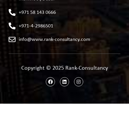
+971 58 143 0666
+971-4-2986501
info@www.rank-consultancy.com
Copyright © 2025 Rank-Consultancy