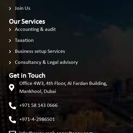
Join Us
Our Services
Accounting & audit
Taxation
Business setup Services
Consultancy & Legal advisory
Get in Touch
Office 4W3, 4th Floor, AI Fardan Building,
Mankhool, Dubai
+971 58 143 0666
+971-4-2986501