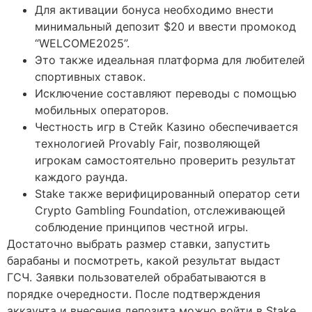
Для активации бонуса необходимо внести
минимальный депозит $20 и ввести промокод
“WELCOME2025”.
Это также идеальная платформа для любителей
спортивных ставок.
Исключение составляют переводы с помощью
мобильных операторов.
Честность игр в Стейк Казино обеспечивается
технологией Provably Fair, позволяющей
игрокам самостоятельно проверить результат
каждого раунда.
Stake также верифицированный оператор сети
Crypto Gambling Foundation, отслеживающей
соблюдение принципов честной игры.
Достаточно выбрать размер ставки, запустить
барабаны и посмотреть, какой результат выдаст
ГСЧ. Заявки пользователей обрабатываются в
порядке очередности. После подтверждения
аккаунта и внесения депозита можно войти в Stake