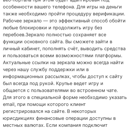
особенности вашего телефона. Для игры на деньги
также необходимо пройти процедуру верификации.
Рабочее зеркало — это эффективный способ обойти
любые блокировки и продолжить игру без
перебоев.Зеркало полностью сохраняет все
функции основного сайта. Вы сможете зайти в
личный кабинет, пополнять счёт, выводить средства
и пользоваться всеми возможностями платформы.
Актуальные ссылки на зеркала можно всегда найти
через нашу службу поддержки или в
информационных рассылках, чтобы доступ к сайту
был всегда под рукой. Крупье ведет игру и
общается с пользователями во встроенном чате.
Для этого в специальной форме необходимо указать
email, при помощи которого клиент
регистрировался на сайте. В некоторых
юрисдикциях финансовые операции доступны в
местных валютах. Если компания подключит