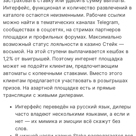
застраховать ставку или удвоить сумму выплаты.
Интерфейс, функционал и количество развлечений в
каталоге остаются неизменными. Рабочие ссылки
можно найти в тематических каналах Telegram,
сообществах в соцсетях, на стримах партнеров
площадки и профильных форумах. Максимально
возможный статус лояльности в казино Стейк —
восьмой. На этой ступени выплачивается кешбэк в
1,2% от выигрышей. Поэтому интернет площадка
может не подойти клиентам, предпочитающим
автоматы с копеечными ставками. Вместо этого
клиентам предлагается участвовать в розыгрышах
призов. На азартной площадке есть и прямые
трансляции с живыми дилерами.
Интерфейс переведён на русский язык, дилеры
часто владеют несколькими языками, а если и
нет — их мимика и эмоции всё скажут без
слов.
В нижней части казино Stake располагается вся