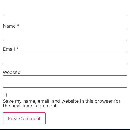
Name
*
Email
*
Website
Save my name, email, and website in this browser for
the next time I comment.