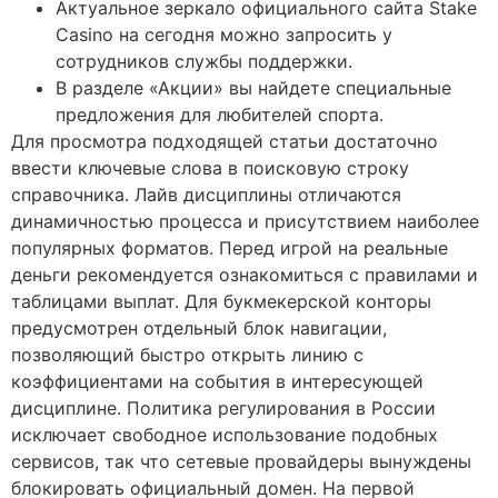
Актуальное зеркало официального сайта Stake
Casino на сегодня можно запросить у
сотрудников службы поддержки.
В разделе «Акции» вы найдете специальные
предложения для любителей спорта.
Для просмотра подходящей статьи достаточно
ввести ключевые слова в поисковую строку
справочника. Лайв дисциплины отличаются
динамичностью процесса и присутствием наиболее
популярных форматов. Перед игрой на реальные
деньги рекомендуется ознакомиться с правилами и
таблицами выплат. Для букмекерской конторы
предусмотрен отдельный блок навигации,
позволяющий быстро открыть линию с
коэффициентами на события в интересующей
дисциплине. Политика регулирования в России
исключает свободное использование подобных
сервисов, так что сетевые провайдеры вынуждены
блокировать официальный домен. На первой