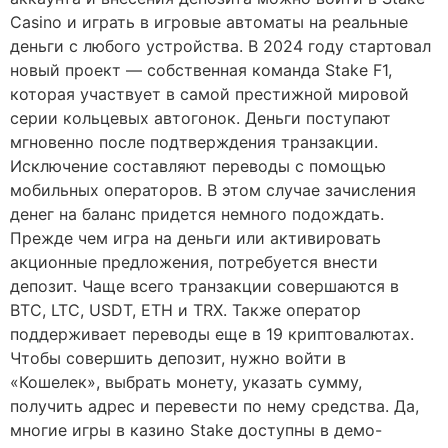
Casino и играть в игровые автоматы на реальные
деньги с любого устройства. В 2024 году стартовал
новый проект — собственная команда Stake F1,
которая участвует в самой престижной мировой
серии кольцевых автогонок. Деньги поступают
мгновенно после подтверждения транзакции.
Исключение составляют переводы с помощью
мобильных операторов. В этом случае зачисления
денег на баланс придется немного подождать.
Прежде чем игра на деньги или активировать
акционные предложения, потребуется внести
депозит. Чаще всего транзакции совершаются в
BTC, LTC, USDT, ETH и TRX. Также оператор
поддерживает переводы еще в 19 криптовалютах.
Чтобы совершить депозит, нужно войти в
«Кошелек», выбрать монету, указать сумму,
получить адрес и перевести по нему средства. Да,
многие игры в казино Stake доступны в демо-