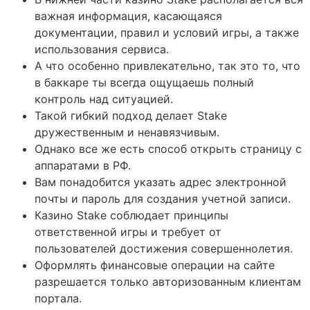
важная информация, касающаяся
документации, правил и условий игры, а также
использования сервиса.
А что особенно привлекательно, так это то, что
в баккаре ты всегда ощущаешь полный
контроль над ситуацией.
Такой гибкий подход делает Stake
дружественным и ненавязчивым.
Однако все же есть способ открыть страницу с
аппаратами в РФ.
Вам понадобится указать адрес электронной
почты и пароль для создания учетной записи.
Казино Stake соблюдает принципы
ответственной игры и требует от
пользователей достижения совершеннолетия.
Оформлять финансовые операции на сайте
разрешается только авторизованным клиентам
портала.