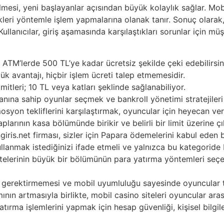
ilmesi, yeni başlayanlar açısından büyük kolaylık sağlar. Mob
leri yöntemle işlem yapmalarına olanak tanır. Sonuç olarak, ca
Kullanıcılar, giriş aşamasında karşılaştıkları sorunlar için mü
 ATM’lerde 500 TL’ye kadar ücretsiz şekilde çeki edebilirsin
 avantajı, hiçbir işlem ücreti talep etmemesidir.
imitleri; 10 TL veya katları şeklinde sağlanabiliyor.
anına sahip oyunlar seçmek ve bankroll yönetimi stratejiler
syon tekliflerini karşılaştırmak, oyuncular için heyecan veric
aplarının kasa bölümünde birikir ve belirli bir limit üzerine 
ris.net firması, sizler için Papara ödemelerini kabul eden bü
anmak istediğinizi ifade etmeli ve yalnızca bu kategoride 
telerinin büyük bir bölümünün para yatırma yöntemleri seçen
 gerektirmemesi ve mobil uyumluluğu sayesinde oyuncular tar
mının artmasıyla birlikte, mobil casino siteleri oyuncular ar
yatırma işlemlerini yapmak için hesap güvenliği, kişisel bilgi