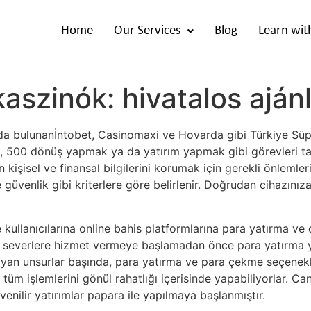
Home
Our Services
Blog
Learn wit
aszinók: hivatalos aján
ında bulunanİntobet, Casinomaxi ve Hovarda gibi Türkiye Süp
amak, 500 dönüş yapmak ya da yatırım yapmak gibi görevleri
n kişisel ve finansal bilgilerini korumak için gerekli önlemleri 
ve güvenlik gibi kriterlere göre belirlenir. Doğrudan cihazını
e kullanıcılarına online bahis platformlarına para yatırma v
yun severlere hizmet vermeye başlamadan önce para yatırma 
ğlayan unsurlar başında, para yatırma ve para çekme seçenekl
çin tüm işlemlerini gönül rahatlığı içerisinde yapabiliyorlar. 
venilir yatırımlar papara ile yapılmaya başlanmıştır.