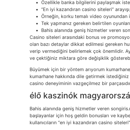
Özellikle banka bilgilerini paylaşmak is
“En iyi kazandıran casino siteleri” arayış
Örneğin, korku temalı video oyunundan i
Tek yapmanız gereken belirtilen oyunlar
Bahis alanında geniş hizmetler veren songi
Casino siteleri arasındaki bonus ve promosyon t
olan bazı detaylar dikkat edilmesi gereken hus
verip vermediğini belirlemek çok önemlidir. Ayr
ve çektiğiniz miktara göre değişiklik gösterebi
Büyümek için bir yöntem arıyorum kumarhaned
kumarhane hakkında dile getirmek istediğiniz bir
casino deneyiminin vazgeçilmez bir parçasıdır
élő kaszinók magyarorsz
Bahis alanında geniş hizmetler veren songiris.n
başlayanlar için hoş geldin bonusları ve kaybe
kullanıcıların “en iyi kazandıran casino siteler