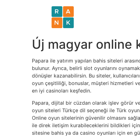
Új magyar online k
Papara ile yatırım yapılan bahis siteleri aras
bulunur. Ayrıca, belirli slot oyunlarını oyn
dönüşler kazanabilirsin. Bu siteler, kullanıcıları
oyun çeşitliliği, bonuslar, müşteri hizmetleri 
en iyi casinoları keşfedin.
Papara, dijital bir cüzdan olarak işlev görür v
oyun siteleri Türkçe dil seçeneği ile Türk o
Online oyun sitelerinin güvenilir olmasını sa
ile direk iletişim kurabileceklerini bildikleri i
sitesine bahis ya da casino oyunları için en gü