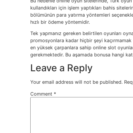
Bu nedenle online oyun sitelerinde, Türk oyun 
kullandıkları için işlem yaptıkları bahis sitele
bölümünün para yatırma yöntemleri seçenekleri 
hızlı bir ödeme yöntemidir.
Tek yapmanız gereken belirtilen oyunları oyna
promosyonlara kadar hiçbir şeyi kaçırmamak iç
en yüksek çarpanlara sahip online slot oyunlar
gerekmektedir. Bu aşamada bonusa hangi kateg
Leave a Reply
Your email address will not be published.
Req
Comment
*