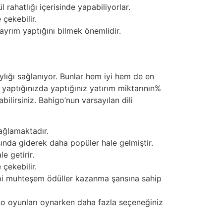
 rahatlığı içerisinde yapabiliyorlar.
 çekebilir.
ayrım yaptığını bilmek önemlidir.
lığı sağlanıyor. Bunlar hem iyi hem de en
ım yaptığınızda yaptığınız yatırım miktarının%
ilirsiniz. Bahigo’nun varsayılan dili
ağlamaktadır.
asında giderek daha popüler hale gelmiştir.
e getirir.
 çekebilir.
gibi muhteşem ödüller kazanma şansına sahip
ino oyunları oynarken daha fazla seçeneğiniz