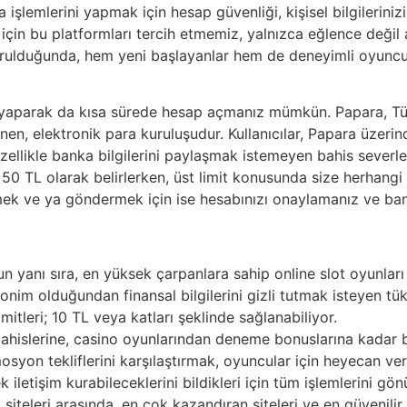
ma işlemlerini yapmak için hesap güvenliği, kişisel bilgilerin
için bu platformları tercih etmemiz, yalnızca eğlence değil
rulduğunda, hem yeni başlayanlar hem de deneyimli oyuncul
iş yaparak da kısa sürede hesap açmanız mümkün. Papara, T
, elektronik para kuruluşudur. Kullanıcılar, Papara üzerind
Özellikle banka bilgilerini paylaşmak istemeyen bahis severl
ti 50 TL olarak belirlerken, üst limit konusunda size herhangi
k ve ya göndermek için ise hesabınızı onaylamanız ve bank
 yanı sıra, en yüksek çarpanlara sahip online slot oyunları 
nonim olduğundan finansal bilgilerini gizli tutmak isteyen tük
imitleri; 10 TL veya katları şeklinde sağlanabiliyor.
hislerine, casino oyunlarından deneme bonuslarına kadar bir 
syon tekliflerini karşılaştırmak, oyuncular için heyecan veric
letişim kurabileceklerini bildikleri için tüm işlemlerini gönül
iteleri arasında, en çok kazandıran siteleri ve en güvenilir si