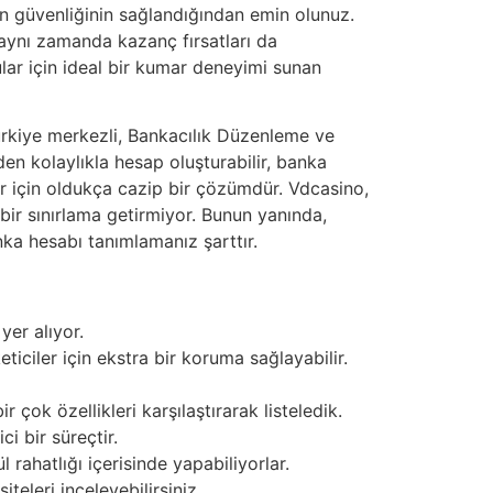
izin güvenliğinin sağlandığından emin olunuz.
 aynı zamanda kazanç fırsatları da
ar için ideal bir kumar deneyimi sunan
ürkiye merkezli, Bankacılık Düzenleme ve
en kolaylıkla hesap oluşturabilir, banka
er için oldukça cazip bir çözümdür. Vdcasino,
 bir sınırlama getirmiyor. Bunun yanında,
a hesabı tanımlamanız şarttır.
yer alıyor.
eticiler için ekstra bir koruma sağlayabilir.
çok özellikleri karşılaştırarak listeledik.
i bir süreçtir.
 rahatlığı içerisinde yapabiliyorlar.
teleri inceleyebilirsiniz.