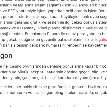
nıcıların hesaplarına erişim sağlamak için kullandıkları bir sür
e ve EFT yöntemiyle işlem yaparken belli oranda işlem ücreti
 pokere, ruletten sic-boya kadar büyüleyici canlı oyun seçen
rının gelişmiş grafik ve sesleri ile ilgi çekici bonus sistem
amak ve kazanmayı ikinci planda düşünmektir. Kaliteli ve güv
 sağlamakta. Bu anlamda Papara ile en az para yatırılan bahis 
rıp çekebileceğiniz en güvenilir bahis sitelerini sizler
legáli
 bahis sitesinin cepbank numarasını rehberinize kaydetmeni
ágon
ine, casino oyunlarından deneme bonuslarına kadar bir çok öze
usların ve büyük jackpot vaatlerinin ötesine geçen, bilgi ve s
r deneyimin, şanstan çok bilinçli kararlara dayandığını orta
ekleri, her bahis sitesine göre farklılık gösterir. Hızlı ve k
hizmet veren ve lisanslı gambling siteleri arasında, en çok k