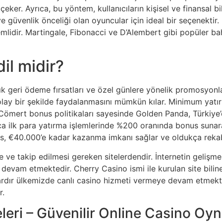
çeker. Ayrıca, bu yöntem, kullanıcıların kişisel ve finansal b
ve güvenlik önceliği olan oyuncular için ideal bir seçenektir.
emlidir. Martingale, Fibonacci ve D’Alembert gibi popüler bahi
il midir?
lık geri ödeme fırsatları ve özel günlere yönelik promosyonla
olay bir şekilde faydalanmasını mümkün kılar. Minimum yatır
Cömert bonus politikaları sayesinde Golden Panda, Türkiye’d
ıca ilk para yatırma işlemlerinde %200 oranında bonus sunar
s, €40.000’e kadar kazanma imkanı sağlar ve oldukça rekabet
 takip edilmesi gereken sitelerdendir. İnternetin gelişmesi il
vam etmektedir. Cherry Casino ismi ile kurulan site bilinen 
llardır ülkemizde canlı casino hizmeti vermeye devam etmektedi
r.
eleri – Güvenilir Online Casino Oy