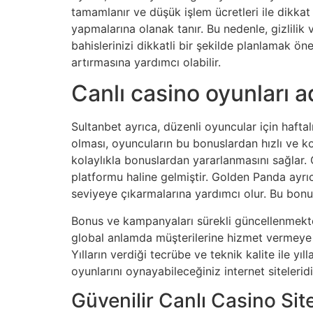
tamamlanır ve düşük işlem ücretleri ile dikkat 
yapmalarına olanak tanır. Bu nedenle, gizlilik 
bahislerinizi dikkatli bir şekilde planlamak ön
artırmasına yardımcı olabilir.
Canlı casino oyunları ad
Sultanbet ayrıca, düzenli oyuncular için hafta
olması, oyuncuların bu bonuslardan hızlı ve k
kolaylıkla bonuslardan yararlanmasını sağlar. 
platformu haline gelmiştir. Golden Panda ayr
seviyeye çıkarmalarına yardımcı olur. Bu bonu
Bonus ve kampanyaları sürekli güncellenmekte ve
global anlamda müşterilerine hizmet vermeye de
Yılların verdiği tecrübe ve teknik kalite ile yı
oyunlarını oynayabileceğiniz internet siteleridi
Güvenilir Canlı Casino Sit