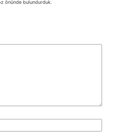
 göz önünde bulundurduk.