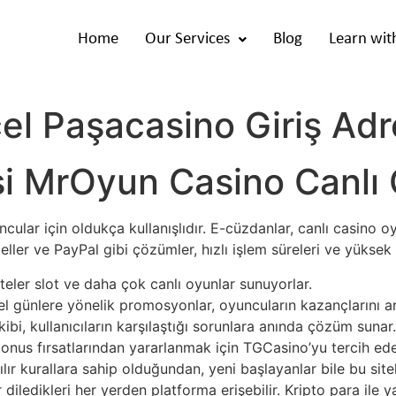
Home
Our Services
Blog
Learn wit
l Paşacasino Giriş Adre
esi MrOyun Casino Canlı
ular için oldukça kullanışlıdır. E-cüzdanlar, canlı casino 
ller ve PayPal gibi çözümler, hızlı işlem süreleri ve yüksek 
teler slot ve daha çok canlı oyunlar sunuyorlar.
 günlere yönelik promosyonlar, oyuncuların kazançlarını art
ibi, kullanıcıların karşılaştığı sorunlara anında çözüm sunar.
onus fırsatlarından yararlanmak için TGCasino’yu tercih edeb
lır kurallara sahip olduğundan, yeni başlayanlar bile bu site
ledikleri her yerden platforma erişebilir. Kripto para ile ya