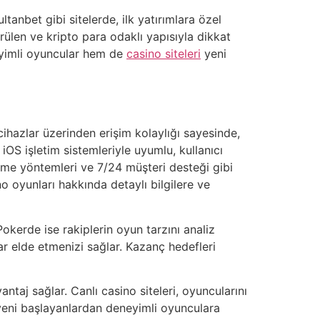
tanbet gibi sitelerde, ilk yatırımlara özel
ülen ve kripto para odaklı yapısıyla dikkat
neyimli oyuncular hem de
casino siteleri
yeni
 cihazlar üzerinden erişim kolaylığı sayesinde,
iOS işletim sistemleriyle uyumlu, kullanıcı
me yöntemleri ve 7/24 müşteri desteği gibi
ino oyunları hakkında detaylı bilgilere ve
okerde ise rakiplerin oyun tarzını analiz
lar elde etmenizi sağlar. Kazanç hedefleri
ntaj sağlar. Canlı casino siteleri, oyuncularını
 yeni başlayanlardan deneyimli oyunculara