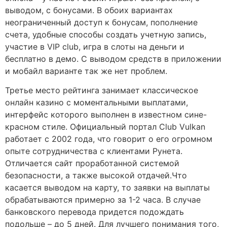
выводом, с бонусами. В обоих вариантах
неограниченный доступ к бонусам, пополнение
счета, удобные способы создать учетную запись,
участие в VIP club, игра в слоты на деньги и
бесплатно в демо. С выводом средств в приложении
и мобайл варианте так же нет проблем.
Третье место рейтинга занимает классическое
онлайн казино с моментальными выплатами,
интерфейс которого выполнен в известном сине-
красном стиле. Официальный портал Club Vulkan
работает с 2002 года, что говорит о его огромном
опыте сотрудничества с клиентами Рунета.
Отличается сайт проработанной системой
безопасности, а также высокой отдачей.Что
касается выводом на карту, то заявки на выплаты
обрабатываются примерно за 1-2 часа. В случае
банковского перевода придется подождать
подольше – до 5 дней. Для лучшего понимания того,