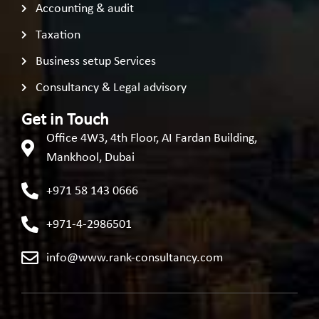
Accounting & audit
Taxation
Business setup Services
Consultancy & Legal advisory
Get in Touch
Office 4W3, 4th Floor, AI Fardan Building,
Mankhool, Dubai
+971 58 143 0666
+971-4-2986501
info@www.rank-consultancy.com