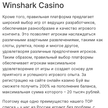
Winshark Casino
Кроме того, правильная платформа предлагает
широкий выбор игр от ведущих разработчиков,
обеспечивая разнообразие и качество игрового
контента. Это позволяет игрокам наслаждаться
различными азартными развлечениями, такими как
слоты, рулетка, покер и многое другое,
удовлетворяя различные предпочтения игроков.
Таким образом, правильный выбор платформы
обеспечивает игрокам максимальное
удовлетворение от игры и создает основу для
приятного и успешного игрового опыта. За
регистрацию на сайте онлайн казино Буй вы
сможете получить 200% на пополнение баланса,
максимальная сумма которого – 20 тысяч рублей.
Поэтому еще одно преимущество нашего TOP
списка – у нас из России играют без проблем, с