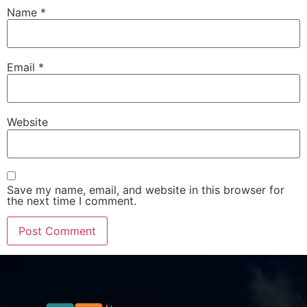
Name
*
Email
*
Website
Save my name, email, and website in this browser for
the next time I comment.