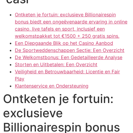
Ontketen je fortuin: exclusieve Billionairespin
bonus biedt een ongeëvenaarde ervaring in online
casino, live tafels en sport, inclusief een
welkomstpakket tot €1500 + 250 gratis spins.
Een Diepgaande Blik op het Casino Aanbod
De Sportweddenschappen Sectie: Een Overzicht
De Welkomstbonus: Een Gedetailleerde Analyse
Storten en Uitbetalen: Een Overzicht
Veiligheid en Betrouwbaarheid: Licentie en Fair
Play
Klantenservice en Ondersteuning
Ontketen je fortuin:
exclusieve
Billionairespin bonus