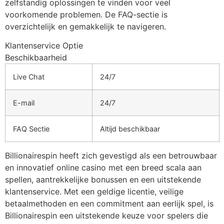
zelfstandig oplossingen te vinden voor veel
voorkomende problemen. De FAQ-sectie is
overzichtelijk en gemakkelijk te navigeren.
Klantenservice Optie
Beschikbaarheid
Live Chat
24/7
E-mail
24/7
FAQ Sectie
Altijd beschikbaar
Billionairespin heeft zich gevestigd als een betrouwbaar
en innovatief online casino met een breed scala aan
spellen, aantrekkelijke bonussen en een uitstekende
klantenservice. Met een geldige licentie, veilige
betaalmethoden en een commitment aan eerlijk spel, is
Billionairespin een uitstekende keuze voor spelers die