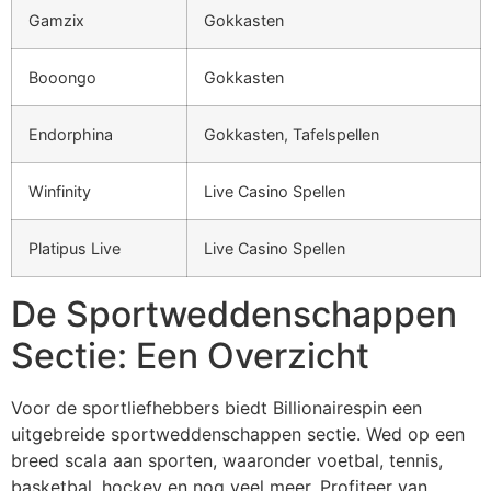
Gamzix
Gokkasten
Booongo
Gokkasten
Endorphina
Gokkasten, Tafelspellen
Winfinity
Live Casino Spellen
Platipus Live
Live Casino Spellen
De Sportweddenschappen
Sectie: Een Overzicht
Voor de sportliefhebbers biedt Billionairespin een
uitgebreide sportweddenschappen sectie. Wed op een
breed scala aan sporten, waaronder voetbal, tennis,
basketbal, hockey en nog veel meer. Profiteer van