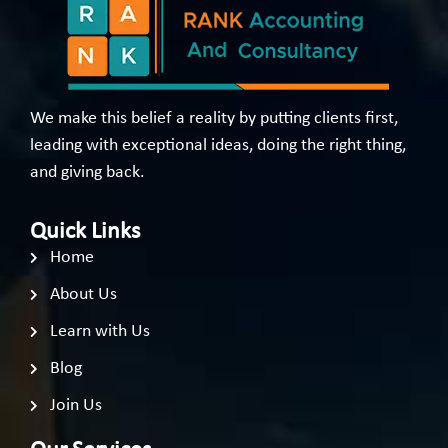
We make this belief a reality by putting clients first,
leading with exceptional ideas, doing the right thing,
and giving back.
Quick Links
Home
About Us
Learn with Us
Blog
Join Us