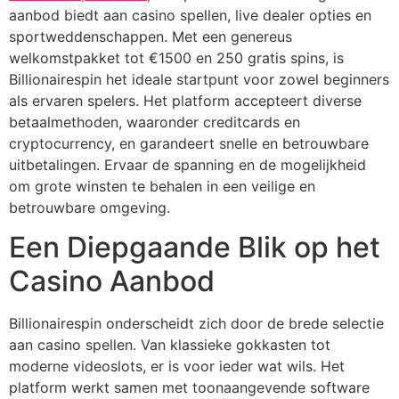
aanbod biedt aan casino spellen, live dealer opties en
sportweddenschappen. Met een genereus
welkomstpakket tot €1500 en 250 gratis spins, is
Billionairespin het ideale startpunt voor zowel beginners
als ervaren spelers. Het platform accepteert diverse
betaalmethoden, waaronder creditcards en
cryptocurrency, en garandeert snelle en betrouwbare
uitbetalingen. Ervaar de spanning en de mogelijkheid
om grote winsten te behalen in een veilige en
betrouwbare omgeving.
Een Diepgaande Blik op het
Casino Aanbod
Billionairespin onderscheidt zich door de brede selectie
aan casino spellen. Van klassieke gokkasten tot
moderne videoslots, er is voor ieder wat wils. Het
platform werkt samen met toonaangevende software