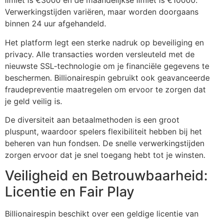
limiet is €3000 en de maandelijkse limiet is €10000.
Verwerkingstijden variëren, maar worden doorgaans
binnen 24 uur afgehandeld.
Het platform legt een sterke nadruk op beveiliging en
privacy. Alle transacties worden versleuteld met de
nieuwste SSL-technologie om je financiële gegevens te
beschermen. Billionairespin gebruikt ook geavanceerde
fraudepreventie maatregelen om ervoor te zorgen dat
je geld veilig is.
De diversiteit aan betaalmethoden is een groot
pluspunt, waardoor spelers flexibiliteit hebben bij het
beheren van hun fondsen. De snelle verwerkingstijden
zorgen ervoor dat je snel toegang hebt tot je winsten.
Veiligheid en Betrouwbaarheid:
Licentie en Fair Play
Billionairespin beschikt over een geldige licentie van