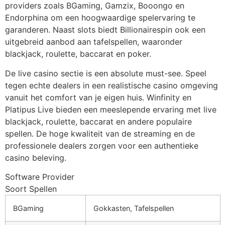
providers zoals BGaming, Gamzix, Booongo en
Endorphina om een hoogwaardige spelervaring te
garanderen. Naast slots biedt Billionairespin ook een
uitgebreid aanbod aan tafelspellen, waaronder
blackjack, roulette, baccarat en poker.
De live casino sectie is een absolute must-see. Speel
tegen echte dealers in een realistische casino omgeving
vanuit het comfort van je eigen huis. Winfinity en
Platipus Live bieden een meeslepende ervaring met live
blackjack, roulette, baccarat en andere populaire
spellen. De hoge kwaliteit van de streaming en de
professionele dealers zorgen voor een authentieke
casino beleving.
Software Provider
Soort Spellen
BGaming
Gokkasten, Tafelspellen