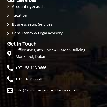
Our Services
Accounting & audit
Taxation
Business setup Services
Consultancy & Legal advisory
Get in Touch
Office 4W3, 4th Floor, AI Fardan Building,
Mankhool, Dubai
+971 58 143 0666
+971-4-2986501
info@www.rank-consultancy.com