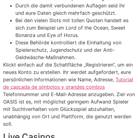
Durch die damit verbundenen Auflagen seid ihr
und eure Daten gleich mehrfach geschützt.
Bei den vielen Slots mit tollen Quoten handelt es
sich zum Beispiel um Lord of the Ocean, Sweet
Bonanza und Eye of Horus.
Diese Behörde kontrolliert die Einhaltung von
Spielerschutz, Jugendschutz und der Anti-
Geldwäsche-Maßnahmen.
Klickt einfach auf die Schaltfläche „Registrieren“, um ein
neues Konto zu erstellen. Ihr werdet aufgefordert, eure
persönlichen Informationen wie Name, Adresse,
Tutorial
de cascada de símbolos y grandes combos
Telefonnummer und E-Mail-Adresse anzugeben. Ziel von
OASIS ist es, mit möglichst geringem Aufwand Spieler
mit Suchtverhalten vom Glücksspiel abzuhalten,
unabhängig von Ort und Plattform, die genutzt werden
soll.
Live Casinos