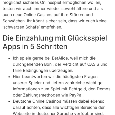
möglichst sicheres Onlinespiel ermöglichen wollen,
testen wir auch immer wieder sowohl ältere und als
auch neue Online Casinos auf ihre Stärken und
Schwächen. Ihr könnt sicher sein, dass wir euch keine
‘schwarzen Schafe‘ empfehlen.
Die Einzahlung mit Glücksspiel
Apps in 5 Schritten
Ich spiele gerne bei BetAlice, weil mich die
durchgehenden Boni, der Verzicht auf OASIS und
faire Bedingungen überzeugen.
Hier beantworten wir die häufigsten Fragen
unserer Spieler und liefern zahlreiche wichtige
Informationen zum Spiel mit Echtgeld, den Demos
oder Zahlungsmethoden wie PayPal.
Deutsche Online Casinos müssen dabei ebenso
darauf achten, dass alle wichtigen Bereiche der
Webseite in deutscher Sprache verfügbar sind.