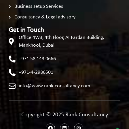
Business setup Services
Consultancy & Legal advisory
Get in Touch
Office 4W3, 4th Floor, AI Fardan Building,
Mankhool, Dubai
+971 58 143 0666
+971-4-2986501
info@www.rank-consultancy.com
Copyright © 2025 Rank-Consultancy