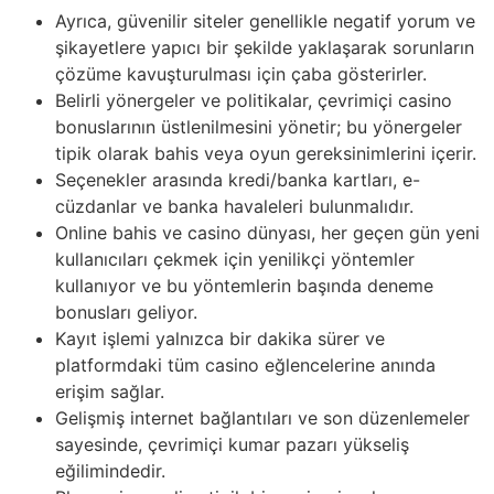
Ayrıca, güvenilir siteler genellikle negatif yorum ve
şikayetlere yapıcı bir şekilde yaklaşarak sorunların
çözüme kavuşturulması için çaba gösterirler.
Belirli yönergeler ve politikalar, çevrimiçi casino
bonuslarının üstlenilmesini yönetir; bu yönergeler
tipik olarak bahis veya oyun gereksinimlerini içerir.
Seçenekler arasında kredi/banka kartları, e-
cüzdanlar ve banka havaleleri bulunmalıdır.
Online bahis ve casino dünyası, her geçen gün yeni
kullanıcıları çekmek için yenilikçi yöntemler
kullanıyor ve bu yöntemlerin başında deneme
bonusları geliyor.
Kayıt işlemi yalnızca bir dakika sürer ve
platformdaki tüm casino eğlencelerine anında
erişim sağlar.
Gelişmiş internet bağlantıları ve son düzenlemeler
sayesinde, çevrimiçi kumar pazarı yükseliş
eğilimindedir.