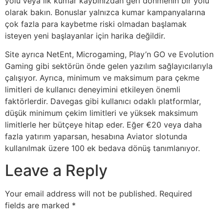
yolu veya ilk kumar kaybınızdan geri dönmenin bir yolu
olarak bakın. Bonuslar yalnızca kumar kampanyalarına
çok fazla para kaybetme riski olmadan başlamak
isteyen yeni başlayanlar için harika değildir.
Site ayrıca NetEnt, Microgaming, Play’n GO ve Evolution
Gaming gibi sektörün önde gelen yazılım sağlayıcılarıyla
çalışıyor. Ayrıca, minimum ve maksimum para çekme
limitleri de kullanıcı deneyimini etkileyen önemli
faktörlerdir. Davegas gibi kullanıcı odaklı platformlar,
düşük minimum çekim limitleri ve yüksek maksimum
limitlerle her bütçeye hitap eder. Eğer €20 veya daha
fazla yatırım yaparsan, hesabına Aviator slotunda
kullanılmak üzere 100 ek bedava dönüş tanımlanıyor.
Leave a Reply
Your email address will not be published.
Required
fields are marked
*