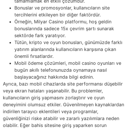
tamamlamak en etkili çözümdür.
Bonuslar ve promosyonlar, kullanıcıların site
tercihlerini etkileyen bir diğer faktördür.
Örneğin, Milyar Casino platformu, hoş geldin
bonuslarında sadece 15x çevrim şartı sunarak
sektörde fark yaratıyor.
Tütün, kripto ve oyun bonusları, günümüzde farklı
yatırım alanlarında kullanıcıların karşısına çıkan
önemli fırsatlardır.
Mobil ödeme çözümleri, mobil casino oyunları ve
bugün akıllı telefonunuzda oynamaya nasıl
başlayacağınız hakkında bilgi edinin.
Ayrıca, bazı mobil cihazlarda site performansı düşebilir
veya ekran hataları yaşanabilir. Bu problemler,
kullanıcıların giriş yapmasını zorlaştırır ve oyun
deneyimini olumsuz etkiler. Güvenilmeyen kaynaklardan
indirilen tarayıcı eklentileri veya programlar,
güvenliğinizi riske atabilir ve zararlı yazılımlara neden
olabilir. Eğer bahis sitesine giriş yaparken sorun