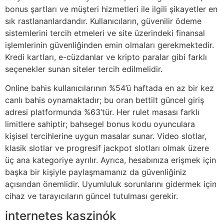
bonus şartları ve müşteri hizmetleri ile ilgili şikayetler en
sık rastlananlardandır. Kullanıcıların, güvenilir ödeme
sistemlerini tercih etmeleri ve site üzerindeki finansal
işlemlerinin güvenliğinden emin olmaları gerekmektedir.
Kredi kartları, e-cüzdanlar ve kripto paralar gibi farklı
seçenekler sunan siteler tercih edilmelidir.
Online bahis kullanıcılarının %54’ü haftada en az bir kez
canlı bahis oynamaktadır; bu oran bettilt güncel giriş
adresi platformunda %63’tür. Her rulet masası farklı
limitlere sahiptir; bahsegel bonus kodu oyunculara
kişisel tercihlerine uygun masalar sunar. Video slotlar,
klasik slotlar ve progresif jackpot slotları olmak üzere
üç ana kategoriye ayrılır. Ayrıca, hesabınıza erişmek için
başka bir kişiyle paylaşmamanız da güvenliğiniz
açısından önemlidir. Uyumluluk sorunlarını gidermek için
cihaz ve tarayıcıların güncel tutulması gerekir.
internetes kaszinók