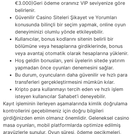
€3.000)Geri ödeme oranınız VIP seviyenize göre
belirlenir.
Güvenilir Casino Siteleri Şikayet ve Yorumları
konusunda bilinçli bir seçim yapmak, online oyun
deneyiminizi olumlu yönde etkileyebilir.
Kullanıcılar, bonus kodlarını sitenin belirli bir
bölümüne veya hesaplarına girdiklerinde, bonus
veya avantaj otomatik olarak hesaplarına yüklenir.
Hoş geldin bonusları, yeni üyelerin sitede yatırım
yapmadan önce oyunları denemesini sağlar.
Bu durum, oyuncuların daha güvenilir ve hızlı para
transferleri gerçekleştirmesini mümkün kılar.
Kripto para kullanmayı tercih eden ve hızlı işlem
isteyen kullanıcılar Sahabet’i deneyebilir.
Kayıt işleminin ilerleyen aşamalarında kimlik doğrulama
kontrollerini geçebilmeniz için doğru bilgileri
girdiğinizden emin olmanız önemlidir. Geleneksel casino
masa oyunları, mobil platformlarda optimize edilmiş
arayüzlerle sunulur. Oyun süresi, ödeme gecikmeleri,