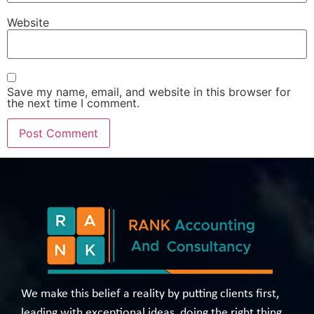
Website
Save my name, email, and website in this browser for
the next time I comment.
We make this belief a reality by putting clients first,
leading with exceptional ideas, doing the right thing,