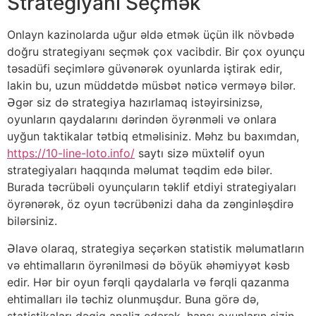
Strategiyanı Seçmək
Onlayn kazinolarda uğur əldə etmək üçün ilk növbədə
doğru strategiyanı seçmək çox vacibdir. Bir çox oyunçu
təsadüfi seçimlərə güvənərək oyunlarda iştirak edir,
lakin bu, uzun müddətdə müsbət nəticə verməyə bilər.
Əgər siz də strategiya hazırlamaq istəyirsinizsə,
oyunların qaydalarını dərindən öyrənməli və onlara
uyğun taktikalar tətbiq etməlisiniz. Məhz bu baxımdan,
https://10-line-loto.info/
saytı sizə müxtəlif oyun
strategiyaları haqqında məlumat təqdim edə bilər.
Burada təcrübəli oyunçuların təklif etdiyi strategiyaları
öyrənərək, öz oyun təcrübənizi daha da zənginləşdirə
bilərsiniz.
Əlavə olaraq, strategiya seçərkən statistik məlumatların
və ehtimalların öyrənilməsi də böyük əhəmiyyət kəsb
edir. Hər bir oyun fərqli qaydalarla və fərqli qazanma
ehtimalları ilə təchiz olunmuşdur. Buna görə də,
statistikaları dəqiq analiz edərək, hansı oyunların sizin