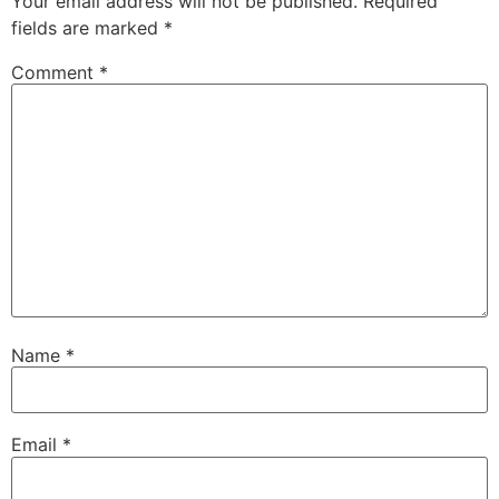
Your email address will not be published.
Required
fields are marked
*
Comment
*
Name
*
Email
*